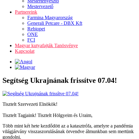
Mestertenyésztő
Mestervezető
Partnereink
Farmina Magyarország
Generali Petcare - DBX Kft
Rebiopet
ONE
FCI
Magyar kutyafajták Tanösvénye
Kapcsolat
Segítség Ukrajnának frissítve 07.04!
Tisztelt Szervezeti Elnökök!
Tisztelt Tagjaink! Tisztelt Hölgyeim és Uraim,
Több mint két hete kezdődött az a katasztrófa, amelyre a pandémia
világjárvány visszaszorulásának örvendve álmunkban sem mertünk
gondolni.