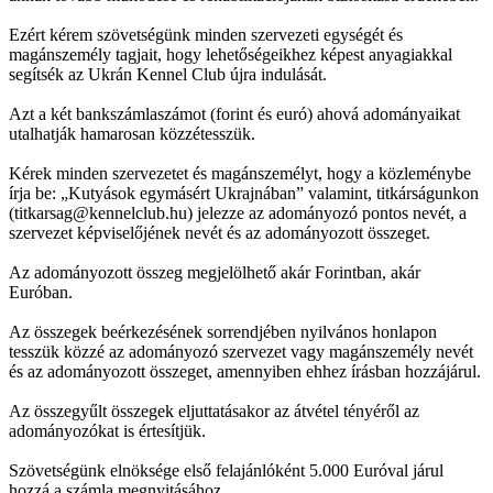
Ezért kérem szövetségünk minden szervezeti egységét és
magánszemély tagjait, hogy lehetőségeikhez képest anyagiakkal
segítsék az Ukrán Kennel Club újra indulását.
Azt a két bankszámlaszámot (forint és euró) ahová adományaikat
utalhatják hamarosan közzétesszük.
Kérek minden szervezetet és magánszemélyt, hogy a közleménybe
írja be: „Kutyások egymásért Ukrajnában” valamint, titkárságunkon
(titkarsag@kennelclub.hu) jelezze az adományozó pontos nevét, a
szervezet képviselőjének nevét és az adományozott összeget.
Az adományozott összeg megjelölhető akár Forintban, akár
Euróban.
Az összegek beérkezésének sorrendjében nyilvános honlapon
tesszük közzé az adományozó szervezet vagy magánszemély nevét
és az adományozott összeget, amennyiben ehhez írásban hozzájárul.
Az összegyűlt összegek eljuttatásakor az átvétel tényéről az
adományozókat is értesítjük.
Szövetségünk elnöksége első felajánlóként 5.000 Euróval járul
hozzá a számla megnyitásához.