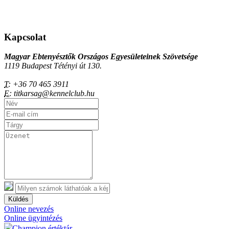
Kapcsolat
Magyar Ebtenyésztők Országos Egyesületeinek Szövetsége
1119 Budapest Tétényi út 130.
T:
+36 70 465 3911
E:
titkarsag@kennelclub.hu
Küldés
Online nevezés
Online ügyintézés
Champion értéktár