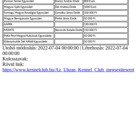
Pannon Terrier Egyesület
Korózs András Elnök
800 Euró
Magyar Spitz Egyesület
Dér Andrea Elnök
1000 Euró
Somogy Megyei Kinológiai Egyesület
Szmolka János Elnök
100 000 Ft
Magyar Bernipásztor Egyesület
Pintér János Elnök
50 000 Ft
AAPKK
190 000 Ft
MDMTE
Noveczki Katalin Elnök
150 000 Ft
PeKe Pest Megyei Kutyások Egyesülete
50 000 Ft
Ebtenyésztők Dél-Alföldi Egyesülete
50 000 Ft
Utolsó módosítás: 2022-07-04 00:00:00 | Létrehozás: 2022-07-04
00:00:00
Kulcsszavak:
Rövid link:
https://www.kennelclub.hu/Az_Ukran_Kennel_Club_megsegiteseert