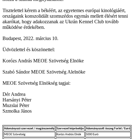
Tisztelettel kérem a békéért, az egyetemes európai kinológiáért,
országaink konszolidált szomszédos egymás mellett élésért tenni
akarókat, hogy adakozzanak az Ukrán Kennel Club tovább
működése érdekében.
Budapest, 2022. március 10.
Üdvözlettel és köszönettel:
Korózs András MEOE Szövetség Elnöke
Szabó Sándor MEOE Szövetség Alelnöke
MEOE Szövetség Elnökség tagjai:
Dér Andrea
Harsányi Péter
Muzslai Péter
Szmolka János
Adományozó szervezet / magánszemély
Szervezet képviselője
Adományozott összeg Forint / Euró
MEOE Szövetség
Korózs András Elnök
5000 Euró