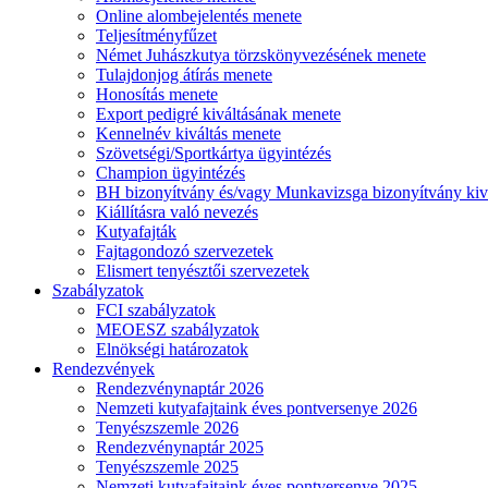
Online alombejelentés menete
Teljesítményfűzet
Német Juhászkutya törzskönyvezésének menete
Tulajdonjog átírás menete
Honosítás menete
Export pedigré kiváltásának menete
Kennelnév kiváltás menete
Szövetségi/Sportkártya ügyintézés
Champion ügyintézés
BH bizonyítvány és/vagy Munkavizsga bizonyítvány kiv
Kiállításra való nevezés
Kutyafajták
Fajtagondozó szervezetek
Elismert tenyésztői szervezetek
Szabályzatok
FCI szabályzatok
MEOESZ szabályzatok
Elnökségi határozatok
Rendezvények
Rendezvénynaptár 2026
Nemzeti kutyafajtaink éves pontversenye 2026
Tenyészszemle 2026
Rendezvénynaptár 2025
Tenyészszemle 2025
Nemzeti kutyafajtaink éves pontversenye 2025