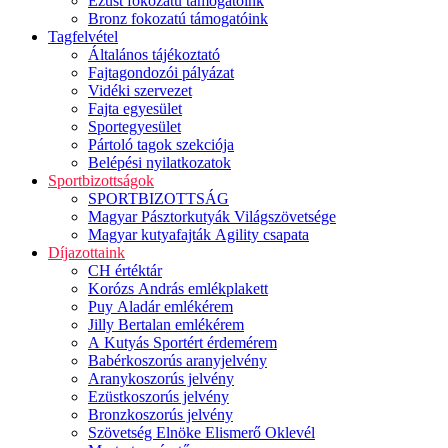
Ezüst fokozatú támogatóink
Bronz fokozatú támogatóink
Tagfelvétel
Általános tájékoztató
Fajtagondozói pályázat
Vidéki szervezet
Fajta egyesület
Sportegyesület
Pártoló tagok szekciója
Belépési nyilatkozatok
Sportbizottságok
SPORTBIZOTTSÁG
Magyar Pásztorkutyák Világszövetsége
Magyar kutyafajták Agility csapata
Díjazottaink
CH értéktár
Korózs András emlékplakett
Puy Aladár emlékérem
Jilly Bertalan emlékérem
A Kutyás Sportért érdemérem
Babérkoszorús aranyjelvény
Aranykoszorús jelvény
Ezüstkoszorús jelvény
Bronzkoszorús jelvény
Szövetség Elnöke Elismerő Oklevél