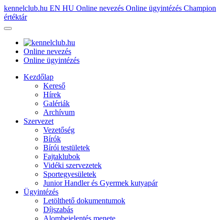
kennelclub.hu
EN
HU
Online nevezés
Online ügyintézés
Champion
értéktár
Online nevezés
Online ügyintézés
Kezdőlap
Kereső
Hírek
Galériák
Archívum
Szervezet
Vezetőség
Bírók
Bírói testületek
Fajtaklubok
Vidéki szervezetek
Sportegyesületek
Junior Handler és Gyermek kutyapár
Ügyintézés
Letölthető dokumentumok
Díjszabás
Alombejelentés menete