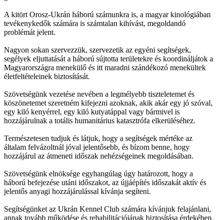
A kitört Orosz-Ukrán háború számunkra is, a magyar kinológiában
tevékenykedők számára is számtalan kihívást, megoldandó
problémát jelent.
Nagyon sokan szervezzük, szervezetik az egyéni segítségek,
segélyek eljuttatását a háború sújtotta területekre és koordináljátok a
Magyarországra menekülő és itt maradni szándékozó menekültek
életfeltételeinek biztosítását.
Szövetségünk vezetése nevében a legmélyebb tiszteletemet és
köszönetemet szeretném kifejezni azoknak, akik akár egy jó szóval,
egy kiló kenyérrel, egy kiló kutyatáppal vagy bármivel is
hozzájárulnak a totális humanitárius katasztrófa elkerüléséhez.
Természetesen tudjuk és látjuk, hogy a segítségek mértéke az
általam felvázoltnál jóval jelentősebb, és bízom benne, hogy
hozzájárul az átmeneti időszak nehézségeinek megoldásában.
Szövetségünk elnöksége egyhangúlag úgy határozott, hogy a
háború befejezése utáni időszakot, az újjáépítés időszakát aktív és
jelentős anyagi hozzájárulással kívánja segíteni.
Segítségünket az Ukrán Kennel Club számára kívánjuk felajánlani,
annak tovább működése és rehabilitációjának biztosítása érdekében.