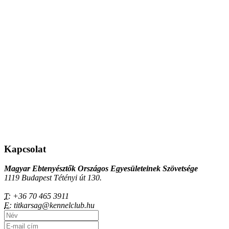
Kapcsolat
Magyar Ebtenyésztők Országos Egyesületeinek Szövetsége
1119 Budapest Tétényi út 130.
T:
+36 70 465 3911
E:
titkarsag@kennelclub.hu