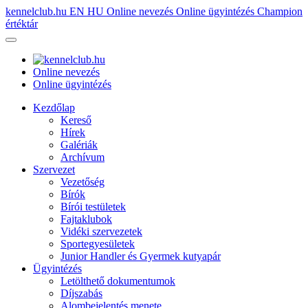
kennelclub.hu
EN
HU
Online nevezés
Online ügyintézés
Champion
értéktár
Online nevezés
Online ügyintézés
Kezdőlap
Kereső
Hírek
Galériák
Archívum
Szervezet
Vezetőség
Bírók
Bírói testületek
Fajtaklubok
Vidéki szervezetek
Sportegyesületek
Junior Handler és Gyermek kutyapár
Ügyintézés
Letölthető dokumentumok
Díjszabás
Alombejelentés menete