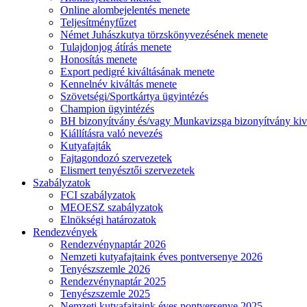
Online alombejelentés menete
Teljesítményfűzet
Német Juhászkutya törzskönyvezésének menete
Tulajdonjog átírás menete
Honosítás menete
Export pedigré kiváltásának menete
Kennelnév kiváltás menete
Szövetségi/Sportkártya ügyintézés
Champion ügyintézés
BH bizonyítvány és/vagy Munkavizsga bizonyítvány kiv
Kiállításra való nevezés
Kutyafajták
Fajtagondozó szervezetek
Elismert tenyésztői szervezetek
Szabályzatok
FCI szabályzatok
MEOESZ szabályzatok
Elnökségi határozatok
Rendezvények
Rendezvénynaptár 2026
Nemzeti kutyafajtaink éves pontversenye 2026
Tenyészszemle 2026
Rendezvénynaptár 2025
Tenyészszemle 2025
Nemzeti kutyafajtaink éves pontversenye 2025