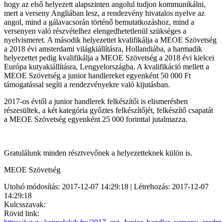
hogy az első helyezett alapszinten angolul tudjon kommunikálni,
mert a verseny Angliában lesz, a rendezvény hivatalos nyelve az
angol, mind a gálavacsorán történő bemutatkozáshoz, mind a
versenyen való részvételhez elengedhetetlenül szükséges a
nyelvismeret. A második helyezettet kvalifikálja a MEOE Szövetség
a 2018 évi amsterdami világkiállításra, Hollandiába, a harmadik
helyezettet pedig kvalifikálja a MEOE Szövetség a 2018 évi kielcei
Európa kutyakiállításra, Lengyelországba. A kvalifikáció mellett a
MEOE Szövetség a junior handlereket egyenként 50 000 Ft
támogatással segíti a rendezvényekre való kijutásban.
2017-os évtől a junior handlerek felkészítői is elismerésben
részesültek, a két kategória győztes felkészítőjét, felkészítő csapatát
a MEOE Szövetség egyenként 25 000 forinttal jutalmazza.
Gratulálunk minden résztvevőnek a helyezetteknek külön is.
MEOE Szövetség
Utolsó módosítás: 2017-12-07 14:29:18 | Létrehozás: 2017-12-07
14:29:18
Kulcsszavak:
Rövid link: