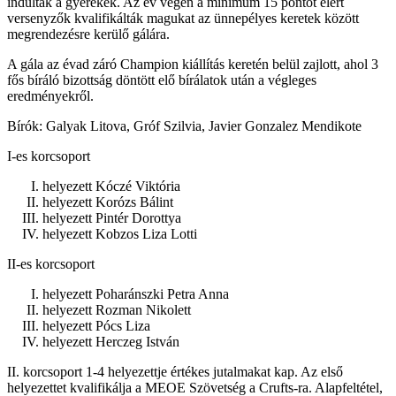
indultak a gyerekek. Az év végén a minimum 15 pontot elért
versenyzők kvalifikálták magukat az ünnepélyes keretek között
megrendezésre kerülő gálára.
A gála az évad záró Champion kiállítás keretén belül zajlott, ahol 3
fős bíráló bizottság döntött elő bírálatok után a végleges
eredményekről.
Bírók: Galyak Litova, Gróf Szilvia, Javier Gonzalez Mendikote
I-es korcsoport
helyezett Kóczé Viktória
helyezett Korózs Bálint
helyezett Pintér Dorottya
helyezett Kobzos Liza Lotti
II-es korcsoport
helyezett Poharánszki Petra Anna
helyezett Rozman Nikolett
helyezett Pócs Liza
helyezett Herczeg István
II. korcsoport 1-4 helyezettje értékes jutalmakat kap. Az első
helyezettet kvalifikálja a MEOE Szövetség a Crufts-ra. Alapfeltétel,