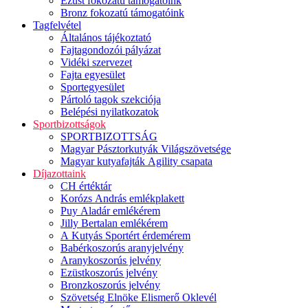
Ezüst fokozatú támogatóink
Bronz fokozatú támogatóink
Tagfelvétel
Általános tájékoztató
Fajtagondozói pályázat
Vidéki szervezet
Fajta egyesület
Sportegyesület
Pártoló tagok szekciója
Belépési nyilatkozatok
Sportbizottságok
SPORTBIZOTTSÁG
Magyar Pásztorkutyák Világszövetsége
Magyar kutyafajták Agility csapata
Díjazottaink
CH értéktár
Korózs András emlékplakett
Puy Aladár emlékérem
Jilly Bertalan emlékérem
A Kutyás Sportért érdemérem
Babérkoszorús aranyjelvény
Aranykoszorús jelvény
Ezüstkoszorús jelvény
Bronzkoszorús jelvény
Szövetség Elnöke Elismerő Oklevél