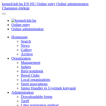
kennelclub.hu
EN
HU
Online entry
Online administration
Champion értéktár
Online entry
Online administration
Homepage
Search
News
Gallery
Archive
Organization
Management
Judges
Bírói testületek
Breed Clubs
Local organizations
Sport associations
Junior Handler és Gyermek kutyapár
Administration
Downloadable forms
Tariff
Litter registration method