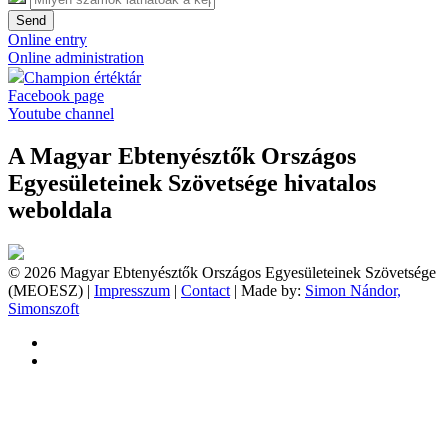
Send
Online entry
Online administration
Champion értéktár
Facebook page
Youtube channel
A Magyar Ebtenyésztők Országos
Egyesületeinek Szövetsége hivatalos
weboldala
© 2026 Magyar Ebtenyésztők Országos Egyesületeinek Szövetsége
(MEOESZ) |
Impresszum
|
Contact
| Made by:
Simon Nándor,
Simonszoft