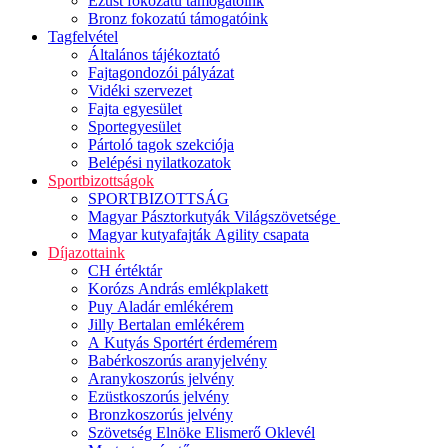
Ezüst fokozatú támogatóink
Bronz fokozatú támogatóink
Tagfelvétel
Általános tájékoztató
Fajtagondozói pályázat
Vidéki szervezet
Fajta egyesület
Sportegyesület
Pártoló tagok szekciója
Belépési nyilatkozatok
Sportbizottságok
SPORTBIZOTTSÁG
Magyar Pásztorkutyák Világszövetsége
Magyar kutyafajták Agility csapata
Díjazottaink
CH értéktár
Korózs András emlékplakett
Puy Aladár emlékérem
Jilly Bertalan emlékérem
A Kutyás Sportért érdemérem
Babérkoszorús aranyjelvény
Aranykoszorús jelvény
Ezüstkoszorús jelvény
Bronzkoszorús jelvény
Szövetség Elnöke Elismerő Oklevél