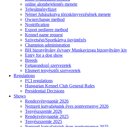
online alombejelentés menete
Teljesítményfüzet
Német Juhászkutya törzskönyvezésének menete
Ownerchange method
Nostrification
Export pedigree method
Kennel name request
Szövetségi/Sportkártya ügyintézés
Champion administration
BH bizonyítvány és/vagy Munkavizsga bizonyítvány kiv
Entry for a dog show
Breeds
Fajtagondozó szervezetek
Elismert tenyésztői szervezetek
Regulations
FCI regulations
Hungarian Kennel Club General Rules
Presidential Decisions
Shows
Rendezvénynaptár 2026
Nemzeti kutyafajtaink éves pontversenye 2026
Tenyészszemle 2026
Rendezvénynaptár 2025
Tenyészszemle 2025
Nemzeti kutyafajtaink éves pontversenye 2025