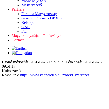
Mestertenyésztő
Mestervezető
Partners
Farmina Magyarország
Generali Petcare - DBX Kft
Rebiopet
ONE
FCI
Magyar kutyafajták Tanösvénye
Contact
Utolsó módosítás: 2026-04-07 09:51:17 | Létrehozás: 2026-04-07
09:51:17
Kulcsszavak:
Rövid link:
https://www.kennelclub.hu/Videki_szervezet