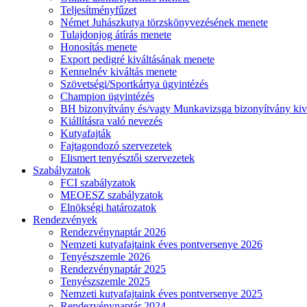
Teljesítményfűzet
Német Juhászkutya törzskönyvezésének menete
Tulajdonjog átírás menete
Honosítás menete
Export pedigré kiváltásának menete
Kennelnév kiváltás menete
Szövetségi/Sportkártya ügyintézés
Champion ügyintézés
BH bizonyítvány és/vagy Munkavizsga bizonyítvány kiv
Kiállításra való nevezés
Kutyafajták
Fajtagondozó szervezetek
Elismert tenyésztői szervezetek
Szabályzatok
FCI szabályzatok
MEOESZ szabályzatok
Elnökségi határozatok
Rendezvények
Rendezvénynaptár 2026
Nemzeti kutyafajtaink éves pontversenye 2026
Tenyészszemle 2026
Rendezvénynaptár 2025
Tenyészszemle 2025
Nemzeti kutyafajtaink éves pontversenye 2025
Rendezvénynaptár 2024