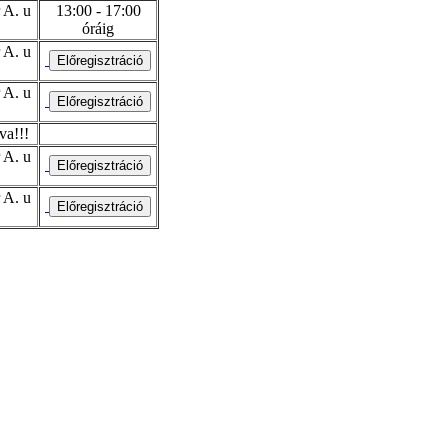
 A. u
13:00 - 17:00
óráig
 A. u
 A. u
va!!!
 A. u
 A. u