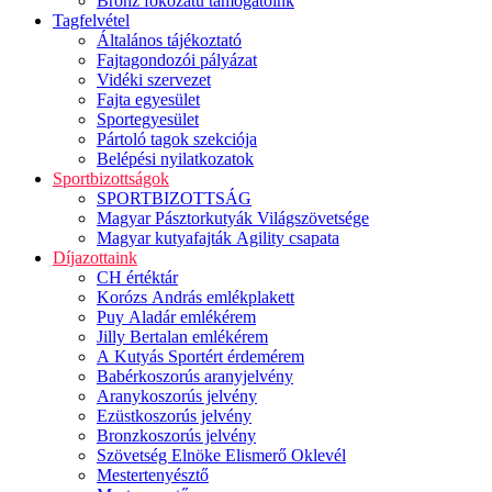
Bronz fokozatú támogatóink
Tagfelvétel
Általános tájékoztató
Fajtagondozói pályázat
Vidéki szervezet
Fajta egyesület
Sportegyesület
Pártoló tagok szekciója
Belépési nyilatkozatok
Sportbizottságok
SPORTBIZOTTSÁG
Magyar Pásztorkutyák Világszövetsége
Magyar kutyafajták Agility csapata
Díjazottaink
CH értéktár
Korózs András emlékplakett
Puy Aladár emlékérem
Jilly Bertalan emlékérem
A Kutyás Sportért érdemérem
Babérkoszorús aranyjelvény
Aranykoszorús jelvény
Ezüstkoszorús jelvény
Bronzkoszorús jelvény
Szövetség Elnöke Elismerő Oklevél
Mestertenyésztő