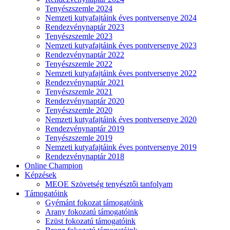
Tenyészszemle 2024
Nemzeti kutyafajtáink éves pontversenye 2024
Rendezvénynaptár 2023
Tenyészszemle 2023
Nemzeti kutyafajtáink éves pontversenye 2023
Rendezvénynaptár 2022
Tenyészszemle 2022
Nemzeti kutyafajtáink éves pontversenye 2022
Rendezvénynaptár 2021
Tenyészszemle 2021
Rendezvénynaptár 2020
Tenyészszemle 2020
Nemzeti kutyafajtáink éves pontversenye 2020
Rendezvénynaptár 2019
Tenyészszemle 2019
Nemzeti kutyafajtáink éves pontversenye 2019
Rendezvénynaptár 2018
Online Champion
Képzések
MEOE Szövetség tenyésztői tanfolyam
Támogatóink
Gyémánt fokozat támogatóink
Arany fokozatú támogatóink
Ezüst fokozatú támogatóink