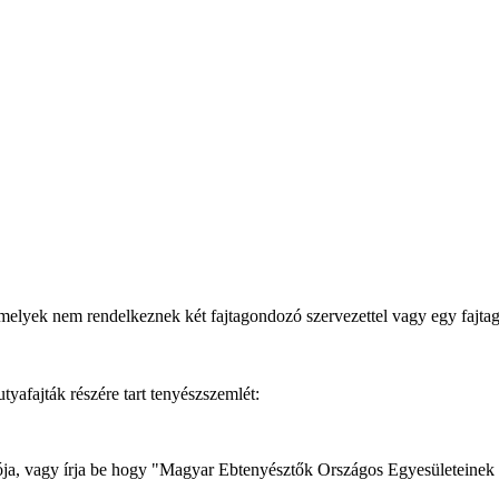
melyek nem rendelkeznek két fajtagondozó szervezettel vagy egy fajt
afajták részére tart tenyészszemlét:
dozója, vagy írja be hogy "Magyar Ebtenyésztők Országos Egyesületeinek 