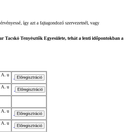
érvényessé, így azt a fajtagondozó szervezetnél, vagy
r Tacskó Tenyésztők Egyesülete, tehát a lenti időpontokban a
 A. u
 A. u
 A. u
 A. u