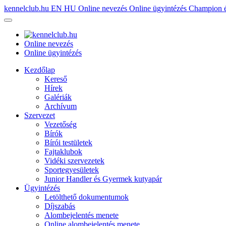
kennelclub.hu
EN
HU
Online nevezés
Online ügyintézés
Champion é
Online nevezés
Online ügyintézés
Kezdőlap
Kereső
Hírek
Galériák
Archívum
Szervezet
Vezetőség
Bírók
Bírói testületek
Fajtaklubok
Vidéki szervezetek
Sportegyesületek
Junior Handler és Gyermek kutyapár
Ügyintézés
Letölthető dokumentumok
Díjszabás
Alombejelentés menete
Online alombejelentés menete