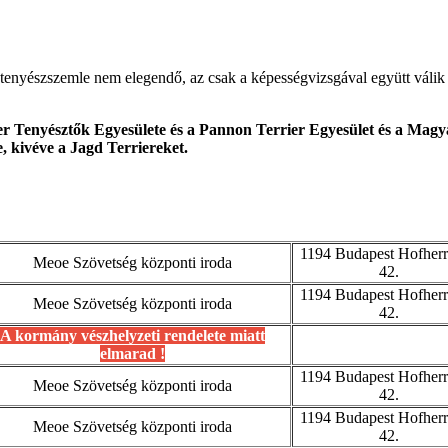
tenyészszemle nem elegendő, az csak a képességvizsgával együtt válik 
r Tenyésztők Egyesülete és a Pannon Terrier Egyesület és a Magya
e, kivéve a Jagd Terriereket.
1194 Budapest Hofherr
Meoe Szövetség központi iroda
42.
1194 Budapest Hofherr
Meoe Szövetség központi iroda
42.
A kormány vészhelyzeti rendelete miatt
elmarad !
1194 Budapest Hofherr
Meoe Szövetség központi iroda
42.
1194 Budapest Hofherr
Meoe Szövetség központi iroda
42.