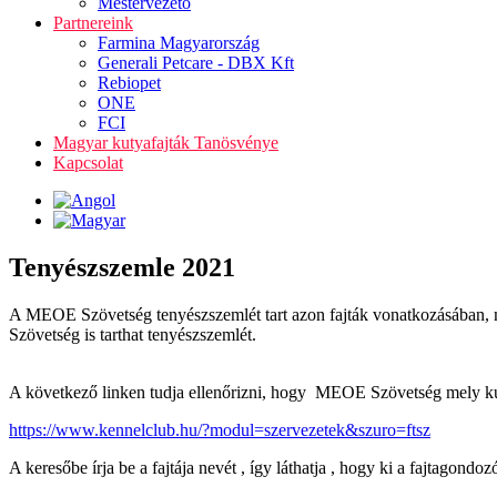
Mestervezető
Partnereink
Farmina Magyarország
Generali Petcare - DBX Kft
Rebiopet
ONE
FCI
Magyar kutyafajták Tanösvénye
Kapcsolat
Tenyészszemle 2021
A MEOE Szövetség tenyészszemlét tart azon fajták vonatkozásában, 
Szövetség is tarthat tenyészszemlét.
A következő linken tudja ellenőrizni, hogy MEOE Szövetség mely kuty
https://www.kennelclub.hu/?modul=szervezetek&szuro=ftsz
A keresőbe írja be a fajtája nevét , így láthatja , hogy ki a fajtagon