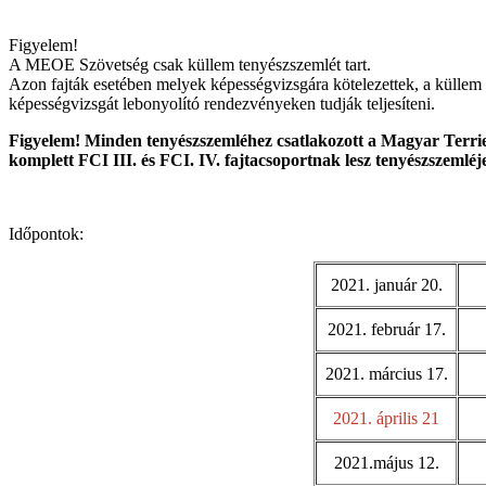
Figyelem!
A MEOE Szövetség csak küllem tenyészszemlét tart.
Azon fajták esetében melyek képességvizsgára kötelezettek, a küllem 
képességvizsgát lebonyolító rendezvényeken tudják teljesíteni.
Figyelem! Minden tenyészszemléhez csatlakozott a Magyar Terrie
komplett FCI III. és FCI. IV. fajtacsoportnak lesz tenyészszemléj
Időpontok:
2021. január 20.
2021. február 17.
2021. március 17.
2021. április 21
2021.május 12.