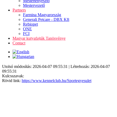
Mestertenyésztő
Mestervezető
Partners
Farmina Magyarország
Generali Petcare - DBX Kft
Rebiopet
ONE
FCI
Magyar kutyafajták Tanösvénye
Contact
Utolsó módosítás: 2026-04-07 09:55:31 | Létrehozás: 2026-04-07
09:55:31
Kulcsszavak:
Rövid link:
https://www.kennelclub.hu/Sportegyesulet