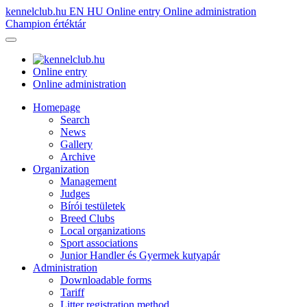
kennelclub.hu
EN
HU
Online entry
Online administration
Champion értéktár
Online entry
Online administration
Homepage
Search
News
Gallery
Archive
Organization
Management
Judges
Bírói testületek
Breed Clubs
Local organizations
Sport associations
Junior Handler és Gyermek kutyapár
Administration
Downloadable forms
Tariff
Litter registration method