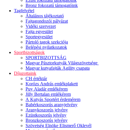
Ezüst fokozatú támogatóink
Bronz fokozatú támogatóink
Tagfelvétel
Általános tájékoztató
Fajtagondozói pályázat
Vidéki szervezet
Fajta egyesület
Sportegyesület
Pártoló tagok szekciója
Belépési nyilatkozatok
Sportbizottságok
SPORTBIZOTTSÁG
Magyar Pásztorkutyák Világszövetsége
Magyar kutyafajták Agility csapata
Díjazottaink
CH értéktár
Korózs András emlékplakett
Puy Aladár emlékérem
Jilly Bertalan emlékérem
A Kutyás Sportért érdemérem
Babérkoszorús aranyjelvény
Aranykoszorús jelvény
Ezüstkoszorús jelvény
Bronzkoszorús jelvény
Szövetség Elnöke Elismerő Oklevél