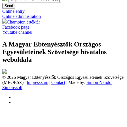
Send
Online entry
Online administration
Champion értéktár
Facebook page
Youtube channel
A Magyar Ebtenyésztők Országos
Egyesületeinek Szövetsége hivatalos
weboldala
© 2026 Magyar Ebtenyésztők Országos Egyesületeinek Szövetsége
(MEOESZ) |
Impresszum
|
Contact
| Made by:
Simon Nándor,
Simonszoft