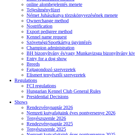
online alombejelentés menete
Teljesítményfüzet
Német Juhászkutya törzskönyvezésének menete
Ownerchange method
Nostrification
Export pedigree method
Kennel name request
Szövetségi/Sportkártya ügyintézés
Champion administration
BH bizonyítvány és/vagy Munkavizsga bizonyítvány kiv
Entry for a dog show
Breeds
Fajtagondozó szervezetek
Elismert tenyésztői szervezetek
Regulations
FCI regulations
Hungarian Kennel Club General Rules
Presidential Decisions
Shows
Rendezvénynaptár 2026
Nemzeti kutyafajtaink éves pontversenye 2026
Tenyészszemle 2026
Rendezvénynaptár 2025
Tenyészszemle 2025
Nemzeti kutyafajtaink éves pontversenye 2025