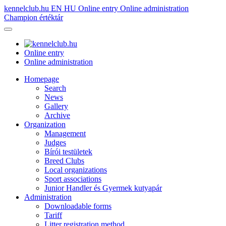
kennelclub.hu
EN
HU
Online entry
Online administration
Champion értéktár
Online entry
Online administration
Homepage
Search
News
Gallery
Archive
Organization
Management
Judges
Bírói testületek
Breed Clubs
Local organizations
Sport associations
Junior Handler és Gyermek kutyapár
Administration
Downloadable forms
Tariff
Litter registration method