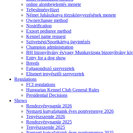
online alombejelentés menete
Teljesítményfüzet
Német Juhászkutya törzskönyvezésének menete
Ownerchange method
Nostrification
Export pedigree method
Kennel name request
Szövetségi/Sportkártya ügyintézés
Champion administration
BH bizonyítvány és/vagy Munkavizsga bizonyítvány kiv
Entry for a dog show
Breeds
Fajtagondozó szervezetek
Elismert tenyésztői szervezetek
Regulations
FCI regulations
Hungarian Kennel Club General Rules
Presidential Decisions
Shows
Rendezvénynaptár 2026
Nemzeti kutyafajtaink éves pontversenye 2026
Tenyészszemle 2026
Rendezvénynaptár 2025
Tenyészszemle 2025
Nemzeti kutyafajtaink éves pontversenye 2025