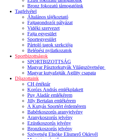
Ezüst fokozatú támogatóink
Bronz fokozatú támogatóink
Tagfelvétel
Általános tájékoztató
Fajtagondozói pályázat
Vidéki szervezet
Fajta egyesület
Sportegyesület
Pártoló tagok szekciója
Belépési nyilatkozatok
Sportbizottságok
SPORTBIZOTTSÁG
Magyar Pásztorkutyák Világszövetsége
Magyar kutyafajták Agility csapata
Díjazottaink
CH értéktár
Korózs András emlékplakett
Puy Aladár emlékérem
Jilly Bertalan emlékérem
A Kutyás Sportért érdemérem
Babérkoszorús aranyjelvény
Aranykoszorús jelvény
Ezüstkoszorús jelvény
Bronzkoszorús jelvény
Szövetség Elnöke Elismerő Oklevél