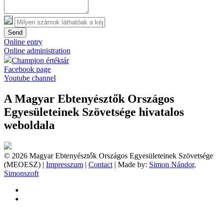
Send
Online entry
Online administration
Champion értéktár
Facebook page
Youtube channel
A Magyar Ebtenyésztők Országos
Egyesületeinek Szövetsége hivatalos
weboldala
© 2026 Magyar Ebtenyésztők Országos Egyesületeinek Szövetsége
(MEOESZ) |
Impresszum
|
Contact
| Made by:
Simon Nándor,
Simonszoft