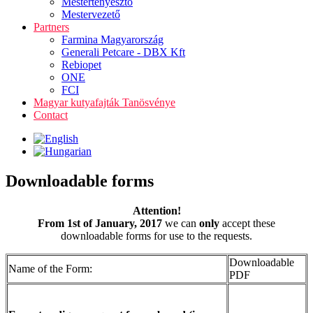
Mestertenyésztő
Mestervezető
Partners
Farmina Magyarország
Generali Petcare - DBX Kft
Rebiopet
ONE
FCI
Magyar kutyafajták Tanösvénye
Contact
Downloadable forms
Attention!
From 1st of January, 2017
we can
only
accept these
downloadable forms for use to the requests.
Downloadable
Name of the Form:
PDF