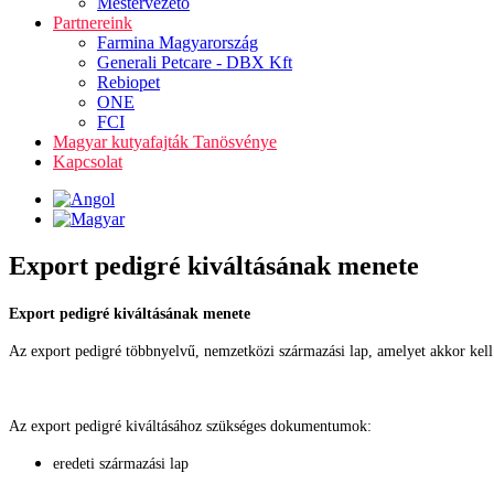
Mestervezető
Partnereink
Farmina Magyarország
Generali Petcare - DBX Kft
Rebiopet
ONE
FCI
Magyar kutyafajták Tanösvénye
Kapcsolat
Export pedigré kiváltásának menete
Export pedigré kiváltásának menete
Az export pedigré többnyelvű, nemzetközi származási lap, amelyet akkor kell i
Az export pedigré kiváltásához szükséges dokumentumok:
eredeti származási lap