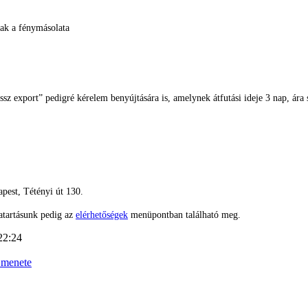
ak a fénymásolata
z export” pedigré kérelem benyújtására is, amelynek átfutási ideje 3 nap, ára 
pest, Tétényi út 130.
atartásunk pedig az
elérhetőségek
menüpontban található meg.
22:24
_menete