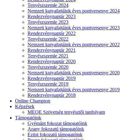
Tenyészszemle 2024
Nemzeti kutyafajtáink éves pontversenye 2024
Rendezvénynaptár 2023
Tenyészszemle 2023
Nemzeti kutyafajtáink éves pontversenye 2023
Rendezvénynaptár 2022
Tenyészszemle 2022
Nemzeti kutyafajtáink éves pontversenye 2022
Rendezvénynaptár 2021
Tenyészszemle 2021
Rendezvénynaptár 2020
Tenyészszemle 2020
Nemzeti kutyafajtáink éves pontversenye 2020
Rendezvénynaptár 2019
Tenyészszemle 2019
Nemzeti kutyafajtáink éves pontversenye 2019
Rendezvénynaptár 2018
Online Champion
Képzések
MEOE Szövetség tenyésztői tanfolyam
Támogatóink
Gyémánt fokozat támogatóink
Arany fokozatú támogatóink
Ezüst fokozatú támogatóink