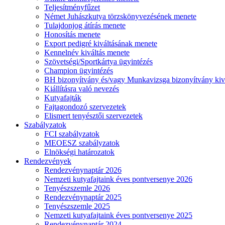
Teljesítményfűzet
Német Juhászkutya törzskönyvezésének menete
Tulajdonjog átírás menete
Honosítás menete
Export pedigré kiváltásának menete
Kennelnév kiváltás menete
Szövetségi/Sportkártya ügyintézés
Champion ügyintézés
BH bizonyítvány és/vagy Munkavizsga bizonyítvány kiv
Kiállításra való nevezés
Kutyafajták
Fajtagondozó szervezetek
Elismert tenyésztői szervezetek
Szabályzatok
FCI szabályzatok
MEOESZ szabályzatok
Elnökségi határozatok
Rendezvények
Rendezvénynaptár 2026
Nemzeti kutyafajtaink éves pontversenye 2026
Tenyészszemle 2026
Rendezvénynaptár 2025
Tenyészszemle 2025
Nemzeti kutyafajtaink éves pontversenye 2025
Rendezvénynaptár 2024