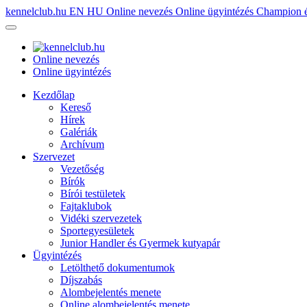
kennelclub.hu
EN
HU
Online nevezés
Online ügyintézés
Champion é
Online nevezés
Online ügyintézés
Kezdőlap
Kereső
Hírek
Galériák
Archívum
Szervezet
Vezetőség
Bírók
Bírói testületek
Fajtaklubok
Vidéki szervezetek
Sportegyesületek
Junior Handler és Gyermek kutyapár
Ügyintézés
Letölthető dokumentumok
Díjszabás
Alombejelentés menete
Online alombejelentés menete