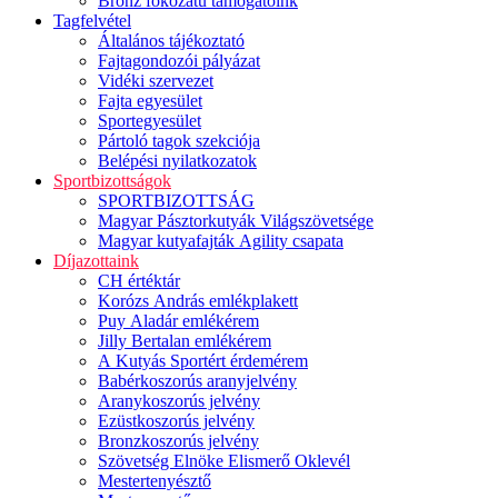
Bronz fokozatú támogatóink
Tagfelvétel
Általános tájékoztató
Fajtagondozói pályázat
Vidéki szervezet
Fajta egyesület
Sportegyesület
Pártoló tagok szekciója
Belépési nyilatkozatok
Sportbizottságok
SPORTBIZOTTSÁG
Magyar Pásztorkutyák Világszövetsége
Magyar kutyafajták Agility csapata
Díjazottaink
CH értéktár
Korózs András emlékplakett
Puy Aladár emlékérem
Jilly Bertalan emlékérem
A Kutyás Sportért érdemérem
Babérkoszorús aranyjelvény
Aranykoszorús jelvény
Ezüstkoszorús jelvény
Bronzkoszorús jelvény
Szövetség Elnöke Elismerő Oklevél
Mestertenyésztő