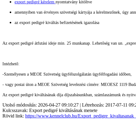
export pedigré kérelem
nyomtatvány kitöltve
amennyiben van érvényes szövetségi kártyája a kérelmezőnek, úgy ann
az export pedigré kiváltás befizetésének igazolása
Az export pedigré átfutási ideje min. 25 munkanap. Lehetőség van un. „express
Intézhető:
-Személyesen a MEOE Szövetség ügyfélszolgálatán ügyfélfogadási időben,
- vagy postai úton a MEOE Szövetség levelezési címére: MEOESZ
1119 Buda
Az export pedigré kiváltásának díja díjszabásunkban, számlaszámunk és nyitv
Utolsó módosítás: 2026-04-27 09:10:27 | Létrehozás: 2017-07-11 09:
Kulcsszavak: Export pedigré kiváltásának menete
Rövid link:
https://www.kennelclub.hu/Export_pedigre_kivaltasanak