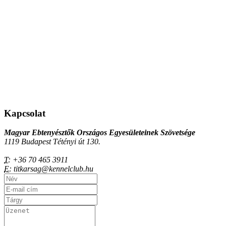
Kapcsolat
Magyar Ebtenyésztők Országos Egyesületeinek Szövetsége
1119 Budapest Tétényi út 130.
T:
+36 70 465 3911
E:
titkarsag@kennelclub.hu