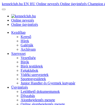
kennelclub.hu
EN
HU
Online nevezés
Online ügyintézés
Champion é
Online nevezés
Online ügyintézés
Kezdőlap
Kereső
Hírek
Galériák
Archívum
Szervezet
Vezetőség
Bírók
Bírói testületek
Fajtaklubok
Vidéki szervezetek
Sportegyesületek
Junior Handler és Gyermek kutyapár
Ügyintézés
Letölthető dokumentumok
Díjszabás
Alombejelentés menete
Online alombejelentés menete