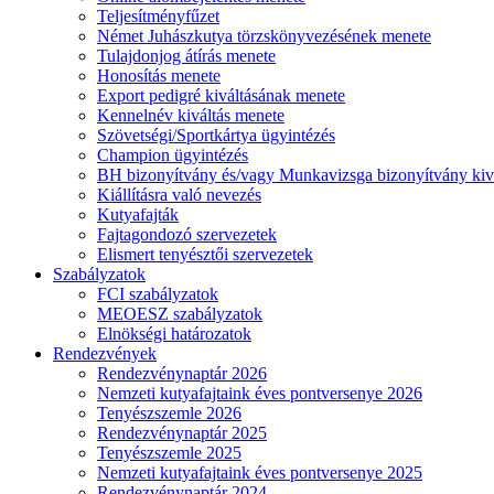
Teljesítményfűzet
Német Juhászkutya törzskönyvezésének menete
Tulajdonjog átírás menete
Honosítás menete
Export pedigré kiváltásának menete
Kennelnév kiváltás menete
Szövetségi/Sportkártya ügyintézés
Champion ügyintézés
BH bizonyítvány és/vagy Munkavizsga bizonyítvány kiv
Kiállításra való nevezés
Kutyafajták
Fajtagondozó szervezetek
Elismert tenyésztői szervezetek
Szabályzatok
FCI szabályzatok
MEOESZ szabályzatok
Elnökségi határozatok
Rendezvények
Rendezvénynaptár 2026
Nemzeti kutyafajtaink éves pontversenye 2026
Tenyészszemle 2026
Rendezvénynaptár 2025
Tenyészszemle 2025
Nemzeti kutyafajtaink éves pontversenye 2025
Rendezvénynaptár 2024