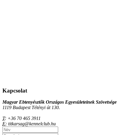
Kapcsolat
Magyar Ebtenyésztők Országos Egyesületeinek Szövetsége
1119 Budapest Tétényi út 130.
T:
+36 70 465 3911
E:
titkarsag@kennelclub.hu