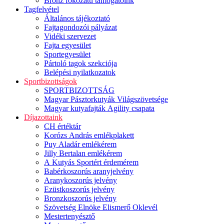
Bronz fokozatú támogatóink
Tagfelvétel
Általános tájékoztató
Fajtagondozói pályázat
Vidéki szervezet
Fajta egyesület
Sportegyesület
Pártoló tagok szekciója
Belépési nyilatkozatok
Sportbizottságok
SPORTBIZOTTSÁG
Magyar Pásztorkutyák Világszövetsége
Magyar kutyafajták Agility csapata
Díjazottaink
CH értéktár
Korózs András emlékplakett
Puy Aladár emlékérem
Jilly Bertalan emlékérem
A Kutyás Sportért érdemérem
Babérkoszorús aranyjelvény
Aranykoszorús jelvény
Ezüstkoszorús jelvény
Bronzkoszorús jelvény
Szövetség Elnöke Elismerő Oklevél
Mestertenyésztő