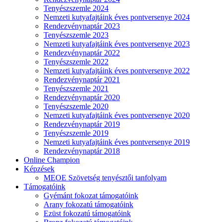
Tenyészszemle 2024
Nemzeti kutyafajtáink éves pontversenye 2024
Rendezvénynaptár 2023
Tenyészszemle 2023
Nemzeti kutyafajtáink éves pontversenye 2023
Rendezvénynaptár 2022
Tenyészszemle 2022
Nemzeti kutyafajtáink éves pontversenye 2022
Rendezvénynaptár 2021
Tenyészszemle 2021
Rendezvénynaptár 2020
Tenyészszemle 2020
Nemzeti kutyafajtáink éves pontversenye 2020
Rendezvénynaptár 2019
Tenyészszemle 2019
Nemzeti kutyafajtáink éves pontversenye 2019
Rendezvénynaptár 2018
Online Champion
Képzések
MEOE Szövetség tenyésztői tanfolyam
Támogatóink
Gyémánt fokozat támogatóink
Arany fokozatú támogatóink
Ezüst fokozatú támogatóink