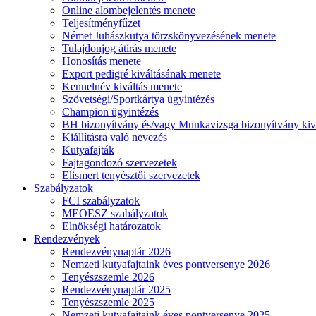
Online alombejelentés menete
Teljesítményfűzet
Német Juhászkutya törzskönyvezésének menete
Tulajdonjog átírás menete
Honosítás menete
Export pedigré kiváltásának menete
Kennelnév kiváltás menete
Szövetségi/Sportkártya ügyintézés
Champion ügyintézés
BH bizonyítvány és/vagy Munkavizsga bizonyítvány kiv
Kiállításra való nevezés
Kutyafajták
Fajtagondozó szervezetek
Elismert tenyésztői szervezetek
Szabályzatok
FCI szabályzatok
MEOESZ szabályzatok
Elnökségi határozatok
Rendezvények
Rendezvénynaptár 2026
Nemzeti kutyafajtaink éves pontversenye 2026
Tenyészszemle 2026
Rendezvénynaptár 2025
Tenyészszemle 2025
Nemzeti kutyafajtaink éves pontversenye 2025