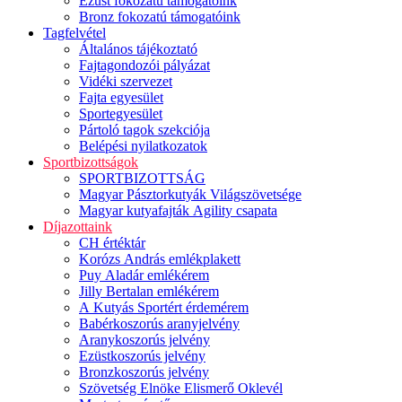
Ezüst fokozatú támogatóink
Bronz fokozatú támogatóink
Tagfelvétel
Általános tájékoztató
Fajtagondozói pályázat
Vidéki szervezet
Fajta egyesület
Sportegyesület
Pártoló tagok szekciója
Belépési nyilatkozatok
Sportbizottságok
SPORTBIZOTTSÁG
Magyar Pásztorkutyák Világszövetsége
Magyar kutyafajták Agility csapata
Díjazottaink
CH értéktár
Korózs András emlékplakett
Puy Aladár emlékérem
Jilly Bertalan emlékérem
A Kutyás Sportért érdemérem
Babérkoszorús aranyjelvény
Aranykoszorús jelvény
Ezüstkoszorús jelvény
Bronzkoszorús jelvény
Szövetség Elnöke Elismerő Oklevél