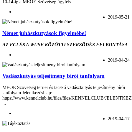
10-14-ig a MEOE Szövetség ügyféls...
2019-05-21
Német juhászkutyások figyelmébe!
AZ FCI ÉS A WUSV KÖZÖTTI SZERZŐDÉS FELBONTÁSA
2019-04-24
Vadászkutyás teljesítmény bírói tanfolyam
MEOE Szövetség terrier és tacskó vadászkutyás teljesítmény bírói
tanfolyam Jelentkezési lap:
https://www.kennelclub.hu/files/files/KENNELCLUB/JELENTKE
...
2019-04-17