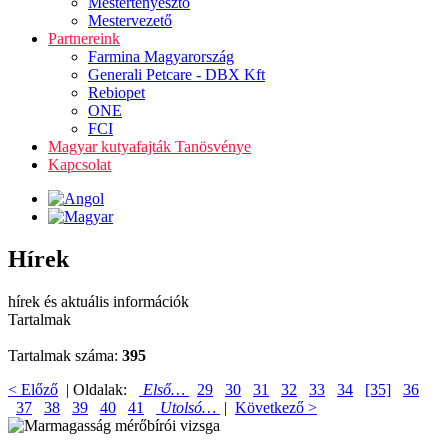
Mestertenyésztő
Mestervezető
Partnereink
Farmina Magyarország
Generali Petcare - DBX Kft
Rebiopet
ONE
FCI
Magyar kutyafajták Tanösvénye
Kapcsolat
Hírek
hírek és aktuális információk
Tartalmak
Tartalmak száma:
395
< Előző
| Oldalak:
Első…
29
30
31
32
33
34
[35]
36
37
38
39
40
41
Utolsó…
|
Következő >