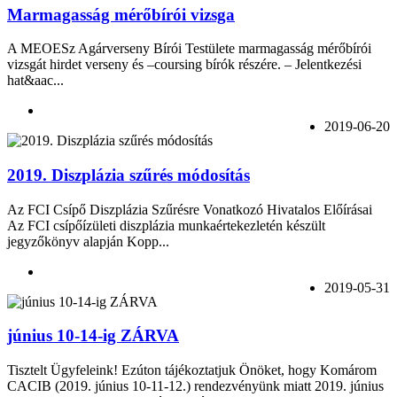
Marmagasság mérőbírói vizsga
A MEOESz Agárverseny Bírói Testülete marmagasság mérőbírói
vizsgát hirdet verseny és –coursing bírók részére. – Jelentkezési
hat&aac...
2019-06-20
2019. Diszplázia szűrés módosítás
Az FCI Csípő Diszplázia Szűrésre Vonatkozó Hivatalos Előírásai
Az FCI csípőízületi diszplázia munkaértekezletén készült
jegyzőkönyv alapján Kopp...
2019-05-31
június 10-14-ig ZÁRVA
Tisztelt Ügyfeleink! Ezúton tájékoztatjuk Önöket, hogy Komárom
CACIB (2019. június 10-11-12.) rendezvényünk miatt 2019. június