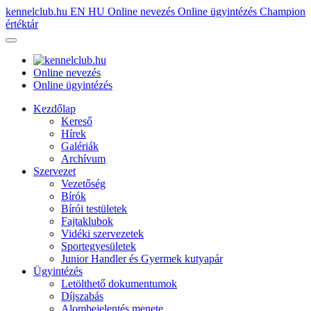
kennelclub.hu
EN
HU
Online nevezés
Online ügyintézés
Champion
értéktár
Online nevezés
Online ügyintézés
Kezdőlap
Kereső
Hírek
Galériák
Archívum
Szervezet
Vezetőség
Bírók
Bírói testületek
Fajtaklubok
Vidéki szervezetek
Sportegyesületek
Junior Handler és Gyermek kutyapár
Ügyintézés
Letölthető dokumentumok
Díjszabás
Alombejelentés menete