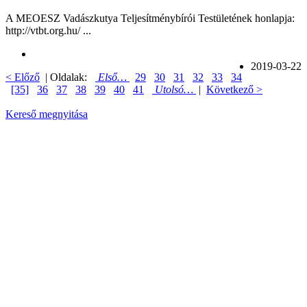
A MEOESZ Vadászkutya Teljesítménybírói Testületének honlapja:
http://vtbt.org.hu/ ...
2019-03-22
< Előző
| Oldalak:
Első…
29
30
31
32
33
34
[35]
36
37
38
39
40
41
Utolsó…
|
Következő >
Kereső megnyitása