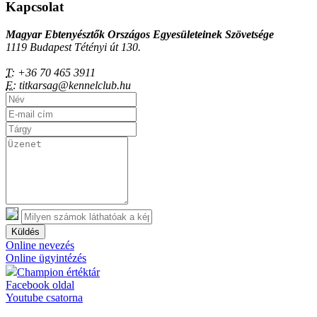
Kapcsolat
Magyar Ebtenyésztők Országos Egyesületeinek Szövetsége
1119 Budapest Tétényi út 130.
T:
+36 70 465 3911
E:
titkarsag@kennelclub.hu
Küldés
Online nevezés
Online ügyintézés
Champion értéktár
Facebook oldal
Youtube csatorna