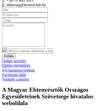
T:
+36 70 465 3911
E:
titkarsag@kennelclub.hu
Küldés
Online nevezés
Online ügyintézés
Champion értéktár
Facebook oldal
Youtube csatorna
A Magyar Ebtenyésztők Országos
Egyesületeinek Szövetsége hivatalos
weboldala