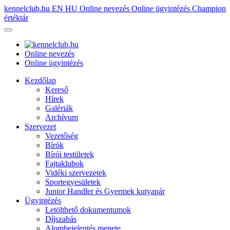
kennelclub.hu
EN
HU
Online nevezés
Online ügyintézés
Champion
értéktár
Online nevezés
Online ügyintézés
Kezdőlap
Kereső
Hírek
Galériák
Archívum
Szervezet
Vezetőség
Bírók
Bírói testületek
Fajtaklubok
Vidéki szervezetek
Sportegyesületek
Junior Handler és Gyermek kutyapár
Ügyintézés
Letölthető dokumentumok
Díjszabás
Alombejelentés menete