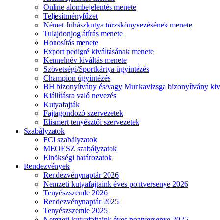
Online alombejelentés menete
Teljesítményfűzet
Német Juhászkutya törzskönyvezésének menete
Tulajdonjog átírás menete
Honosítás menete
Export pedigré kiváltásának menete
Kennelnév kiváltás menete
Szövetségi/Sportkártya ügyintézés
Champion ügyintézés
BH bizonyítvány és/vagy Munkavizsga bizonyítvány kiv
Kiállításra való nevezés
Kutyafajták
Fajtagondozó szervezetek
Elismert tenyésztői szervezetek
Szabályzatok
FCI szabályzatok
MEOESZ szabályzatok
Elnökségi határozatok
Rendezvények
Rendezvénynaptár 2026
Nemzeti kutyafajtaink éves pontversenye 2026
Tenyészszemle 2026
Rendezvénynaptár 2025
Tenyészszemle 2025
Nemzeti kutyafajtaink éves pontversenye 2025