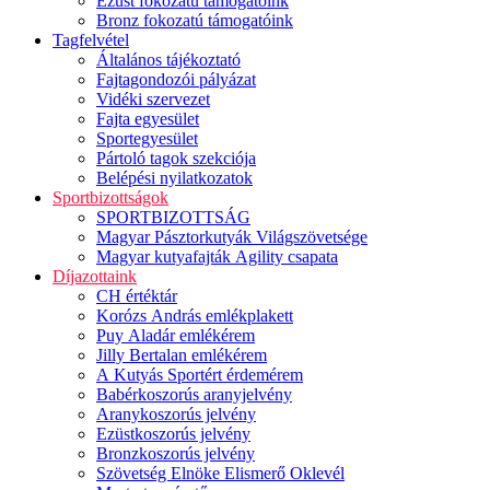
Ezüst fokozatú támogatóink
Bronz fokozatú támogatóink
Tagfelvétel
Általános tájékoztató
Fajtagondozói pályázat
Vidéki szervezet
Fajta egyesület
Sportegyesület
Pártoló tagok szekciója
Belépési nyilatkozatok
Sportbizottságok
SPORTBIZOTTSÁG
Magyar Pásztorkutyák Világszövetsége
Magyar kutyafajták Agility csapata
Díjazottaink
CH értéktár
Korózs András emlékplakett
Puy Aladár emlékérem
Jilly Bertalan emlékérem
A Kutyás Sportért érdemérem
Babérkoszorús aranyjelvény
Aranykoszorús jelvény
Ezüstkoszorús jelvény
Bronzkoszorús jelvény
Szövetség Elnöke Elismerő Oklevél