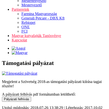
Mestertenyésztő
Mestervezető
Partnereink
Farmina Magyarország
Generali Petcare - DBX Kft
Rebiopet
ONE
FCI
Magyar kutyafajták Tanösvénye
Kapcsolat
Támogatási pályázat
Megjelent a Szövetség 2018-as támogatási pályázati kiírása tagjai
részére!
A pályázati felhívás pdf formátumban letölthető:
Utolsó módosítás: 2018-07-26 13:38:29 | Létrehozás: 2017-10-02