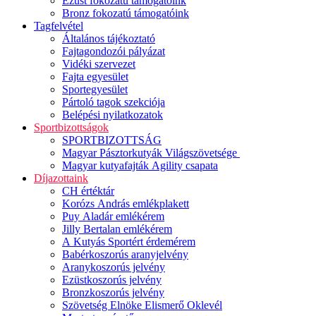
Ezüst fokozatú támogatóink
Bronz fokozatú támogatóink
Tagfelvétel
Általános tájékoztató
Fajtagondozói pályázat
Vidéki szervezet
Fajta egyesület
Sportegyesület
Pártoló tagok szekciója
Belépési nyilatkozatok
Sportbizottságok
SPORTBIZOTTSÁG
Magyar Pásztorkutyák Világszövetsége
Magyar kutyafajták Agility csapata
Díjazottaink
CH értéktár
Korózs András emlékplakett
Puy Aladár emlékérem
Jilly Bertalan emlékérem
A Kutyás Sportért érdemérem
Babérkoszorús aranyjelvény
Aranykoszorús jelvény
Ezüstkoszorús jelvény
Bronzkoszorús jelvény
Szövetség Elnöke Elismerő Oklevél