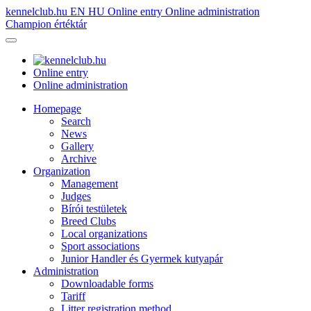
kennelclub.hu
EN
HU
Online entry
Online administration
Champion értéktár
Online entry
Online administration
Homepage
Search
News
Gallery
Archive
Organization
Management
Judges
Bírói testületek
Breed Clubs
Local organizations
Sport associations
Junior Handler és Gyermek kutyapár
Administration
Downloadable forms
Tariff
Litter registration method