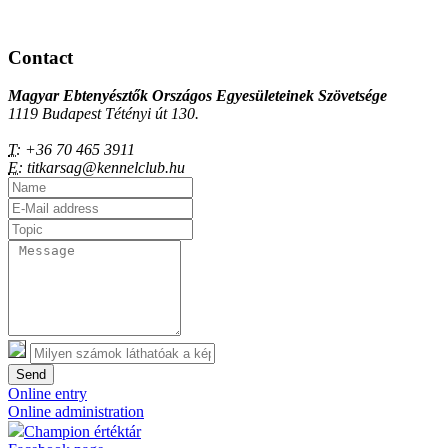
Contact
Magyar Ebtenyésztők Országos Egyesületeinek Szövetsége
1119 Budapest Tétényi út 130.
T:
+36 70 465 3911
E:
titkarsag@kennelclub.hu
Send
Online entry
Online administration
Champion értéktár