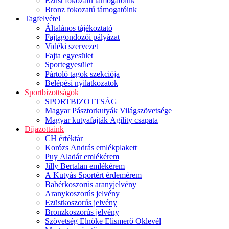
Ezüst fokozatú támogatóink
Bronz fokozatú támogatóink
Tagfelvétel
Általános tájékoztató
Fajtagondozói pályázat
Vidéki szervezet
Fajta egyesület
Sportegyesület
Pártoló tagok szekciója
Belépési nyilatkozatok
Sportbizottságok
SPORTBIZOTTSÁG
Magyar Pásztorkutyák Világszövetsége
Magyar kutyafajták Agility csapata
Díjazottaink
CH értéktár
Korózs András emlékplakett
Puy Aladár emlékérem
Jilly Bertalan emlékérem
A Kutyás Sportért érdemérem
Babérkoszorús aranyjelvény
Aranykoszorús jelvény
Ezüstkoszorús jelvény
Bronzkoszorús jelvény
Szövetség Elnöke Elismerő Oklevél