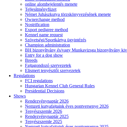
online alombejelentés menete
Teljesítményfüzet
Német Juhászkutya törzskönyvezésének menete
Ownerchange method
Nostrification
Export pedigree method
Kennel name request
Szövetségi/Sportkártya ügyintézés
Champion administration
BH bizonyítvány és/vagy Munkavizsga bizonyítvány kiv
Entry for a dog show
Breeds
Fajtagondozó szervezetek
Elismert tenyésztői szervezetek
Regulations
FCI regulations
Hungarian Kennel Club General Rules
Presidential Decisions
Shows
Rendezvénynaptár 2026
Nemzeti kutyafajtaink éves pontversenye 2026
Tenyészszemle 2026
Rendezvénynaptár 2025
Tenyészszemle 2025
Nemzeti kutyafajtaink éves pontversenye 2025