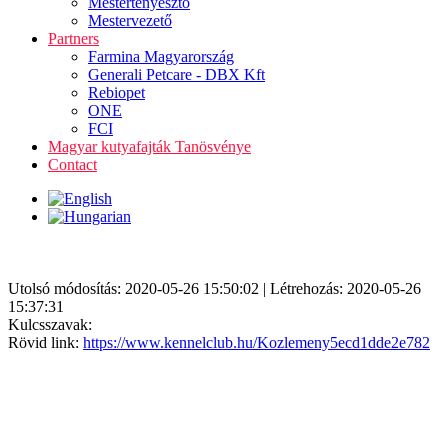
Mestertenyésztő
Mestervezető
Partners
Farmina Magyarország
Generali Petcare - DBX Kft
Rebiopet
ONE
FCI
Magyar kutyafajták Tanösvénye
Contact
Utolsó módosítás: 2020-05-26 15:50:02 | Létrehozás: 2020-05-26
15:37:31
Kulcsszavak:
Rövid link:
https://www.kennelclub.hu/Kozlemeny5ecd1dde2e782