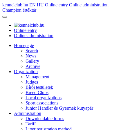
kennelclub.hu
EN
HU
Online entry
Online administration
Champion értéktár
Online entry
Online administration
Homepage
Search
News
Gallery
Archive
Organization
Management
Judges
Bírói testületek
Breed Clubs
Local organizations
Sport associations
Junior Handler és Gyermek kutyapár
Administration
Downloadable forms
Tariff
Litter registration method