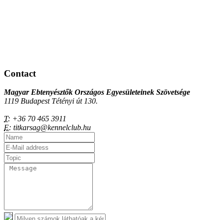
Contact
Magyar Ebtenyésztők Országos Egyesületeinek Szövetsége
1119 Budapest Tétényi út 130.
T:
+36 70 465 3911
E:
titkarsag@kennelclub.hu