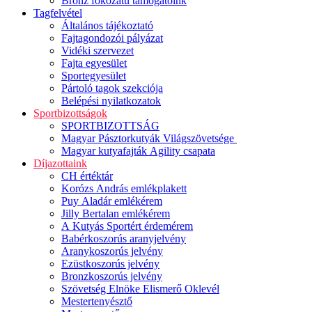
Bronz fokozatú támogatóink
Tagfelvétel
Általános tájékoztató
Fajtagondozói pályázat
Vidéki szervezet
Fajta egyesület
Sportegyesület
Pártoló tagok szekciója
Belépési nyilatkozatok
Sportbizottságok
SPORTBIZOTTSÁG
Magyar Pásztorkutyák Világszövetsége
Magyar kutyafajták Agility csapata
Díjazottaink
CH értéktár
Korózs András emlékplakett
Puy Aladár emlékérem
Jilly Bertalan emlékérem
A Kutyás Sportért érdemérem
Babérkoszorús aranyjelvény
Aranykoszorús jelvény
Ezüstkoszorús jelvény
Bronzkoszorús jelvény
Szövetség Elnöke Elismerő Oklevél
Mestertenyésztő