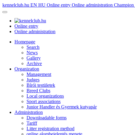
kennelclub.hu
EN
HU
Online entry
Online administration
Champion é
Online entry
Online administration
Homepage
Search
News
Gallery
Archive
Organization
Management
Judges
Bírói testületek
Breed Clubs
Local organizations
Sport associations
Junior Handler és Gyermek kutyapár
Administration
Downloadable forms
Tariff
Litter registration method
online alombejelentés menete