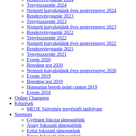
Tenyészszemle 2024
Nemzeti kutyafajtáink éves pontversenye 2024
Rendezvénynaptár 2023
Tenyészszemle 2023
Nemzeti kutyafajtáink éves pontversenye 2023
Rendezvénynaptár 2022
Tenyészszemle 2022
Nemzeti kutyafajtáink éves pontversenye 2022
Rendezvénynaptár 2021
Tenyészszemle 2021
Events 2020
Breeding test 2020
Nemzeti kutyafajtáink éves pontversenye 2020
Events 2019
Breeding test 2019
Hungarian breeds point contest 2019
Events 2018
Online Champion
Képzések
MEOE Szövetség tenyésztői tanfolyam
Sponsors
Gyémánt fokozat támogatóink
Arany fokozatú támogatóink
Ezüst fokozatú támogatóink