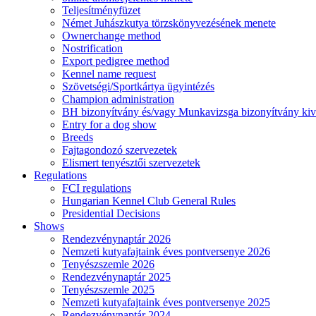
Teljesítményfüzet
Német Juhászkutya törzskönyvezésének menete
Ownerchange method
Nostrification
Export pedigree method
Kennel name request
Szövetségi/Sportkártya ügyintézés
Champion administration
BH bizonyítvány és/vagy Munkavizsga bizonyítvány kiv
Entry for a dog show
Breeds
Fajtagondozó szervezetek
Elismert tenyésztői szervezetek
Regulations
FCI regulations
Hungarian Kennel Club General Rules
Presidential Decisions
Shows
Rendezvénynaptár 2026
Nemzeti kutyafajtaink éves pontversenye 2026
Tenyészszemle 2026
Rendezvénynaptár 2025
Tenyészszemle 2025
Nemzeti kutyafajtaink éves pontversenye 2025
Rendezvénynaptár 2024