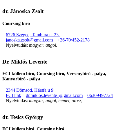
dr. Jánoska Zsolt
Coursing bíró
6726 Szeged, Tambura u. 23.
janoska.zsolt@gmail.com
+36-70/452-2178
Nyelvtudás:
magyar
,
angol
,
Dr. Miklós Levente
FCI küllem bíró, Coursing bíró, Versenybíró - pálya,
Kanyarbíró - pálya
2344 Dömsöd, Hársfa u 9
FCI link
dr.miklos.levente1@gmail.com
06309497724
Nyelvtudás:
magyar
,
angol
,
német
,
orosz
,
dr. Tesics György
FCI küllem bíró, Coursing bíró