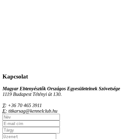
Kapcsolat
Magyar Ebtenyésztők Országos Egyesületeinek Szövetsége
1119 Budapest Tétényi út 130.
T:
+36 70 465 3911
E:
titkarsag@kennelclub.hu