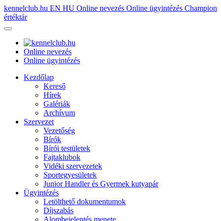
kennelclub.hu
EN
HU
Online nevezés
Online ügyintézés
Champion
értéktár
Online nevezés
Online ügyintézés
Kezdőlap
Kereső
Hírek
Galériák
Archívum
Szervezet
Vezetőség
Bírók
Bírói testületek
Fajtaklubok
Vidéki szervezetek
Sportegyesületek
Junior Handler és Gyermek kutyapár
Ügyintézés
Letölthető dokumentumok
Díjszabás
Alombejelentés menete