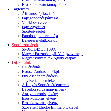
Ezüst fokozatú támogatóink
Bronz fokozatú támogatóink
Tagfelvétel
Általános tájékoztató
Fajtagondozói pályázat
Vidéki szervezet
Fajta egyesület
Sportegyesület
Pártoló tagok szekciója
Belépési nyilatkozatok
Sportbizottságok
SPORTBIZOTTSÁG
Magyar Pásztorkutyák Világszövetsége
Magyar kutyafajták Agility csapata
Díjazottaink
CH értéktár
Korózs András emlékplakett
Puy Aladár emlékérem
Jilly Bertalan emlékérem
A Kutyás Sportért érdemérem
Babérkoszorús aranyjelvény
Aranykoszorús jelvény
Ezüstkoszorús jelvény
Bronzkoszorús jelvény
Szövetség Elnöke Elismerő Oklevél