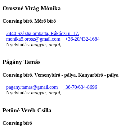
Oroszné Virág Mónika
Coursing bíró, Mérő bíró
2440 Százhalombatta, Rákóczi u. 17.
monika5.orosz@gmail.com
+36-20/432-1684
Nyelvtudás:
magyar
,
angol
,
Págány Tamás
Coursing bíró, Versenybíró - pálya, Kanyarbíró - pálya
pagany.tamas@gmail.com
+36-70/634-8696
Nyelvtudás:
magyar
,
angol
,
Petőné Veréb Csilla
Coursing bíró