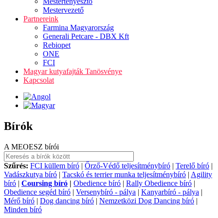
Mestertenyésztő
Mestervezető
Partnereink
Farmina Magyarország
Generali Petcare - DBX Kft
Rebiopet
ONE
FCI
Magyar kutyafajták Tanösvénye
Kapcsolat
Bírók
A MEOESZ bírói
Szűrés:
FCI küllem bíró
|
Őrző-Védő teljesítménybíró
|
Terelő bíró
|
Vadászkutya bíró
|
Tacskó és terrier munka teljesítménybíró
|
Agility
bíró
|
Coursing bíró
|
Obedience bíró
|
Rally Obedience bíró
|
Obedience segéd bíró
|
Versenybíró - pálya
|
Kanyarbíró - pálya
|
Mérő bíró
|
Dog dancing bíró
|
Nemzetközi Dog Dancing bíró
|
Minden bíró