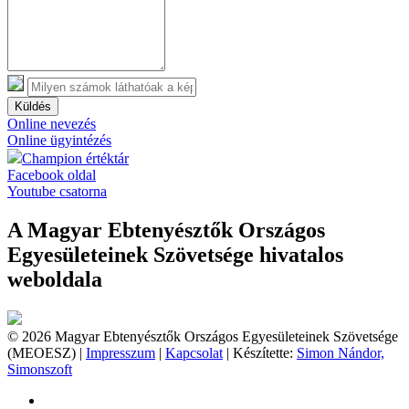
Küldés
Online nevezés
Online ügyintézés
Champion értéktár
Facebook oldal
Youtube csatorna
A Magyar Ebtenyésztők Országos
Egyesületeinek Szövetsége hivatalos
weboldala
© 2026 Magyar Ebtenyésztők Országos Egyesületeinek Szövetsége
(MEOESZ) |
Impresszum
|
Kapcsolat
| Készítette:
Simon Nándor,
Simonszoft