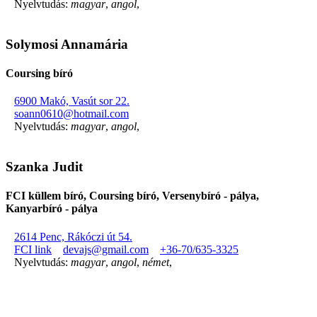
Nyelvtudás:
magyar
,
angol
,
Solymosi Annamária
Coursing bíró
6900 Makó, Vasút sor 22.
soann0610@hotmail.com
Nyelvtudás:
magyar
,
angol
,
Szanka Judit
FCI küllem bíró, Coursing bíró, Versenybíró - pálya,
Kanyarbíró - pálya
2614 Penc, Rákóczi út 54.
FCI link
devajs@gmail.com
+36-70/635-3325
Nyelvtudás:
magyar
,
angol
,
német
,