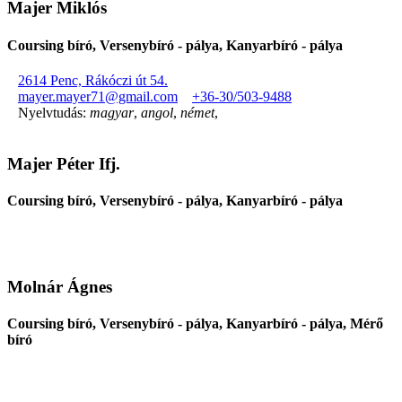
Majer Miklós
Coursing bíró, Versenybíró - pálya, Kanyarbíró - pálya
2614 Penc, Rákóczi út 54.
mayer.mayer71@gmail.com
+36-30/503-9488
Nyelvtudás:
magyar
,
angol
,
német
,
Majer Péter Ifj.
Coursing bíró, Versenybíró - pálya, Kanyarbíró - pálya
Molnár Ágnes
Coursing bíró, Versenybíró - pálya, Kanyarbíró - pálya, Mérő
bíró