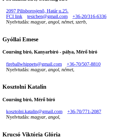
2097 Pilisborosjenõ, Határ u.25.
FCI link
tesicben@gmail.com
+36-20/316-6336
Nyelvtudás:
magyar
,
angol
,
német
,
szerb
,
Gyóllai Emese
Coursing bíró, Kanyarbíró - pálya, Mérő bíró
fireballwhippets@gmail.com
+36-70/507-8810
Nyelvtudás:
magyar
,
angol
,
német
,
Kosztolni Katalin
Coursing bíró, Mérő bíró
kosztolni.katalin@gmail.com
+36-70/771-2087
Nyelvtudás:
magyar
,
angol
,
Krucsó Viktória Glória