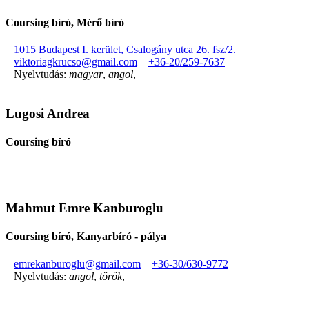
Coursing bíró, Mérő bíró
1015 Budapest I. kerület, Csalogány utca 26. fsz/2.
viktoriagkrucso@gmail.com
+36-20/259-7637
Nyelvtudás:
magyar
,
angol
,
Lugosi Andrea
Coursing bíró
Mahmut Emre Kanburoglu
Coursing bíró, Kanyarbíró - pálya
emrekanburoglu@gmail.com
+36-30/630-9772
Nyelvtudás:
angol
,
török
,