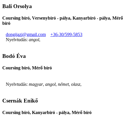
Bali Orsolya
Coursing bíró, Versenybíró - pálya, Kanyarbíró - pálya, Mérő
bíró
dongijazi@gmail.com
+36-30/599-5853
Nyelvtudás:
angol
,
Bodó Éva
Coursing bíró, Mérő bíró
Nyelvtudás:
magyar
,
angol
,
német
,
olasz
,
Csernák Enikő
Coursing bíró, Kanyarbíró - pálya, Mérő bíró