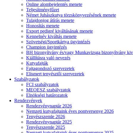
Online alombejelentés menete
Teljesítményfűzet
Német Juhászkutya törzskönyvezésének menete
Tulajdonjog átírás menete
Honosítás menete
Export pedigré kiváltásának menete
Kennelnév kiváltás menete
Szövetségi/Sportkártya ügyintézés
Champion ügyintézés
BH bizonyítvány és/vagy Munkavizsga bizonyítvány kiv
Kiállításra való nevezés
Kutyafajták
Fajtagondozó szervezetek
Elismert tenyésztői szervezetek
Szabályzatok
FCI szabályzatok
MEOESZ szabályzatok
Elnökségi határozatok
Rendezvények
Rendezvénynaptár 2026
Nemzeti kutyafajtaink éves pontversenye 2026
Tenyészszemle 2026
Rendezvénynaptár 2025
Tenyészszemle 2025
Nemzeti kutyafajtaink éves pontversenye 2025