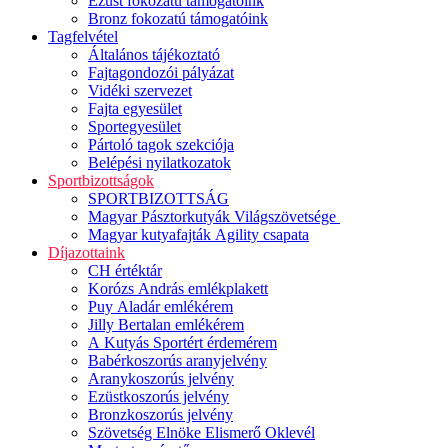
Ezüst fokozatú támogatóink
Bronz fokozatú támogatóink
Tagfelvétel
Általános tájékoztató
Fajtagondozói pályázat
Vidéki szervezet
Fajta egyesület
Sportegyesület
Pártoló tagok szekciója
Belépési nyilatkozatok
Sportbizottságok
SPORTBIZOTTSÁG
Magyar Pásztorkutyák Világszövetsége
Magyar kutyafajták Agility csapata
Díjazottaink
CH értéktár
Korózs András emlékplakett
Puy Aladár emlékérem
Jilly Bertalan emlékérem
A Kutyás Sportért érdemérem
Babérkoszorús aranyjelvény
Aranykoszorús jelvény
Ezüstkoszorús jelvény
Bronzkoszorús jelvény
Szövetség Elnöke Elismerő Oklevél