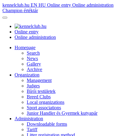
kennelclub.hu
EN
HU
Online entry
Online administration
Champion értéktár
Online entry
Online administration
Homepage
Search
News
Gallery
Archive
Organization
Management
Judges
Bírói testületek
Breed Clubs
Local organizations
Sport associations
Junior Handler és Gyermek kutyapár
Administration
Downloadable forms
Tariff
Litter registration method