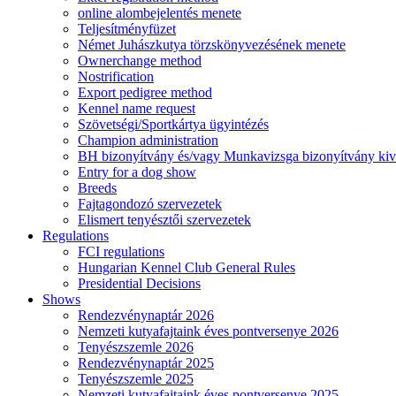
online alombejelentés menete
Teljesítményfüzet
Német Juhászkutya törzskönyvezésének menete
Ownerchange method
Nostrification
Export pedigree method
Kennel name request
Szövetségi/Sportkártya ügyintézés
Champion administration
BH bizonyítvány és/vagy Munkavizsga bizonyítvány kiv
Entry for a dog show
Breeds
Fajtagondozó szervezetek
Elismert tenyésztői szervezetek
Regulations
FCI regulations
Hungarian Kennel Club General Rules
Presidential Decisions
Shows
Rendezvénynaptár 2026
Nemzeti kutyafajtaink éves pontversenye 2026
Tenyészszemle 2026
Rendezvénynaptár 2025
Tenyészszemle 2025
Nemzeti kutyafajtaink éves pontversenye 2025