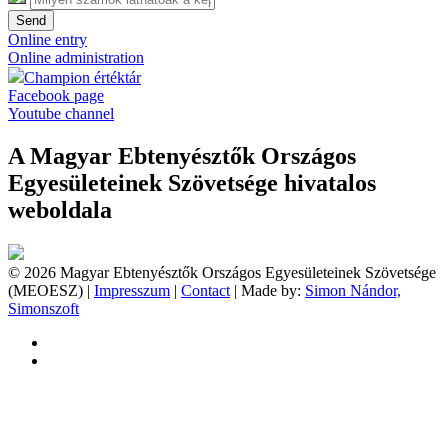
Send
Online entry
Online administration
Champion értéktár
Facebook page
Youtube channel
A Magyar Ebtenyésztők Országos
Egyesületeinek Szövetsége hivatalos
weboldala
© 2026 Magyar Ebtenyésztők Országos Egyesületeinek Szövetsége
(MEOESZ) |
Impresszum
|
Contact
| Made by:
Simon Nándor,
Simonszoft