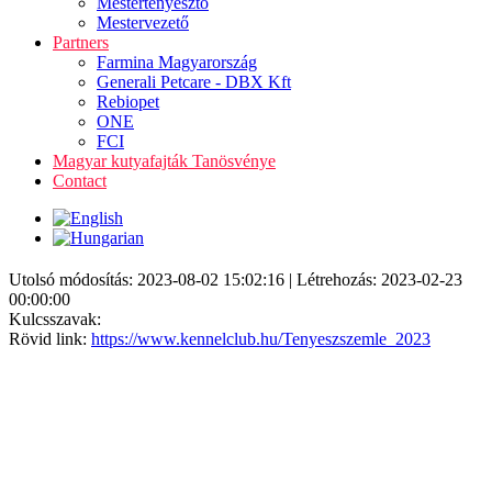
Mestertenyésztő
Mestervezető
Partners
Farmina Magyarország
Generali Petcare - DBX Kft
Rebiopet
ONE
FCI
Magyar kutyafajták Tanösvénye
Contact
Utolsó módosítás: 2023-08-02 15:02:16 | Létrehozás: 2023-02-23
00:00:00
Kulcsszavak:
Rövid link:
https://www.kennelclub.hu/Tenyeszszemle_2023