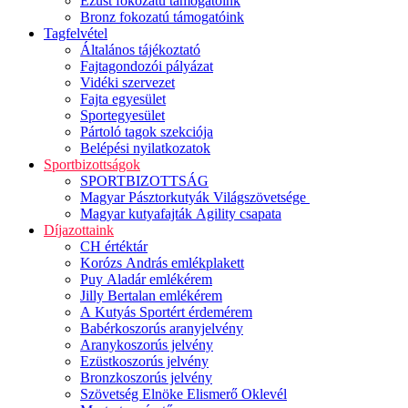
Ezüst fokozatú támogatóink
Bronz fokozatú támogatóink
Tagfelvétel
Általános tájékoztató
Fajtagondozói pályázat
Vidéki szervezet
Fajta egyesület
Sportegyesület
Pártoló tagok szekciója
Belépési nyilatkozatok
Sportbizottságok
SPORTBIZOTTSÁG
Magyar Pásztorkutyák Világszövetsége
Magyar kutyafajták Agility csapata
Díjazottaink
CH értéktár
Korózs András emlékplakett
Puy Aladár emlékérem
Jilly Bertalan emlékérem
A Kutyás Sportért érdemérem
Babérkoszorús aranyjelvény
Aranykoszorús jelvény
Ezüstkoszorús jelvény
Bronzkoszorús jelvény
Szövetség Elnöke Elismerő Oklevél