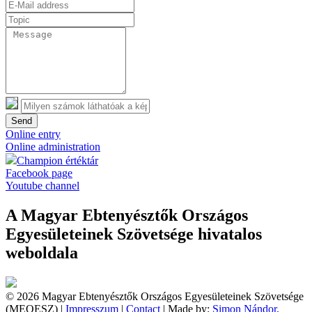
Send
Online entry
Online administration
Champion értéktár
Facebook page
Youtube channel
A Magyar Ebtenyésztők Országos
Egyesületeinek Szövetsége hivatalos
weboldala
© 2026 Magyar Ebtenyésztők Országos Egyesületeinek Szövetsége
(MEOESZ) |
Impresszum
|
Contact
| Made by:
Simon Nándor,