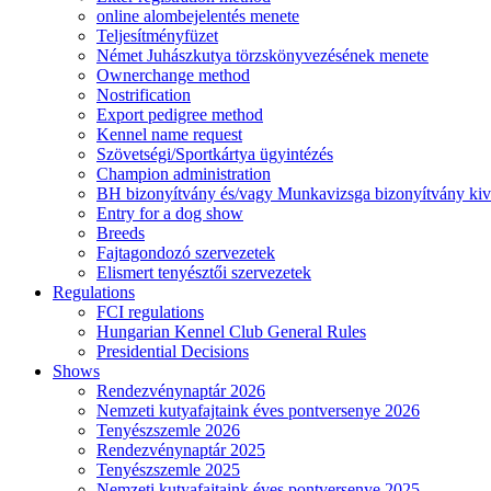
online alombejelentés menete
Teljesítményfüzet
Német Juhászkutya törzskönyvezésének menete
Ownerchange method
Nostrification
Export pedigree method
Kennel name request
Szövetségi/Sportkártya ügyintézés
Champion administration
BH bizonyítvány és/vagy Munkavizsga bizonyítvány kiv
Entry for a dog show
Breeds
Fajtagondozó szervezetek
Elismert tenyésztői szervezetek
Regulations
FCI regulations
Hungarian Kennel Club General Rules
Presidential Decisions
Shows
Rendezvénynaptár 2026
Nemzeti kutyafajtaink éves pontversenye 2026
Tenyészszemle 2026
Rendezvénynaptár 2025
Tenyészszemle 2025
Nemzeti kutyafajtaink éves pontversenye 2025