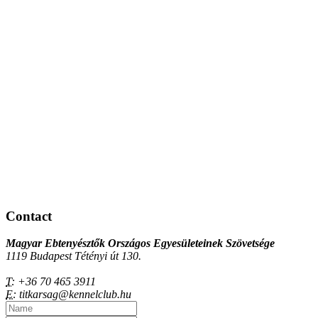
Contact
Magyar Ebtenyésztők Országos Egyesületeinek Szövetsége
1119 Budapest Tétényi út 130.
T:
+36 70 465 3911
E:
titkarsag@kennelclub.hu