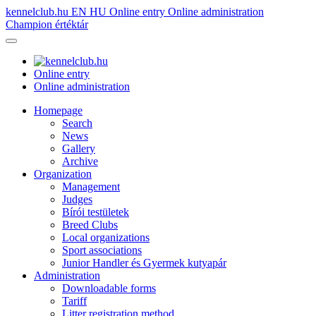
kennelclub.hu
EN
HU
Online entry
Online administration
Champion értéktár
Online entry
Online administration
Homepage
Search
News
Gallery
Archive
Organization
Management
Judges
Bírói testületek
Breed Clubs
Local organizations
Sport associations
Junior Handler és Gyermek kutyapár
Administration
Downloadable forms
Tariff
Litter registration method