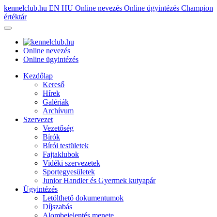
kennelclub.hu
EN
HU
Online nevezés
Online ügyintézés
Champion
értéktár
Online nevezés
Online ügyintézés
Kezdőlap
Kereső
Hírek
Galériák
Archívum
Szervezet
Vezetőség
Bírók
Bírói testületek
Fajtaklubok
Vidéki szervezetek
Sportegyesületek
Junior Handler és Gyermek kutyapár
Ügyintézés
Letölthető dokumentumok
Díjszabás
Alombejelentés menete