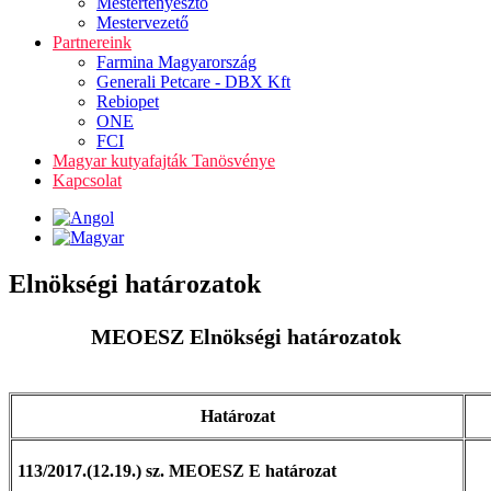
Mestertenyésztő
Mestervezető
Partnereink
Farmina Magyarország
Generali Petcare - DBX Kft
Rebiopet
ONE
FCI
Magyar kutyafajták Tanösvénye
Kapcsolat
Elnökségi határozatok
MEOESZ Elnökségi határozatok
Határozat
113/2017.(12.19.) sz. MEOESZ E határozat