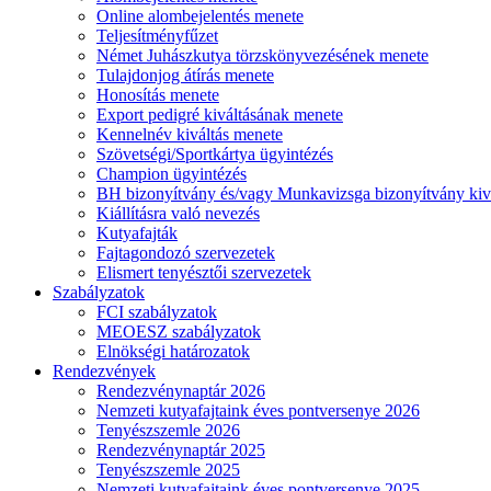
Online alombejelentés menete
Teljesítményfűzet
Német Juhászkutya törzskönyvezésének menete
Tulajdonjog átírás menete
Honosítás menete
Export pedigré kiváltásának menete
Kennelnév kiváltás menete
Szövetségi/Sportkártya ügyintézés
Champion ügyintézés
BH bizonyítvány és/vagy Munkavizsga bizonyítvány kiv
Kiállításra való nevezés
Kutyafajták
Fajtagondozó szervezetek
Elismert tenyésztői szervezetek
Szabályzatok
FCI szabályzatok
MEOESZ szabályzatok
Elnökségi határozatok
Rendezvények
Rendezvénynaptár 2026
Nemzeti kutyafajtaink éves pontversenye 2026
Tenyészszemle 2026
Rendezvénynaptár 2025
Tenyészszemle 2025
Nemzeti kutyafajtaink éves pontversenye 2025