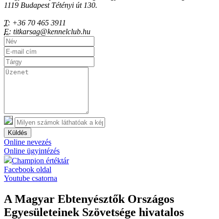
1119 Budapest Tétényi út 130.
T:
+36 70 465 3911
E:
titkarsag@kennelclub.hu
Küldés
Online nevezés
Online ügyintézés
Champion értéktár
Facebook oldal
Youtube csatorna
A Magyar Ebtenyésztők Országos
Egyesületeinek Szövetsége hivatalos