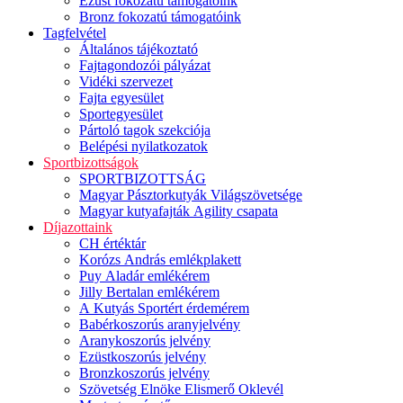
Ezüst fokozatú támogatóink
Bronz fokozatú támogatóink
Tagfelvétel
Általános tájékoztató
Fajtagondozói pályázat
Vidéki szervezet
Fajta egyesület
Sportegyesület
Pártoló tagok szekciója
Belépési nyilatkozatok
Sportbizottságok
SPORTBIZOTTSÁG
Magyar Pásztorkutyák Világszövetsége
Magyar kutyafajták Agility csapata
Díjazottaink
CH értéktár
Korózs András emlékplakett
Puy Aladár emlékérem
Jilly Bertalan emlékérem
A Kutyás Sportért érdemérem
Babérkoszorús aranyjelvény
Aranykoszorús jelvény
Ezüstkoszorús jelvény
Bronzkoszorús jelvény
Szövetség Elnöke Elismerő Oklevél