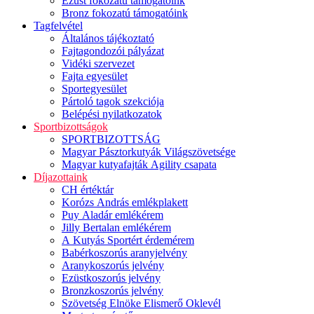
Ezüst fokozatú támogatóink
Bronz fokozatú támogatóink
Tagfelvétel
Általános tájékoztató
Fajtagondozói pályázat
Vidéki szervezet
Fajta egyesület
Sportegyesület
Pártoló tagok szekciója
Belépési nyilatkozatok
Sportbizottságok
SPORTBIZOTTSÁG
Magyar Pásztorkutyák Világszövetsége
Magyar kutyafajták Agility csapata
Díjazottaink
CH értéktár
Korózs András emlékplakett
Puy Aladár emlékérem
Jilly Bertalan emlékérem
A Kutyás Sportért érdemérem
Babérkoszorús aranyjelvény
Aranykoszorús jelvény
Ezüstkoszorús jelvény
Bronzkoszorús jelvény
Szövetség Elnöke Elismerő Oklevél