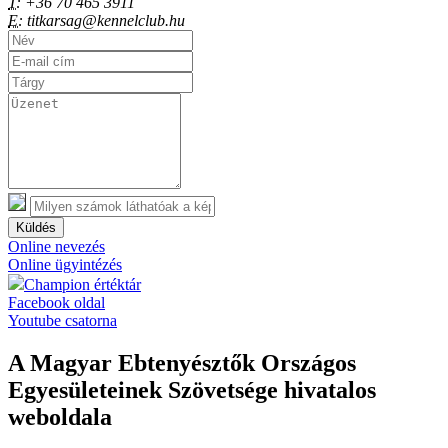
T:
+36 70 465 3911
E:
titkarsag@kennelclub.hu
Küldés
Online nevezés
Online ügyintézés
Champion értéktár
Facebook oldal
Youtube csatorna
A Magyar Ebtenyésztők Országos
Egyesületeinek Szövetsége hivatalos
weboldala