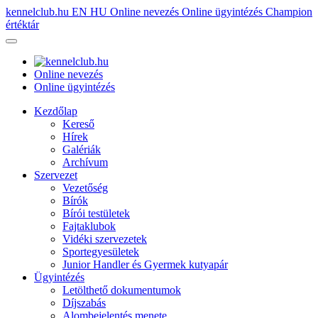
kennelclub.hu
EN
HU
Online nevezés
Online ügyintézés
Champion
értéktár
Online nevezés
Online ügyintézés
Kezdőlap
Kereső
Hírek
Galériák
Archívum
Szervezet
Vezetőség
Bírók
Bírói testületek
Fajtaklubok
Vidéki szervezetek
Sportegyesületek
Junior Handler és Gyermek kutyapár
Ügyintézés
Letölthető dokumentumok
Díjszabás
Alombejelentés menete