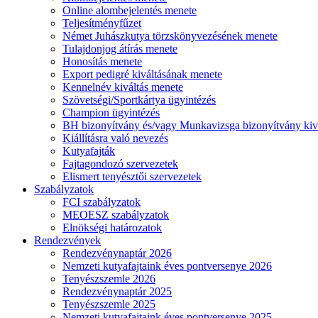
Online alombejelentés menete
Teljesítményfűzet
Német Juhászkutya törzskönyvezésének menete
Tulajdonjog átírás menete
Honosítás menete
Export pedigré kiváltásának menete
Kennelnév kiváltás menete
Szövetségi/Sportkártya ügyintézés
Champion ügyintézés
BH bizonyítvány és/vagy Munkavizsga bizonyítvány kiv
Kiállításra való nevezés
Kutyafajták
Fajtagondozó szervezetek
Elismert tenyésztői szervezetek
Szabályzatok
FCI szabályzatok
MEOESZ szabályzatok
Elnökségi határozatok
Rendezvények
Rendezvénynaptár 2026
Nemzeti kutyafajtaink éves pontversenye 2026
Tenyészszemle 2026
Rendezvénynaptár 2025
Tenyészszemle 2025
Nemzeti kutyafajtaink éves pontversenye 2025