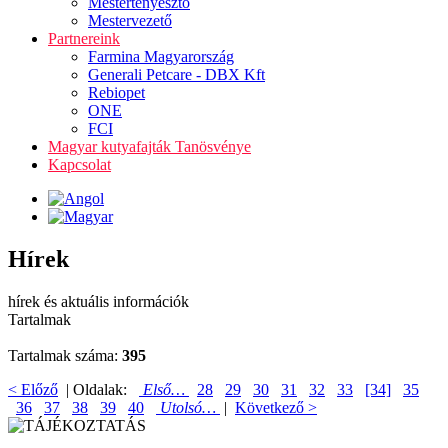
Mestertenyésztő
Mestervezető
Partnereink
Farmina Magyarország
Generali Petcare - DBX Kft
Rebiopet
ONE
FCI
Magyar kutyafajták Tanösvénye
Kapcsolat
Hírek
hírek és aktuális információk
Tartalmak
Tartalmak száma:
395
< Előző
| Oldalak:
Első…
28
29
30
31
32
33
[34]
35
36
37
38
39
40
Utolsó…
|
Következő >