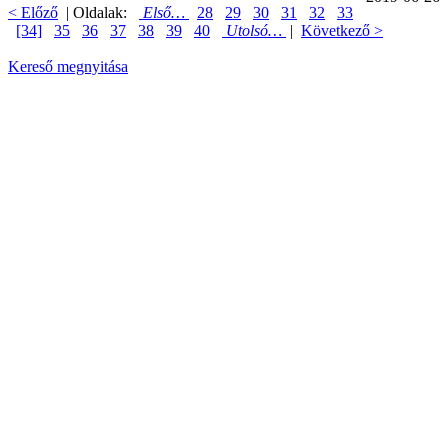
< Előző
| Oldalak:
Első…
28
29
30
31
32
33
[34]
35
36
37
38
39
40
Utolsó…
|
Következő >
Kereső megnyitása