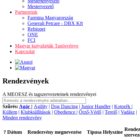
Mestertenyésztő
Mestervezető
Partnereink
Farmina Magyarország
Generali Petcare - DBX Kft
Rebiopet
ONE
FCI
Magyar kutyafajták Tanösvénye
Kapcsolat
Rendezvények
A MEOESZ és tagszervezeteinek rendezvényei
Szűrés:
Agár
|
Agility
|
Dog Dancing
|
Junior Handler
|
Kotorék
|
Küllem
|
Klubkiállítások
|
Obedience
|
Őrző-Védő
|
Terelő
|
Vadász
|
Minden rendezvény
Rende
?
Dátum
Rendezvény megnevezése
Típusa
Helyszíne
szervez