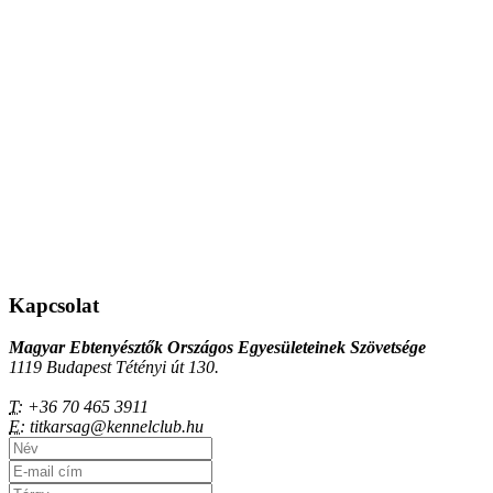
Kapcsolat
Magyar Ebtenyésztők Országos Egyesületeinek Szövetsége
1119 Budapest Tétényi út 130.
T:
+36 70 465 3911
E:
titkarsag@kennelclub.hu