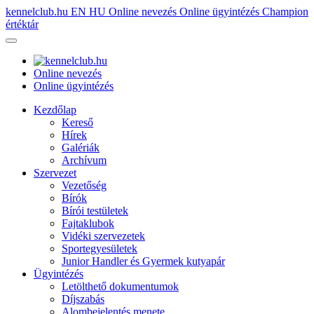
kennelclub.hu
EN
HU
Online nevezés
Online ügyintézés
Champion
értéktár
Online nevezés
Online ügyintézés
Kezdőlap
Kereső
Hírek
Galériák
Archívum
Szervezet
Vezetőség
Bírók
Bírói testületek
Fajtaklubok
Vidéki szervezetek
Sportegyesületek
Junior Handler és Gyermek kutyapár
Ügyintézés
Letölthető dokumentumok
Díjszabás
Alombejelentés menete