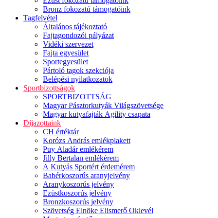
Ezüst fokozatú támogatóink
Bronz fokozatú támogatóink
Tagfelvétel
Általános tájékoztató
Fajtagondozói pályázat
Vidéki szervezet
Fajta egyesület
Sportegyesület
Pártoló tagok szekciója
Belépési nyilatkozatok
Sportbizottságok
SPORTBIZOTTSÁG
Magyar Pásztorkutyák Világszövetsége
Magyar kutyafajták Agility csapata
Díjazottaink
CH értéktár
Korózs András emlékplakett
Puy Aladár emlékérem
Jilly Bertalan emlékérem
A Kutyás Sportért érdemérem
Babérkoszorús aranyjelvény
Aranykoszorús jelvény
Ezüstkoszorús jelvény
Bronzkoszorús jelvény
Szövetség Elnöke Elismerő Oklevél