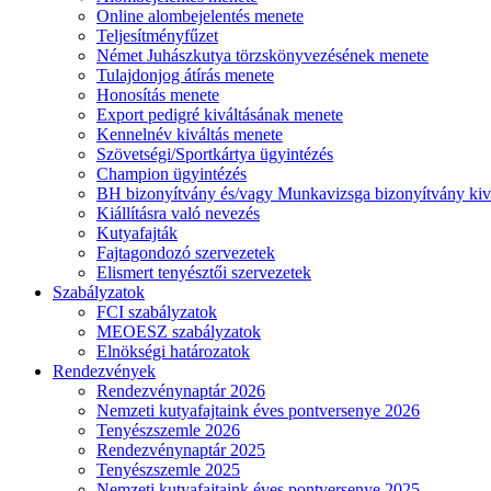
Online alombejelentés menete
Teljesítményfűzet
Német Juhászkutya törzskönyvezésének menete
Tulajdonjog átírás menete
Honosítás menete
Export pedigré kiváltásának menete
Kennelnév kiváltás menete
Szövetségi/Sportkártya ügyintézés
Champion ügyintézés
BH bizonyítvány és/vagy Munkavizsga bizonyítvány kiv
Kiállításra való nevezés
Kutyafajták
Fajtagondozó szervezetek
Elismert tenyésztői szervezetek
Szabályzatok
FCI szabályzatok
MEOESZ szabályzatok
Elnökségi határozatok
Rendezvények
Rendezvénynaptár 2026
Nemzeti kutyafajtaink éves pontversenye 2026
Tenyészszemle 2026
Rendezvénynaptár 2025
Tenyészszemle 2025
Nemzeti kutyafajtaink éves pontversenye 2025