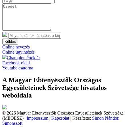
Küldés
Online nevezés
Online ügyintézés
Champion értéktár
Facebook oldal
Youtube csatorna
A Magyar Ebtenyésztők Országos
Egyesületeinek Szövetsége hivatalos
weboldala
© 2026 Magyar Ebtenyésztők Országos Egyesületeinek Szövetsége
(MEOESZ) |
Impresszum
|
Kapcsolat
| Készítette:
Simon Nándor,
Simonszoft