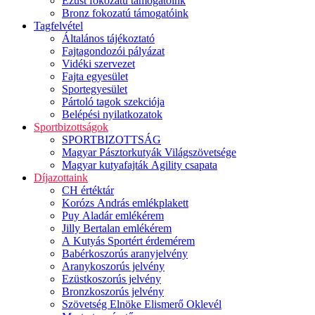
Ezüst fokozatú támogatóink
Bronz fokozatú támogatóink
Tagfelvétel
Általános tájékoztató
Fajtagondozói pályázat
Vidéki szervezet
Fajta egyesület
Sportegyesület
Pártoló tagok szekciója
Belépési nyilatkozatok
Sportbizottságok
SPORTBIZOTTSÁG
Magyar Pásztorkutyák Világszövetsége
Magyar kutyafajták Agility csapata
Díjazottaink
CH értéktár
Korózs András emlékplakett
Puy Aladár emlékérem
Jilly Bertalan emlékérem
A Kutyás Sportért érdemérem
Babérkoszorús aranyjelvény
Aranykoszorús jelvény
Ezüstkoszorús jelvény
Bronzkoszorús jelvény
Szövetség Elnöke Elismerő Oklevél