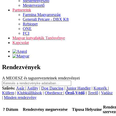
Mestertenyésztő
Mestervezető
Partnereink
Farmina Magyarország
Generali Petcare - DBX Kft
Rebiopet
ONE
FCI
Magyar kutyafajták Tanösvénye
Kapcsolat
Rendezvények
A MEOESZ és tagszervezeteinek rendezvényei
Szűrés:
Agár
|
Agility
|
Dog Dancing
|
Junior Handler
|
Kotorék
|
Küllem
|
Klubkiállítások
|
Obedience
|
Őrző-Védő
|
Terelő
|
Vadász
|
Minden rendezvény
Rende
?
Dátum
Rendezvény megnevezése
Típusa
Helyszíne
szervez