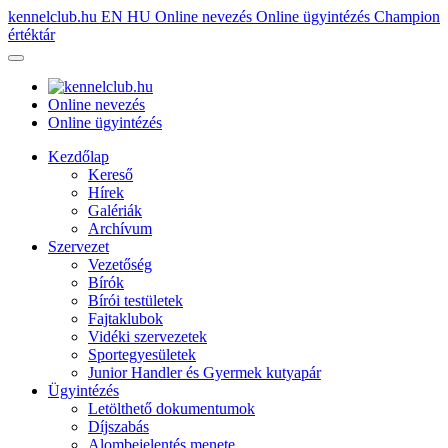
kennelclub.hu
EN
HU
Online nevezés
Online ügyintézés
Champion
értéktár
Online nevezés
Online ügyintézés
Kezdőlap
Kereső
Hírek
Galériák
Archívum
Szervezet
Vezetőség
Bírók
Bírói testületek
Fajtaklubok
Vidéki szervezetek
Sportegyesületek
Junior Handler és Gyermek kutyapár
Ügyintézés
Letölthető dokumentumok
Díjszabás
Alombejelentés menete