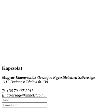
Kapcsolat
Magyar Ebtenyésztők Országos Egyesületeinek Szövetsége
1119 Budapest Tétényi út 130.
T:
+36 70 465 3911
E:
titkarsag@kennelclub.hu