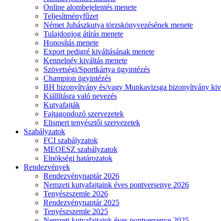
Online alombejelentés menete
Teljesítményfűzet
Német Juhászkutya törzskönyvezésének menete
Tulajdonjog átírás menete
Honosítás menete
Export pedigré kiváltásának menete
Kennelnév kiváltás menete
Szövetségi/Sportkártya ügyintézés
Champion ügyintézés
BH bizonyítvány és/vagy Munkavizsga bizonyítvány kiv
Kiállításra való nevezés
Kutyafajták
Fajtagondozó szervezetek
Elismert tenyésztői szervezetek
Szabályzatok
FCI szabályzatok
MEOESZ szabályzatok
Elnökségi határozatok
Rendezvények
Rendezvénynaptár 2026
Nemzeti kutyafajtaink éves pontversenye 2026
Tenyészszemle 2026
Rendezvénynaptár 2025
Tenyészszemle 2025
Nemzeti kutyafajtaink éves pontversenye 2025