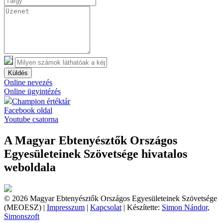
Küldés
Online nevezés
Online ügyintézés
Champion értéktár
Facebook oldal
Youtube csatorna
A Magyar Ebtenyésztők Országos
Egyesületeinek Szövetsége hivatalos
weboldala
© 2026 Magyar Ebtenyésztők Országos Egyesületeinek Szövetsége
(MEOESZ) |
Impresszum
|
Kapcsolat
| Készítette:
Simon Nándor,
Simonszoft