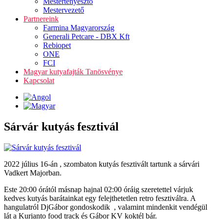
Mestertenyésztő
Mestervezető
Partnereink
Farmina Magyarország
Generali Petcare - DBX Kft
Rebiopet
ONE
FCI
Magyar kutyafajták Tanösvénye
Kapcsolat
Sárvár kutyás fesztivál
2022 július 16-án , szombaton kutyás fesztivált tartunk a sárvári
Vadkert Majorban.
Este 20:00 órától másnap hajnal 02:00 óráig szeretettel várjuk
kedves kutyás barátainkat egy felejthetetlen retro fesztiválra. A
hangulatról DjGábor gondoskodik , valamint mindenkit vendégül
lát a Kurjanto food track és Gábor KV koktél bár.