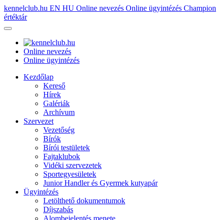
kennelclub.hu
EN
HU
Online nevezés
Online ügyintézés
Champion
értéktár
Online nevezés
Online ügyintézés
Kezdőlap
Kereső
Hírek
Galériák
Archívum
Szervezet
Vezetőség
Bírók
Bírói testületek
Fajtaklubok
Vidéki szervezetek
Sportegyesületek
Junior Handler és Gyermek kutyapár
Ügyintézés
Letölthető dokumentumok
Díjszabás
Alombejelentés menete