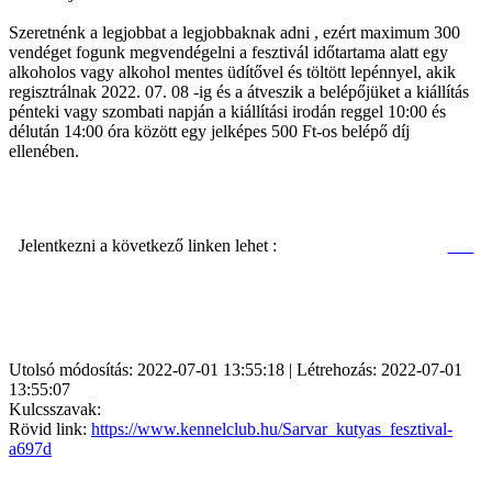
Szeretnénk a legjobbat a legjobbaknak adni , ezért maximum 300
vendéget fogunk megvendégelni a fesztivál időtartama alatt egy
alkoholos vagy alkohol mentes üdítővel és töltött lepénnyel, akik
regisztrálnak 2022. 07. 08 -ig és a átveszik a belépőjüket a kiállítás
pénteki vagy szombati napján a kiállítási irodán reggel 10:00 és
délután 14:00 óra között egy jelképes 500 Ft-os belépő díj
ellenében.
Jelentkezni a következő linken lehet :
Utolsó módosítás: 2022-07-01 13:55:18 | Létrehozás: 2022-07-01
13:55:07
Kulcsszavak:
Rövid link:
https://www.kennelclub.hu/Sarvar_kutyas_fesztival-
a697d