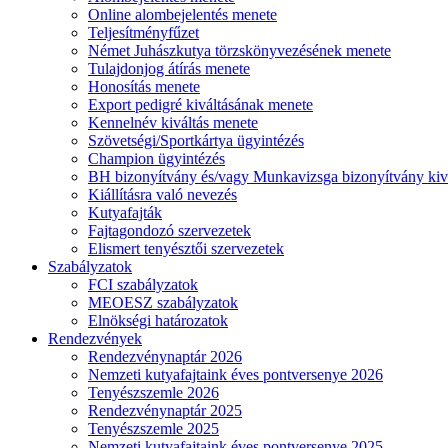
Online alombejelentés menete
Teljesítményfűzet
Német Juhászkutya törzskönyvezésének menete
Tulajdonjog átírás menete
Honosítás menete
Export pedigré kiváltásának menete
Kennelnév kiváltás menete
Szövetségi/Sportkártya ügyintézés
Champion ügyintézés
BH bizonyítvány és/vagy Munkavizsga bizonyítvány kiv
Kiállításra való nevezés
Kutyafajták
Fajtagondozó szervezetek
Elismert tenyésztői szervezetek
Szabályzatok
FCI szabályzatok
MEOESZ szabályzatok
Elnökségi határozatok
Rendezvények
Rendezvénynaptár 2026
Nemzeti kutyafajtaink éves pontversenye 2026
Tenyészszemle 2026
Rendezvénynaptár 2025
Tenyészszemle 2025
Nemzeti kutyafajtaink éves pontversenye 2025