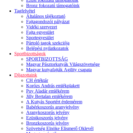
Ezüst fokozatú támogatóink
Bronz fokozatú támogatóink
Tagfelvétel
Általános tájékoztató
Fajtagondozói pályázat
Vidéki szervezet
Fajta egyesület
Sportegyesület
Pártoló tagok szekciója
Belépési nyilatkozatok
Sportbizottságok
SPORTBIZOTTSÁG
Magyar Pásztorkutyák Világszövetsége
Magyar kutyafajták Agility csapata
Díjazottaink
CH értéktár
Korózs András emlékplakett
Puy Aladár emlékérem
Jilly Bertalan emlékérem
A Kutyás Sportért érdemérem
Babérkoszorús aranyjelvény
Aranykoszorús jelvény
Ezüstkoszorús jelvény
Bronzkoszorús jelvény
Szövetség Elnöke Elismerő Oklevél