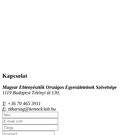
Kapcsolat
Magyar Ebtenyésztők Országos Egyesületeinek Szövetsége
1119 Budapest Tétényi út 130.
T:
+36 70 465 3911
E:
titkarsag@kennelclub.hu