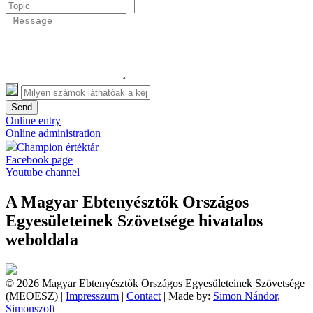
Send
Online entry
Online administration
Champion értéktár
Facebook page
Youtube channel
A Magyar Ebtenyésztők Országos
Egyesületeinek Szövetsége hivatalos
weboldala
© 2026 Magyar Ebtenyésztők Országos Egyesületeinek Szövetsége
(MEOESZ) |
Impresszum
|
Contact
| Made by:
Simon Nándor,
Simonszoft