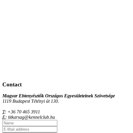
Contact
Magyar Ebtenyésztők Országos Egyesületeinek Szövetsége
1119 Budapest Tétényi út 130.
T:
+36 70 465 3911
E:
titkarsag@kennelclub.hu