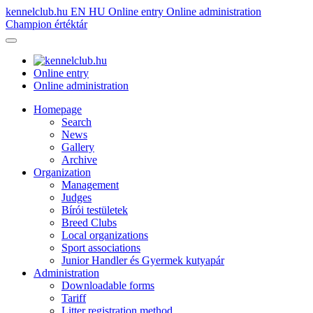
kennelclub.hu
EN
HU
Online entry
Online administration
Champion értéktár
Online entry
Online administration
Homepage
Search
News
Gallery
Archive
Organization
Management
Judges
Bírói testületek
Breed Clubs
Local organizations
Sport associations
Junior Handler és Gyermek kutyapár
Administration
Downloadable forms
Tariff
Litter registration method