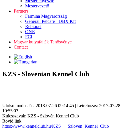
Mestertenyésztő
Mestervezető
Partners
Farmina Magyarország
Generali Petcare - DBX Kft
Rebiopet
ONE
FCI
Magyar kutyafajták Tanösvénye
Contact
KZS - Slovenian Kennel Club
Utolsó módosítás: 2018-07-26 09:14:45 | Létrehozás: 2017-07-28
10:55:03
Kulcsszavak: KZS - Szlovén Kennel Club
Rövid link:
https://www.kennelclub.hu/KZS___Szloven_Kennel_Club