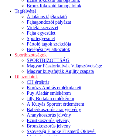
Ezüst fokozatú támogatóink
Bronz fokozatú támogatóink
Tagfelvétel
Általános tájékoztató
Fajtagondozói pályázat
Vidéki szervezet
Fajta egyesület
Sportegyesület
Pártoló tagok szekciója
Belépési nyilatkozatok
Sportbizottságok
SPORTBIZOTTSÁG
Magyar Pásztorkutyák Világszövetsége
Magyar kutyafajták Agility csapata
Díjazottaink
CH értéktár
Korózs András emlékplakett
Puy Aladár emlékérem
Jilly Bertalan emlékérem
A Kutyás Sportért érdemérem
Babérkoszorús aranyjelvény
Aranykoszorús jelvény
Ezüstkoszorús jelvény
Bronzkoszorús jelvény
Szövetség Elnöke Elismerő Oklevél