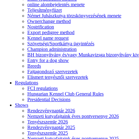
online alombejelentés menete
Teljesítményfüzet
Német Juhászkutya törzskönyvezésének menete
Ownerchange method
Nostrification
Export pedigree method
Kennel name request
Szövetségi/Sportkártya ügyintézés
Champion administration
BH bizonyítvány és/vagy Munkavizsga bizonyítvány kiv
Entry for a dog show
Breeds
Fajtagondozó szervezetek
Elismert tenyésztői szervezetek
Regulations
FCI regulations
Hungarian Kennel Club General Rules
Presidential Decisions
Shows
Rendezvénynaptár 2026
Nemzeti kutyafajtaink éves pontversenye 2026
Tenyészszemle 2026
Rendezvénynaptár 2025
Tenyészszemle 2025
Nemzeti kutyafajtaink éves pontversenye 2025