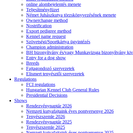
online alombejelentés menete
Teljesítményfüzet
Német Juhászkutya törzskönyvezésének menete
Ownerchange method
Nostrification
Export pedigree method
Kennel name request
Szövetségi/Sportkártya ügyintézés
Champion administration
BH bizonyítvány és/vagy Munkavizsga bizonyítvány kiv
Entry for a dog show
Breeds
Fajtagondozó szervezetek
Elismert tenyésztői szervezetek
Regulations
FCI regulations
Hungarian Kennel Club General Rules
Presidential Decisions
Shows
Rendezvénynaptár 2026
Nemzeti kutyafajtaink éves pontversenye 2026
Tenyészszemle 2026
Rendezvénynaptár 2025
Tenyészszemle 2025
Nemzeti kutyafajtaink éves pontversenye 2025