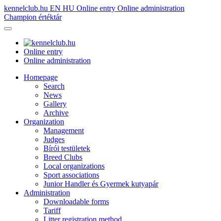
kennelclub.hu
EN
HU
Online entry
Online administration
Champion értéktár
Online entry
Online administration
Homepage
Search
News
Gallery
Archive
Organization
Management
Judges
Bírói testületek
Breed Clubs
Local organizations
Sport associations
Junior Handler és Gyermek kutyapár
Administration
Downloadable forms
Tariff
Litter registration method