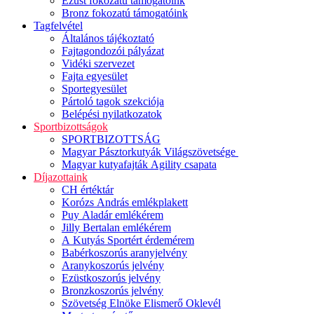
Ezüst fokozatú támogatóink
Bronz fokozatú támogatóink
Tagfelvétel
Általános tájékoztató
Fajtagondozói pályázat
Vidéki szervezet
Fajta egyesület
Sportegyesület
Pártoló tagok szekciója
Belépési nyilatkozatok
Sportbizottságok
SPORTBIZOTTSÁG
Magyar Pásztorkutyák Világszövetsége
Magyar kutyafajták Agility csapata
Díjazottaink
CH értéktár
Korózs András emlékplakett
Puy Aladár emlékérem
Jilly Bertalan emlékérem
A Kutyás Sportért érdemérem
Babérkoszorús aranyjelvény
Aranykoszorús jelvény
Ezüstkoszorús jelvény
Bronzkoszorús jelvény
Szövetség Elnöke Elismerő Oklevél