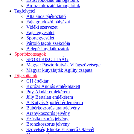
Ezüst fokozatú támogatóink
Bronz fokozatú támogatóink
Tagfelvétel
Általános tájékoztató
Fajtagondozói pályázat
Vidéki szervezet
Fajta egyesület
Sportegyesület
Pártoló tagok szekciója
Belépési nyilatkozatok
Sportbizottságok
SPORTBIZOTTSÁG
Magyar Pásztorkutyák Világszövetsége
Magyar kutyafajták Agility csapata
Díjazottaink
CH értéktár
Korózs András emlékplakett
Puy Aladár emlékérem
Jilly Bertalan emlékérem
A Kutyás Sportért érdemérem
Babérkoszorús aranyjelvény
Aranykoszorús jelvény
Ezüstkoszorús jelvény
Bronzkoszorús jelvény
Szövetség Elnöke Elismerő Oklevél