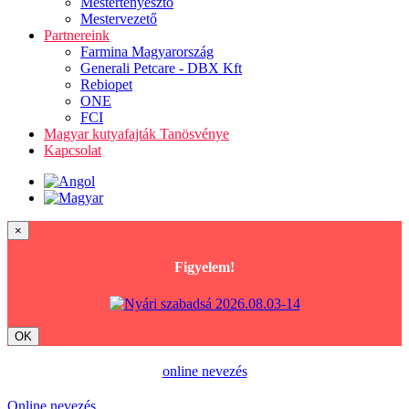
Mestertenyésztő
Mestervezető
Partnereink
Farmina Magyarország
Generali Petcare - DBX Kft
Rebiopet
ONE
FCI
Magyar kutyafajták Tanösvénye
Kapcsolat
×
Figyelem!
OK
online nevezés
Online nevezés