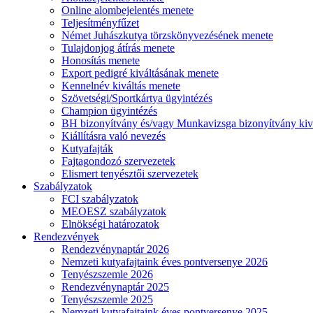
Online alombejelentés menete
Teljesítményfűzet
Német Juhászkutya törzskönyvezésének menete
Tulajdonjog átírás menete
Honosítás menete
Export pedigré kiváltásának menete
Kennelnév kiváltás menete
Szövetségi/Sportkártya ügyintézés
Champion ügyintézés
BH bizonyítvány és/vagy Munkavizsga bizonyítvány kiv
Kiállításra való nevezés
Kutyafajták
Fajtagondozó szervezetek
Elismert tenyésztői szervezetek
Szabályzatok
FCI szabályzatok
MEOESZ szabályzatok
Elnökségi határozatok
Rendezvények
Rendezvénynaptár 2026
Nemzeti kutyafajtaink éves pontversenye 2026
Tenyészszemle 2026
Rendezvénynaptár 2025
Tenyészszemle 2025
Nemzeti kutyafajtaink éves pontversenye 2025