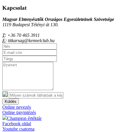
Kapcsolat
Magyar Ebtenyésztők Országos Egyesületeinek Szövetsége
1119 Budapest Tétényi út 130.
T:
+36 70 465 3911
E:
titkarsag@kennelclub.hu
Küldés
Online nevezés
Online ügyintézés
Champion értéktár
Facebook oldal
Youtube csatorna