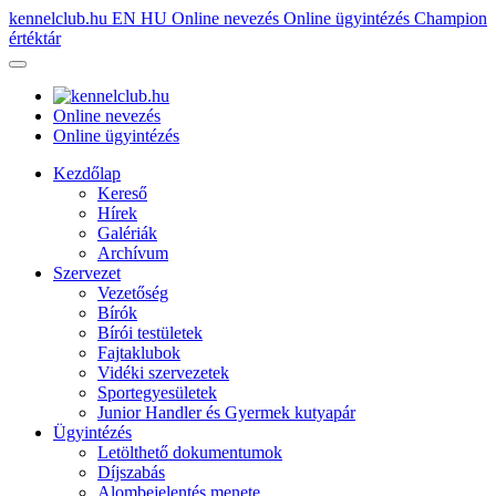
kennelclub.hu
EN
HU
Online nevezés
Online ügyintézés
Champion
értéktár
Online nevezés
Online ügyintézés
Kezdőlap
Kereső
Hírek
Galériák
Archívum
Szervezet
Vezetőség
Bírók
Bírói testületek
Fajtaklubok
Vidéki szervezetek
Sportegyesületek
Junior Handler és Gyermek kutyapár
Ügyintézés
Letölthető dokumentumok
Díjszabás
Alombejelentés menete