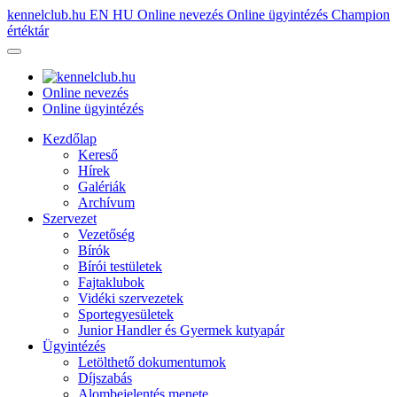
kennelclub.hu
EN
HU
Online nevezés
Online ügyintézés
Champion
értéktár
Online nevezés
Online ügyintézés
Kezdőlap
Kereső
Hírek
Galériák
Archívum
Szervezet
Vezetőség
Bírók
Bírói testületek
Fajtaklubok
Vidéki szervezetek
Sportegyesületek
Junior Handler és Gyermek kutyapár
Ügyintézés
Letölthető dokumentumok
Díjszabás
Alombejelentés menete