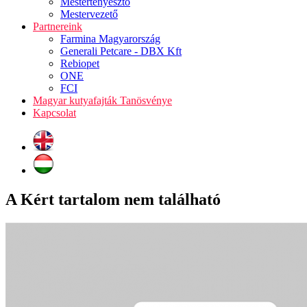
Mestertenyésztő
Mestervezető
Partnereink
Farmina Magyarország
Generali Petcare - DBX Kft
Rebiopet
ONE
FCI
Magyar kutyafajták Tanösvénye
Kapcsolat
A Kért tartalom nem található