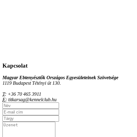
Kapcsolat
Magyar Ebtenyésztők Országos Egyesületeinek Szövetsége
1119 Budapest Tétényi út 130.
T:
+36 70 465 3911
E:
titkarsag@kennelclub.hu