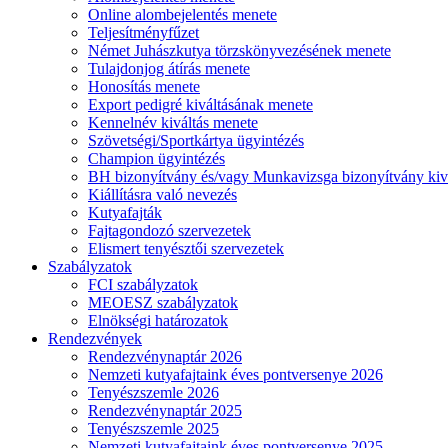
Online alombejelentés menete
Teljesítményfűzet
Német Juhászkutya törzskönyvezésének menete
Tulajdonjog átírás menete
Honosítás menete
Export pedigré kiváltásának menete
Kennelnév kiváltás menete
Szövetségi/Sportkártya ügyintézés
Champion ügyintézés
BH bizonyítvány és/vagy Munkavizsga bizonyítvány kiv
Kiállításra való nevezés
Kutyafajták
Fajtagondozó szervezetek
Elismert tenyésztői szervezetek
Szabályzatok
FCI szabályzatok
MEOESZ szabályzatok
Elnökségi határozatok
Rendezvények
Rendezvénynaptár 2026
Nemzeti kutyafajtaink éves pontversenye 2026
Tenyészszemle 2026
Rendezvénynaptár 2025
Tenyészszemle 2025
Nemzeti kutyafajtaink éves pontversenye 2025