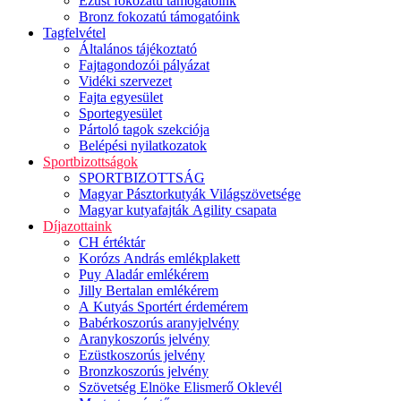
Ezüst fokozatú támogatóink
Bronz fokozatú támogatóink
Tagfelvétel
Általános tájékoztató
Fajtagondozói pályázat
Vidéki szervezet
Fajta egyesület
Sportegyesület
Pártoló tagok szekciója
Belépési nyilatkozatok
Sportbizottságok
SPORTBIZOTTSÁG
Magyar Pásztorkutyák Világszövetsége
Magyar kutyafajták Agility csapata
Díjazottaink
CH értéktár
Korózs András emlékplakett
Puy Aladár emlékérem
Jilly Bertalan emlékérem
A Kutyás Sportért érdemérem
Babérkoszorús aranyjelvény
Aranykoszorús jelvény
Ezüstkoszorús jelvény
Bronzkoszorús jelvény
Szövetség Elnöke Elismerő Oklevél