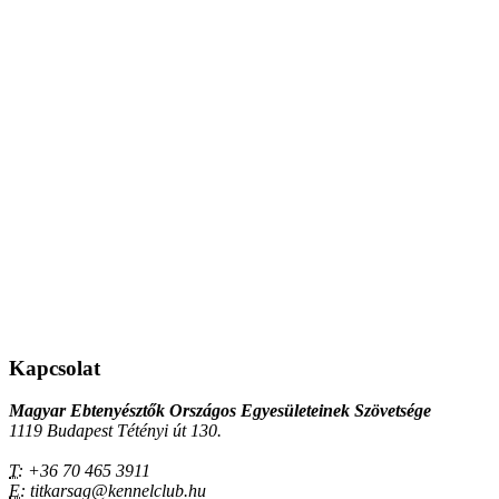
Kapcsolat
Magyar Ebtenyésztők Országos Egyesületeinek Szövetsége
1119 Budapest Tétényi út 130.
T:
+36 70 465 3911
E:
titkarsag@kennelclub.hu