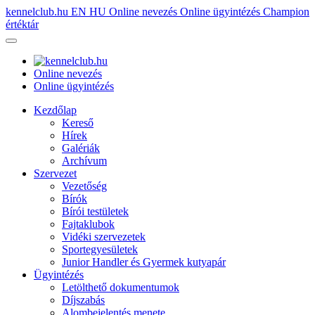
kennelclub.hu
EN
HU
Online nevezés
Online ügyintézés
Champion
értéktár
Online nevezés
Online ügyintézés
Kezdőlap
Kereső
Hírek
Galériák
Archívum
Szervezet
Vezetőség
Bírók
Bírói testületek
Fajtaklubok
Vidéki szervezetek
Sportegyesületek
Junior Handler és Gyermek kutyapár
Ügyintézés
Letölthető dokumentumok
Díjszabás
Alombejelentés menete