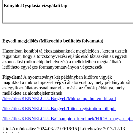
Könyök-Dysplasia vizsgálati lap
Egyedi megjelölés (Mikrochip beültetés folyamata)
Hasonlóan korábbi tájékoztatásunknak megfelelően , kérem tisztelt
tagjainkat, hogy a törzskönyvezési eljárás első fázisaként az egyedi
azonosítást (mikrochip behelyezés) a mellékletben megtalálható
letölthető egységes formanyomtatványon végeztessék.
Figyelem!
A nyomtatványt két példányban kitöltve vigyék
magukkal a mikrochipezést végző állatorvoshoz, mely példányokból
az egyik az állatorvosnál marad, a másik az Önök példánya, mely
melléklete az alombejelentésnek.
/files/files/KENNELCLUB/egyeb/Mikrochip_hu_en_fill.pdf
/files/files/KENNELCLUB/egyeb/Litter_registration_fill.pdf
/files/files/KENNELCLUB/Champion_kerelmek/HJCH_magyar_uj_fi
Utolsó módosítás: 2024-03-27 09:18:15 | Létrehozás: 2013-12-13