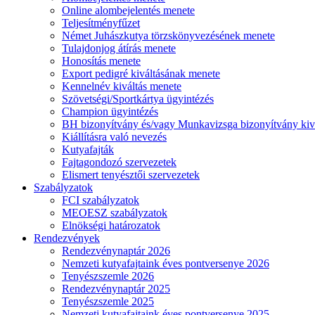
Online alombejelentés menete
Teljesítményfűzet
Német Juhászkutya törzskönyvezésének menete
Tulajdonjog átírás menete
Honosítás menete
Export pedigré kiváltásának menete
Kennelnév kiváltás menete
Szövetségi/Sportkártya ügyintézés
Champion ügyintézés
BH bizonyítvány és/vagy Munkavizsga bizonyítvány kiv
Kiállításra való nevezés
Kutyafajták
Fajtagondozó szervezetek
Elismert tenyésztői szervezetek
Szabályzatok
FCI szabályzatok
MEOESZ szabályzatok
Elnökségi határozatok
Rendezvények
Rendezvénynaptár 2026
Nemzeti kutyafajtaink éves pontversenye 2026
Tenyészszemle 2026
Rendezvénynaptár 2025
Tenyészszemle 2025
Nemzeti kutyafajtaink éves pontversenye 2025