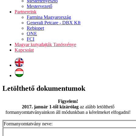
Mestertenyésztő
Mestervezető
Partnereink
Farmina Magyarország
Generali Petcare - DBX Kft
Rebiopet
ONE
FCI
Magyar kutyafajták Tanösvénye
Kapcsolat
Letölthető dokumentumok
Figyelem!
2017. január 1-től kizárólag
az alább letölthető
formanyomtatványainkon áll módunkban a kérelmeket elfogadni!
Formanyomtatvány neve: