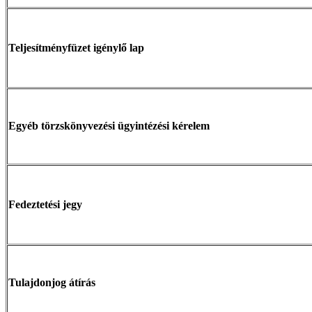
Teljesítményfüzet igénylő lap
Egyéb törzskönyvezési ügyintézési kérelem
Fedeztetési jegy
Tulajdonjog átírás