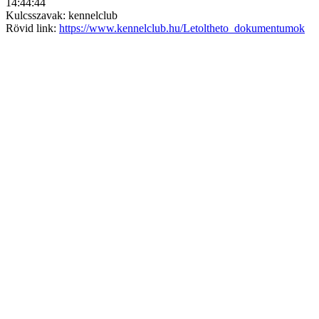
14:44:44
Kulcsszavak: kennelclub
Rövid link:
https://www.kennelclub.hu/Letoltheto_dokumentumok