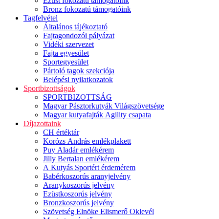
Ezüst fokozatú támogatóink
Bronz fokozatú támogatóink
Tagfelvétel
Általános tájékoztató
Fajtagondozói pályázat
Vidéki szervezet
Fajta egyesület
Sportegyesület
Pártoló tagok szekciója
Belépési nyilatkozatok
Sportbizottságok
SPORTBIZOTTSÁG
Magyar Pásztorkutyák Világszövetsége
Magyar kutyafajták Agility csapata
Díjazottaink
CH értéktár
Korózs András emlékplakett
Puy Aladár emlékérem
Jilly Bertalan emlékérem
A Kutyás Sportért érdemérem
Babérkoszorús aranyjelvény
Aranykoszorús jelvény
Ezüstkoszorús jelvény
Bronzkoszorús jelvény
Szövetség Elnöke Elismerő Oklevél