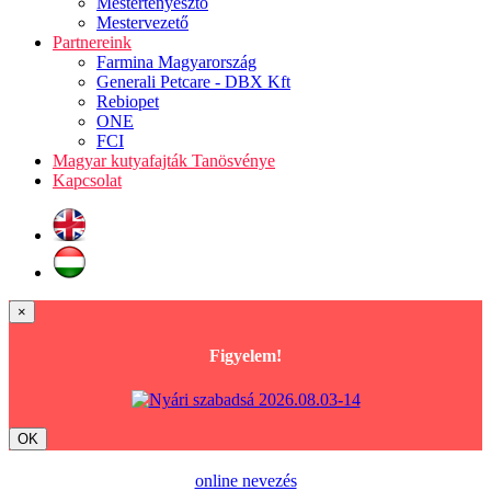
Mestertenyésztő
Mestervezető
Partnereink
Farmina Magyarország
Generali Petcare - DBX Kft
Rebiopet
ONE
FCI
Magyar kutyafajták Tanösvénye
Kapcsolat
×
Figyelem!
OK
online nevezés