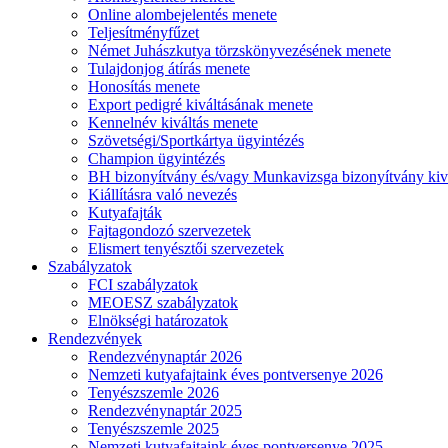
Online alombejelentés menete
Teljesítményfűzet
Német Juhászkutya törzskönyvezésének menete
Tulajdonjog átírás menete
Honosítás menete
Export pedigré kiváltásának menete
Kennelnév kiváltás menete
Szövetségi/Sportkártya ügyintézés
Champion ügyintézés
BH bizonyítvány és/vagy Munkavizsga bizonyítvány kiv
Kiállításra való nevezés
Kutyafajták
Fajtagondozó szervezetek
Elismert tenyésztői szervezetek
Szabályzatok
FCI szabályzatok
MEOESZ szabályzatok
Elnökségi határozatok
Rendezvények
Rendezvénynaptár 2026
Nemzeti kutyafajtaink éves pontversenye 2026
Tenyészszemle 2026
Rendezvénynaptár 2025
Tenyészszemle 2025
Nemzeti kutyafajtaink éves pontversenye 2025