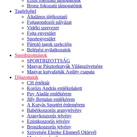
Ezüst fokozatú támogatóink
Bronz fokozatú támogatóink
Tagfelvétel
Általános tájékoztató
Fajtagondozói pályázat
Vidéki szervezet
Fajta egyesület
Sportegyesület
Pártoló tagok szekciója
Belépési nyilatkozatok
Sportbizottságok
SPORTBIZOTTSÁG
Magyar Pásztorkutyák Világszövetsége
Magyar kutyafajták Agility csapata
Díjazottaink
CH értéktár
Korózs András emlékplakett
Puy Aladár emlékérem
Jilly Bertalan emlékérem
A Kutyás Sportért érdemérem
Babérkoszorús aranyjelvény
Aranykoszorús jelvény
Ezüstkoszorús jelvény
Bronzkoszorús jelvény
Szövetség Elnöke Elismerő Oklevél