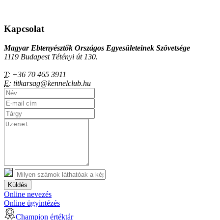
Kapcsolat
Magyar Ebtenyésztők Országos Egyesületeinek Szövetsége
1119 Budapest Tétényi út 130.
T:
+36 70 465 3911
E:
titkarsag@kennelclub.hu
Küldés
Online nevezés
Online ügyintézés
Champion értéktár