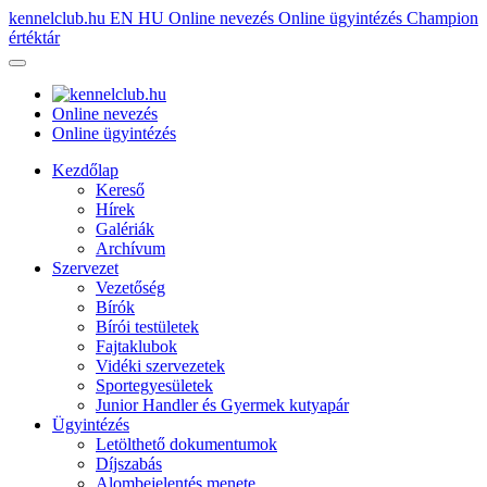
kennelclub.hu
EN
HU
Online nevezés
Online ügyintézés
Champion
értéktár
Online nevezés
Online ügyintézés
Kezdőlap
Kereső
Hírek
Galériák
Archívum
Szervezet
Vezetőség
Bírók
Bírói testületek
Fajtaklubok
Vidéki szervezetek
Sportegyesületek
Junior Handler és Gyermek kutyapár
Ügyintézés
Letölthető dokumentumok
Díjszabás
Alombejelentés menete