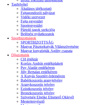
Bronz fokozatú támogatóink
Tagfelvétel
Általános tájékoztató
Fajtagondozói pályázat
Vidéki szervezet
Fajta egyesület
Sportegyesület
Pártoló tagok szekciója
Belépési nyilatkozatok
Sportbizottságok
SPORTBIZOTTSÁG
Magyar Pásztorkutyák Világszövetsége
Magyar kutyafajták Agility csapata
Díjazottaink
CH értéktár
Korózs András emlékplakett
Puy Aladár emlékérem
Jilly Bertalan emlékérem
A Kutyás Sportért érdemérem
Babérkoszorús aranyjelvény
Aranykoszorús jelvény
Ezüstkoszorús jelvény
Bronzkoszorús jelvény
Szövetség Elnöke Elismerő Oklevél
Mestertenyésztő