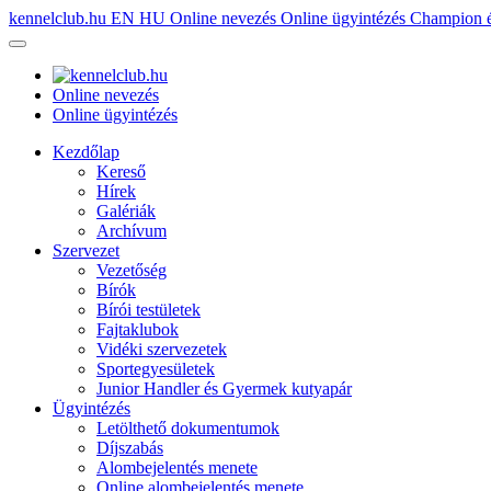
kennelclub.hu
EN
HU
Online nevezés
Online ügyintézés
Champion é
Online nevezés
Online ügyintézés
Kezdőlap
Kereső
Hírek
Galériák
Archívum
Szervezet
Vezetőség
Bírók
Bírói testületek
Fajtaklubok
Vidéki szervezetek
Sportegyesületek
Junior Handler és Gyermek kutyapár
Ügyintézés
Letölthető dokumentumok
Díjszabás
Alombejelentés menete
Online alombejelentés menete