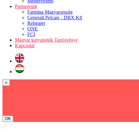
Mestervezető
Partnereink
Farmina Magyarország
Generali Petcare - DBX Kft
Rebiopet
ONE
FCI
Magyar kutyafajták Tanösvénye
Kapcsolat
×
OK