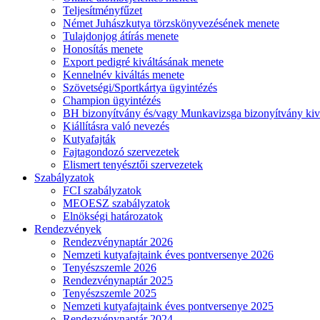
Teljesítményfűzet
Német Juhászkutya törzskönyvezésének menete
Tulajdonjog átírás menete
Honosítás menete
Export pedigré kiváltásának menete
Kennelnév kiváltás menete
Szövetségi/Sportkártya ügyintézés
Champion ügyintézés
BH bizonyítvány és/vagy Munkavizsga bizonyítvány kiv
Kiállításra való nevezés
Kutyafajták
Fajtagondozó szervezetek
Elismert tenyésztői szervezetek
Szabályzatok
FCI szabályzatok
MEOESZ szabályzatok
Elnökségi határozatok
Rendezvények
Rendezvénynaptár 2026
Nemzeti kutyafajtaink éves pontversenye 2026
Tenyészszemle 2026
Rendezvénynaptár 2025
Tenyészszemle 2025
Nemzeti kutyafajtaink éves pontversenye 2025
Rendezvénynaptár 2024