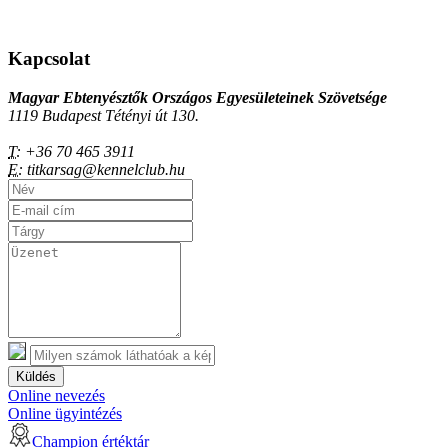
Kapcsolat
Magyar Ebtenyésztők Országos Egyesületeinek Szövetsége
1119 Budapest Tétényi út 130.
T:
+36 70 465 3911
E:
titkarsag@kennelclub.hu
Küldés
Online nevezés
Online ügyintézés
Champion értéktár