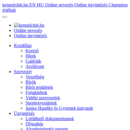
kennelclub.hu
EN
HU
Online nevezés
Online ügyintézés
Champion
értéktár
Online nevezés
Online ügyintézés
Kezdőlap
Kereső
Hírek
Galériák
Archívum
Szervezet
Vezetőség
Bírók
Bírói testületek
Fajtaklubok
Vidéki szervezetek
Sportegyesületek
Junior Handler és Gyermek kutyapár
Ügyintézés
Letölthető dokumentumok
Díjszabás
Alombejelentés menete