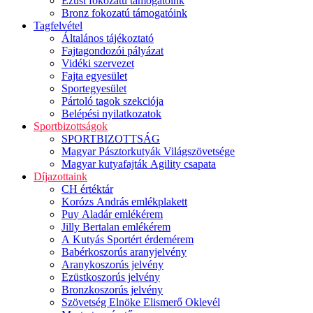
Ezüst fokozatú támogatóink
Bronz fokozatú támogatóink
Tagfelvétel
Általános tájékoztató
Fajtagondozói pályázat
Vidéki szervezet
Fajta egyesület
Sportegyesület
Pártoló tagok szekciója
Belépési nyilatkozatok
Sportbizottságok
SPORTBIZOTTSÁG
Magyar Pásztorkutyák Világszövetsége
Magyar kutyafajták Agility csapata
Díjazottaink
CH értéktár
Korózs András emlékplakett
Puy Aladár emlékérem
Jilly Bertalan emlékérem
A Kutyás Sportért érdemérem
Babérkoszorús aranyjelvény
Aranykoszorús jelvény
Ezüstkoszorús jelvény
Bronzkoszorús jelvény
Szövetség Elnöke Elismerő Oklevél