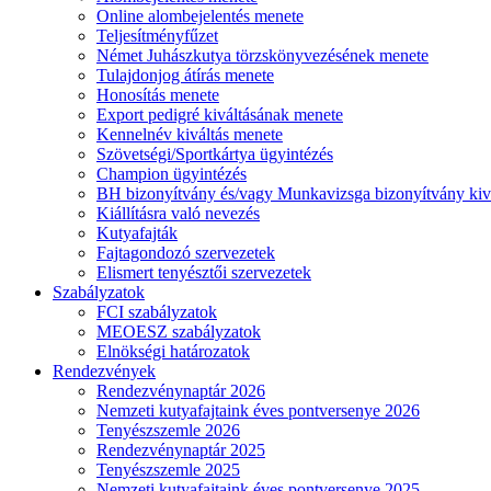
Online alombejelentés menete
Teljesítményfűzet
Német Juhászkutya törzskönyvezésének menete
Tulajdonjog átírás menete
Honosítás menete
Export pedigré kiváltásának menete
Kennelnév kiváltás menete
Szövetségi/Sportkártya ügyintézés
Champion ügyintézés
BH bizonyítvány és/vagy Munkavizsga bizonyítvány kiv
Kiállításra való nevezés
Kutyafajták
Fajtagondozó szervezetek
Elismert tenyésztői szervezetek
Szabályzatok
FCI szabályzatok
MEOESZ szabályzatok
Elnökségi határozatok
Rendezvények
Rendezvénynaptár 2026
Nemzeti kutyafajtaink éves pontversenye 2026
Tenyészszemle 2026
Rendezvénynaptár 2025
Tenyészszemle 2025
Nemzeti kutyafajtaink éves pontversenye 2025