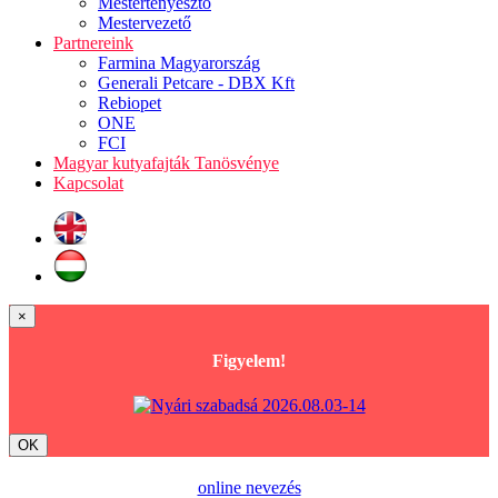
Mestertenyésztő
Mestervezető
Partnereink
Farmina Magyarország
Generali Petcare - DBX Kft
Rebiopet
ONE
FCI
Magyar kutyafajták Tanösvénye
Kapcsolat
×
Figyelem!
OK
online nevezés