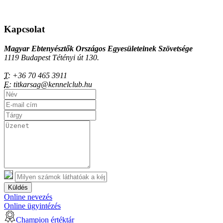
Kapcsolat
Magyar Ebtenyésztők Országos Egyesületeinek Szövetsége
1119 Budapest Tétényi út 130.
T:
+36 70 465 3911
E:
titkarsag@kennelclub.hu
Küldés
Online nevezés
Online ügyintézés
Champion értéktár