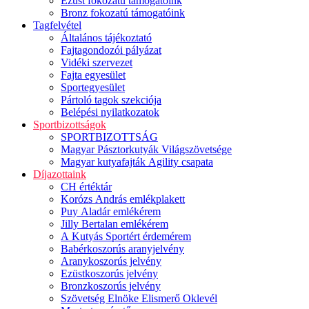
Ezüst fokozatú támogatóink
Bronz fokozatú támogatóink
Tagfelvétel
Általános tájékoztató
Fajtagondozói pályázat
Vidéki szervezet
Fajta egyesület
Sportegyesület
Pártoló tagok szekciója
Belépési nyilatkozatok
Sportbizottságok
SPORTBIZOTTSÁG
Magyar Pásztorkutyák Világszövetsége
Magyar kutyafajták Agility csapata
Díjazottaink
CH értéktár
Korózs András emlékplakett
Puy Aladár emlékérem
Jilly Bertalan emlékérem
A Kutyás Sportért érdemérem
Babérkoszorús aranyjelvény
Aranykoszorús jelvény
Ezüstkoszorús jelvény
Bronzkoszorús jelvény
Szövetség Elnöke Elismerő Oklevél