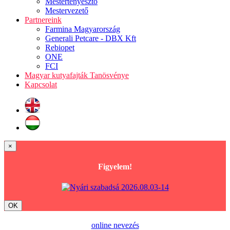
Mestertenyésztő
Mestervezető
Partnereink
Farmina Magyarország
Generali Petcare - DBX Kft
Rebiopet
ONE
FCI
Magyar kutyafajták Tanösvénye
Kapcsolat
×
Figyelem!
OK
online nevezés