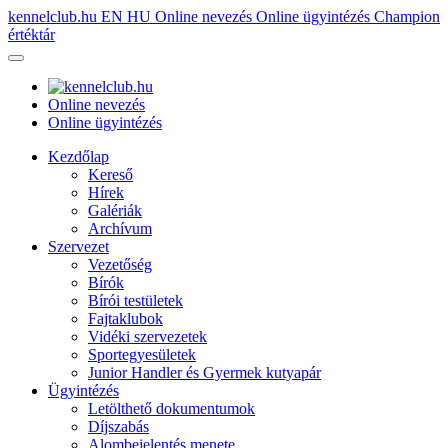
kennelclub.hu
EN
HU
Online nevezés
Online ügyintézés
Champion
értéktár
Online nevezés
Online ügyintézés
Kezdőlap
Kereső
Hírek
Galériák
Archívum
Szervezet
Vezetőség
Bírók
Bírói testületek
Fajtaklubok
Vidéki szervezetek
Sportegyesületek
Junior Handler és Gyermek kutyapár
Ügyintézés
Letölthető dokumentumok
Díjszabás
Alombejelentés menete