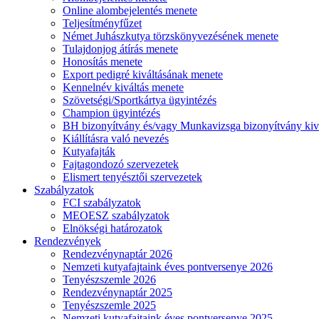
Online alombejelentés menete
Teljesítményfűzet
Német Juhászkutya törzskönyvezésének menete
Tulajdonjog átírás menete
Honosítás menete
Export pedigré kiváltásának menete
Kennelnév kiváltás menete
Szövetségi/Sportkártya ügyintézés
Champion ügyintézés
BH bizonyítvány és/vagy Munkavizsga bizonyítvány kiv
Kiállításra való nevezés
Kutyafajták
Fajtagondozó szervezetek
Elismert tenyésztői szervezetek
Szabályzatok
FCI szabályzatok
MEOESZ szabályzatok
Elnökségi határozatok
Rendezvények
Rendezvénynaptár 2026
Nemzeti kutyafajtaink éves pontversenye 2026
Tenyészszemle 2026
Rendezvénynaptár 2025
Tenyészszemle 2025
Nemzeti kutyafajtaink éves pontversenye 2025