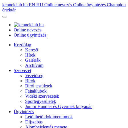
kennelclub.hu
EN
HU
Online nevezés
Online ügyintézés
Champion
értéktár
Online nevezés
Online ügyintézés
Kezdőlap
Kereső
Hírek
Galériák
Archívum
Szervezet
Vezetőség
Bírók
Bírói testületek
Fajtaklubok
Vidéki szervezetek
Sportegyesületek
Junior Handler és Gyermek kutyapár
Ügyintézés
Letölthető dokumentumok
Díjszabás
Alombejelentés menete