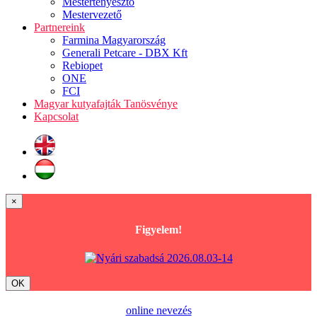
Mestertenyésztő
Mestervezető
Partnereink
Farmina Magyarország
Generali Petcare - DBX Kft
Rebiopet
ONE
FCI
Magyar kutyafajták Tanösvénye
Kapcsolat
×
Figyelem!
OK
online nevezés