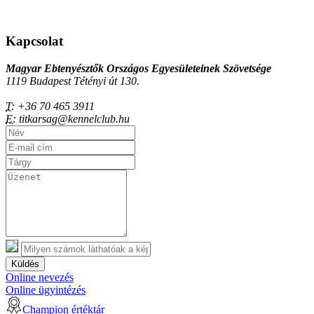
Kapcsolat
Magyar Ebtenyésztők Országos Egyesületeinek Szövetsége
1119 Budapest Tétényi út 130.
T:
+36 70 465 3911
E:
titkarsag@kennelclub.hu
Küldés
Online nevezés
Online ügyintézés
Champion értéktár