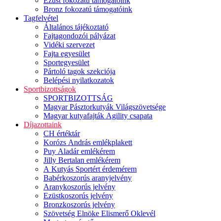
Ezüst fokozatú támogatóink
Bronz fokozatú támogatóink
Tagfelvétel
Általános tájékoztató
Fajtagondozói pályázat
Vidéki szervezet
Fajta egyesület
Sportegyesület
Pártoló tagok szekciója
Belépési nyilatkozatok
Sportbizottságok
SPORTBIZOTTSÁG
Magyar Pásztorkutyák Világszövetsége
Magyar kutyafajták Agility csapata
Díjazottaink
CH értéktár
Korózs András emlékplakett
Puy Aladár emlékérem
Jilly Bertalan emlékérem
A Kutyás Sportért érdemérem
Babérkoszorús aranyjelvény
Aranykoszorús jelvény
Ezüstkoszorús jelvény
Bronzkoszorús jelvény
Szövetség Elnöke Elismerő Oklevél