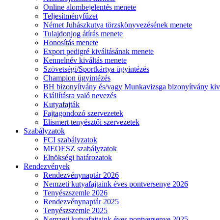
Online alombejelentés menete
Teljesítményfűzet
Német Juhászkutya törzskönyvezésének menete
Tulajdonjog átírás menete
Honosítás menete
Export pedigré kiváltásának menete
Kennelnév kiváltás menete
Szövetségi/Sportkártya ügyintézés
Champion ügyintézés
BH bizonyítvány és/vagy Munkavizsga bizonyítvány kiv
Kiállításra való nevezés
Kutyafajták
Fajtagondozó szervezetek
Elismert tenyésztői szervezetek
Szabályzatok
FCI szabályzatok
MEOESZ szabályzatok
Elnökségi határozatok
Rendezvények
Rendezvénynaptár 2026
Nemzeti kutyafajtaink éves pontversenye 2026
Tenyészszemle 2026
Rendezvénynaptár 2025
Tenyészszemle 2025
Nemzeti kutyafajtaink éves pontversenye 2025