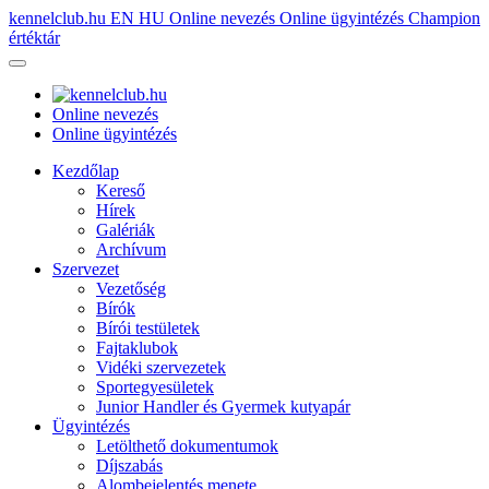
kennelclub.hu
EN
HU
Online nevezés
Online ügyintézés
Champion
értéktár
Online nevezés
Online ügyintézés
Kezdőlap
Kereső
Hírek
Galériák
Archívum
Szervezet
Vezetőség
Bírók
Bírói testületek
Fajtaklubok
Vidéki szervezetek
Sportegyesületek
Junior Handler és Gyermek kutyapár
Ügyintézés
Letölthető dokumentumok
Díjszabás
Alombejelentés menete