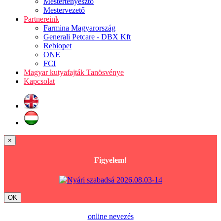
Mestertenyésztő
Mestervezető
Partnereink
Farmina Magyarország
Generali Petcare - DBX Kft
Rebiopet
ONE
FCI
Magyar kutyafajták Tanösvénye
Kapcsolat
×
Figyelem!
OK
online nevezés