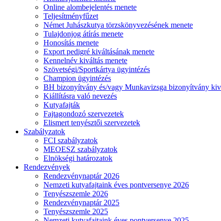
Online alombejelentés menete
Teljesítményfűzet
Német Juhászkutya törzskönyvezésének menete
Tulajdonjog átírás menete
Honosítás menete
Export pedigré kiváltásának menete
Kennelnév kiváltás menete
Szövetségi/Sportkártya ügyintézés
Champion ügyintézés
BH bizonyítvány és/vagy Munkavizsga bizonyítvány kiv
Kiállításra való nevezés
Kutyafajták
Fajtagondozó szervezetek
Elismert tenyésztői szervezetek
Szabályzatok
FCI szabályzatok
MEOESZ szabályzatok
Elnökségi határozatok
Rendezvények
Rendezvénynaptár 2026
Nemzeti kutyafajtaink éves pontversenye 2026
Tenyészszemle 2026
Rendezvénynaptár 2025
Tenyészszemle 2025
Nemzeti kutyafajtaink éves pontversenye 2025