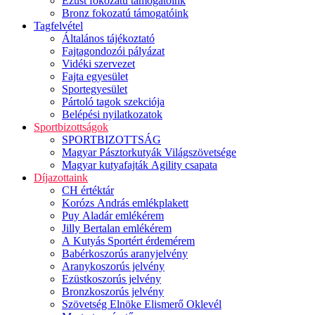
Ezüst fokozatú támogatóink
Bronz fokozatú támogatóink
Tagfelvétel
Általános tájékoztató
Fajtagondozói pályázat
Vidéki szervezet
Fajta egyesület
Sportegyesület
Pártoló tagok szekciója
Belépési nyilatkozatok
Sportbizottságok
SPORTBIZOTTSÁG
Magyar Pásztorkutyák Világszövetsége
Magyar kutyafajták Agility csapata
Díjazottaink
CH értéktár
Korózs András emlékplakett
Puy Aladár emlékérem
Jilly Bertalan emlékérem
A Kutyás Sportért érdemérem
Babérkoszorús aranyjelvény
Aranykoszorús jelvény
Ezüstkoszorús jelvény
Bronzkoszorús jelvény
Szövetség Elnöke Elismerő Oklevél