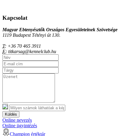
Kapcsolat
Magyar Ebtenyésztők Országos Egyesületeinek Szövetsége
1119 Budapest Tétényi út 130.
T:
+36 70 465 3911
E:
titkarsag@kennelclub.hu
Küldés
Online nevezés
Online ügyintézés
Champion értéktár