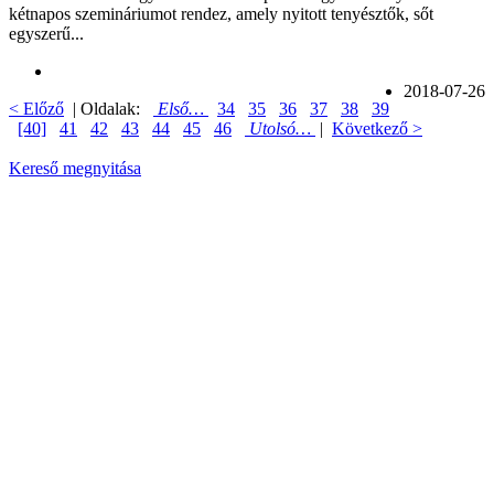
kétnapos szemináriumot rendez, amely nyitott tenyésztők, sőt
egyszerű...
2018-07-26
< Előző
| Oldalak:
Első…
34
35
36
37
38
39
[40]
41
42
43
44
45
46
Utolsó…
|
Következő >
Kereső megnyitása