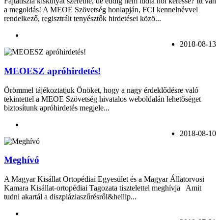
Fajtatiszta kiskutyát szeretne, de eddig nem tudta hol keresse? Itt van
a megoldás! A MEOE Szövetség honlapján, FCI kennelnévvel
rendelkező, regisztrált tenyésztők hirdetései közö...
2018-08-13
MEOESZ apróhirdetés!
Örömmel tájékoztatjuk Önöket, hogy a nagy érdeklődésre való
tekintettel a MEOE Szövetség hivatalos weboldalán lehetőséget
biztosítunk apróhirdetés megjele...
2018-08-10
Meghívó
A Magyar Kisállat Ortopédiai Egyesület és a Magyar Állatorvosi
Kamara Kisállat-ortopédiai Tagozata tisztelettel meghívja Amit
tudni akartál a diszpláziaszűrésről&hellip...