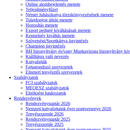
Online alombejelentés menete
Teljesítményfűzet
Német Juhászkutya törzskönyvezésének menete
Tulajdonjog átírás menete
Honosítás menete
Export pedigré kiváltásának menete
Kennelnév kiváltás menete
Szövetségi/Sportkártya ügyintézés
Champion ügyintézés
BH bizonyítvány és/vagy Munkavizsga bizonyítvány kiv
Kiállításra való nevezés
Kutyafajták
Fajtagondozó szervezetek
Elismert tenyésztői szervezetek
Szabályzatok
FCI szabályzatok
MEOESZ szabályzatok
Elnökségi határozatok
Rendezvények
Rendezvénynaptár 2026
Nemzeti kutyafajtaink éves pontversenye 2026
Tenyészszemle 2026
Rendezvénynaptár 2025
Tenyészszemle 2025
Nemzeti kutyafajtaink éves pontversenye 2025