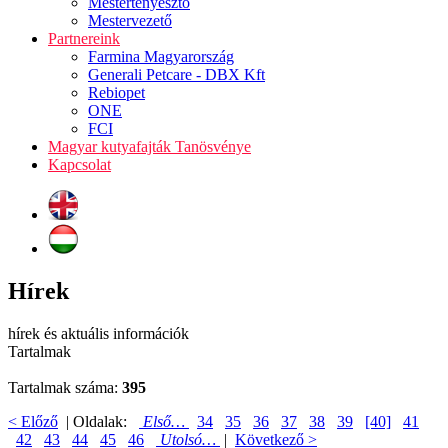
Mestertenyésztő
Mestervezető
Partnereink
Farmina Magyarország
Generali Petcare - DBX Kft
Rebiopet
ONE
FCI
Magyar kutyafajták Tanösvénye
Kapcsolat
Hírek
hírek és aktuális információk
Tartalmak
Tartalmak száma:
395
< Előző
| Oldalak:
Első…
34
35
36
37
38
39
[40]
41
42
43
44
45
46
Utolsó…
|
Következő >