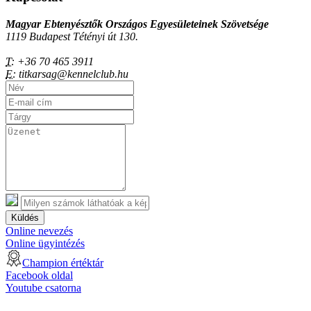
Magyar Ebtenyésztők Országos Egyesületeinek Szövetsége
1119 Budapest Tétényi út 130.
T:
+36 70 465 3911
E:
titkarsag@kennelclub.hu
Küldés
Online nevezés
Online ügyintézés
Champion értéktár
Facebook oldal
Youtube csatorna