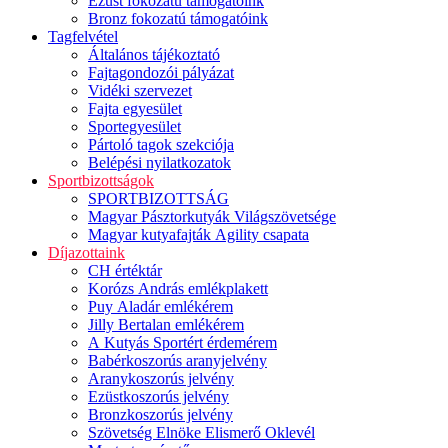
Ezüst fokozatú támogatóink
Bronz fokozatú támogatóink
Tagfelvétel
Általános tájékoztató
Fajtagondozói pályázat
Vidéki szervezet
Fajta egyesület
Sportegyesület
Pártoló tagok szekciója
Belépési nyilatkozatok
Sportbizottságok
SPORTBIZOTTSÁG
Magyar Pásztorkutyák Világszövetsége
Magyar kutyafajták Agility csapata
Díjazottaink
CH értéktár
Korózs András emlékplakett
Puy Aladár emlékérem
Jilly Bertalan emlékérem
A Kutyás Sportért érdemérem
Babérkoszorús aranyjelvény
Aranykoszorús jelvény
Ezüstkoszorús jelvény
Bronzkoszorús jelvény
Szövetség Elnöke Elismerő Oklevél