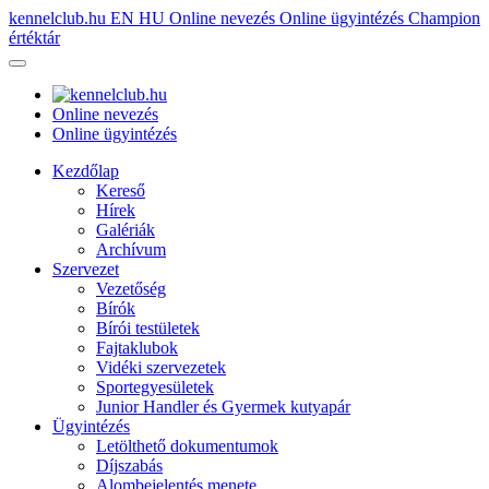
kennelclub.hu
EN
HU
Online nevezés
Online ügyintézés
Champion
értéktár
Online nevezés
Online ügyintézés
Kezdőlap
Kereső
Hírek
Galériák
Archívum
Szervezet
Vezetőség
Bírók
Bírói testületek
Fajtaklubok
Vidéki szervezetek
Sportegyesületek
Junior Handler és Gyermek kutyapár
Ügyintézés
Letölthető dokumentumok
Díjszabás
Alombejelentés menete