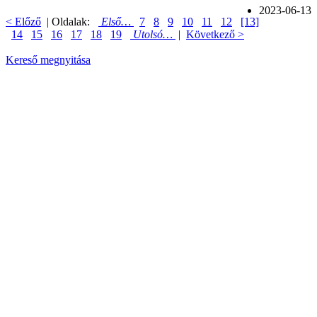
2023-06-13
< Előző
| Oldalak:
Első…
7
8
9
10
11
12
[13]
14
15
16
17
18
19
Utolsó…
|
Következő >
Kereső megnyitása