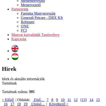
Mestertenyésztő
Mestervezető
Partnereink
Farmina Magyarország
Generali Petcare - DBX Kft
Rebiopet
ONE
FCI
Magyar kutyafajták Tanösvénye
Kapcsolat
Hírek
hírek és aktuális információk
Tartalmak
Tartalmak száma:
395
< Előző
| Oldalak:
Első…
7
8
9
10
11
12
[13]
14
15
16
17
18
19
Utolsó…
|
Következő >