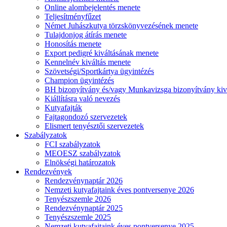
Online alombejelentés menete
Teljesítményfűzet
Német Juhászkutya törzskönyvezésének menete
Tulajdonjog átírás menete
Honosítás menete
Export pedigré kiváltásának menete
Kennelnév kiváltás menete
Szövetségi/Sportkártya ügyintézés
Champion ügyintézés
BH bizonyítvány és/vagy Munkavizsga bizonyítvány kiv
Kiállításra való nevezés
Kutyafajták
Fajtagondozó szervezetek
Elismert tenyésztői szervezetek
Szabályzatok
FCI szabályzatok
MEOESZ szabályzatok
Elnökségi határozatok
Rendezvények
Rendezvénynaptár 2026
Nemzeti kutyafajtaink éves pontversenye 2026
Tenyészszemle 2026
Rendezvénynaptár 2025
Tenyészszemle 2025
Nemzeti kutyafajtaink éves pontversenye 2025