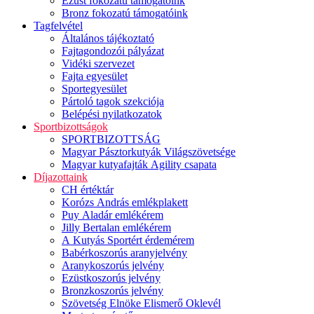
Ezüst fokozatú támogatóink
Bronz fokozatú támogatóink
Tagfelvétel
Általános tájékoztató
Fajtagondozói pályázat
Vidéki szervezet
Fajta egyesület
Sportegyesület
Pártoló tagok szekciója
Belépési nyilatkozatok
Sportbizottságok
SPORTBIZOTTSÁG
Magyar Pásztorkutyák Világszövetsége
Magyar kutyafajták Agility csapata
Díjazottaink
CH értéktár
Korózs András emlékplakett
Puy Aladár emlékérem
Jilly Bertalan emlékérem
A Kutyás Sportért érdemérem
Babérkoszorús aranyjelvény
Aranykoszorús jelvény
Ezüstkoszorús jelvény
Bronzkoszorús jelvény
Szövetség Elnöke Elismerő Oklevél