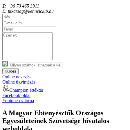
T:
+36 70 465 3911
E:
titkarsag@kennelclub.hu
Küldés
Online nevezés
Online ügyintézés
Champion értéktár
Facebook oldal
Youtube csatorna
A Magyar Ebtenyésztők Országos
Egyesületeinek Szövetsége hivatalos
weboldala