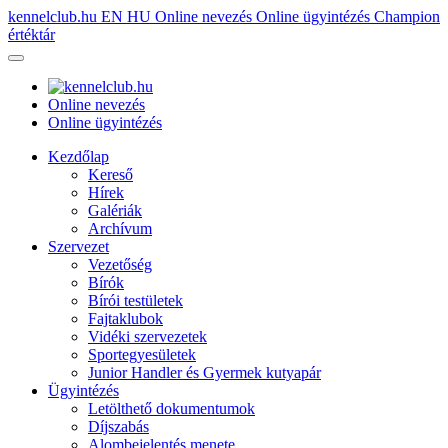
kennelclub.hu
EN
HU
Online nevezés
Online ügyintézés
Champion
értéktár
Online nevezés
Online ügyintézés
Kezdőlap
Kereső
Hírek
Galériák
Archívum
Szervezet
Vezetőség
Bírók
Bírói testületek
Fajtaklubok
Vidéki szervezetek
Sportegyesületek
Junior Handler és Gyermek kutyapár
Ügyintézés
Letölthető dokumentumok
Díjszabás
Alombejelentés menete