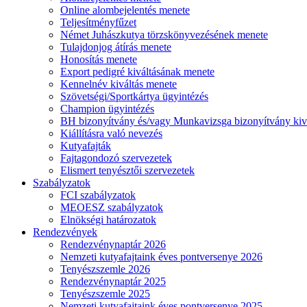
Online alombejelentés menete
Teljesítményfűzet
Német Juhászkutya törzskönyvezésének menete
Tulajdonjog átírás menete
Honosítás menete
Export pedigré kiváltásának menete
Kennelnév kiváltás menete
Szövetségi/Sportkártya ügyintézés
Champion ügyintézés
BH bizonyítvány és/vagy Munkavizsga bizonyítvány kiv
Kiállításra való nevezés
Kutyafajták
Fajtagondozó szervezetek
Elismert tenyésztői szervezetek
Szabályzatok
FCI szabályzatok
MEOESZ szabályzatok
Elnökségi határozatok
Rendezvények
Rendezvénynaptár 2026
Nemzeti kutyafajtaink éves pontversenye 2026
Tenyészszemle 2026
Rendezvénynaptár 2025
Tenyészszemle 2025
Nemzeti kutyafajtaink éves pontversenye 2025