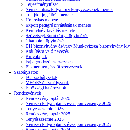
Teljesítményfűzet
Német Juhászkutya törzskönyvezésének menete
Tulajdonjog átírás menete
Honosítás menete
Export pedigré kiváltásának menete
Kennelnév kiváltás menete
Szövetségi/Sportkártya ügyintézés
Champion ügyintézés
BH bizonyítvány és/vagy Munkavizsga bizonyítvány kiv
Kiállításra való nevezés
Kutyafajták
Fajtagondozó szervezetek
Elismert tenyésztői szervezetek
Szabályzatok
FCI szabályzatok
MEOESZ szabályzatok
Elnökségi határozatok
Rendezvények
Rendezvénynaptár 2026
Nemzeti kutyafajtaink éves pontversenye 2026
Tenyészszemle 2026
Rendezvénynaptár 2025
Tenyészszemle 2025
Nemzeti kutyafajtaink éves pontversenye 2025
Rendezvénynaptár 2024