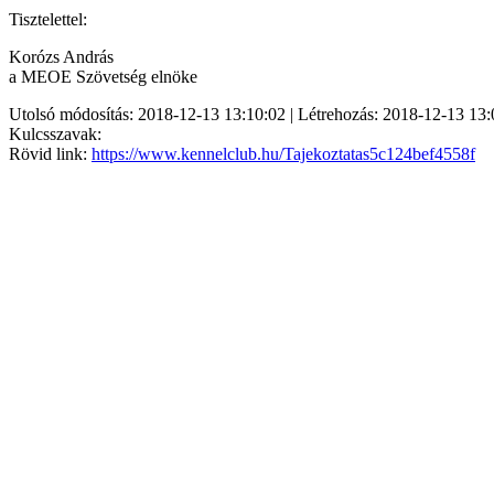
Tisztelettel:
Korózs András
a MEOE Szövetség elnöke
Utolsó módosítás: 2018-12-13 13:10:02 | Létrehozás: 2018-12-13 13:
Kulcsszavak:
Rövid link:
https://www.kennelclub.hu/Tajekoztatas5c124bef4558f