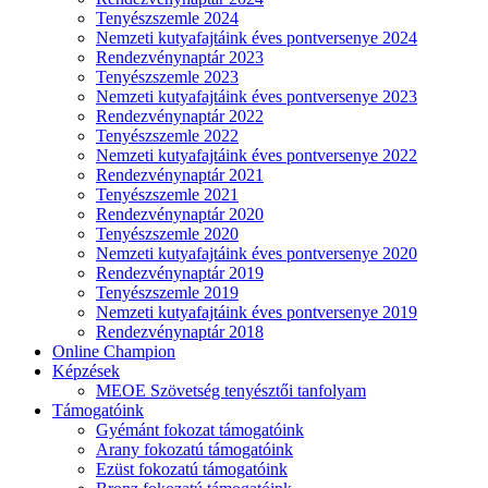
Tenyészszemle 2024
Nemzeti kutyafajtáink éves pontversenye 2024
Rendezvénynaptár 2023
Tenyészszemle 2023
Nemzeti kutyafajtáink éves pontversenye 2023
Rendezvénynaptár 2022
Tenyészszemle 2022
Nemzeti kutyafajtáink éves pontversenye 2022
Rendezvénynaptár 2021
Tenyészszemle 2021
Rendezvénynaptár 2020
Tenyészszemle 2020
Nemzeti kutyafajtáink éves pontversenye 2020
Rendezvénynaptár 2019
Tenyészszemle 2019
Nemzeti kutyafajtáink éves pontversenye 2019
Rendezvénynaptár 2018
Online Champion
Képzések
MEOE Szövetség tenyésztői tanfolyam
Támogatóink
Gyémánt fokozat támogatóink
Arany fokozatú támogatóink
Ezüst fokozatú támogatóink