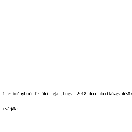
ljesítménybírói Testület tagjait, hogy a 2018. decemberi közgyűlésükö
ait várják: