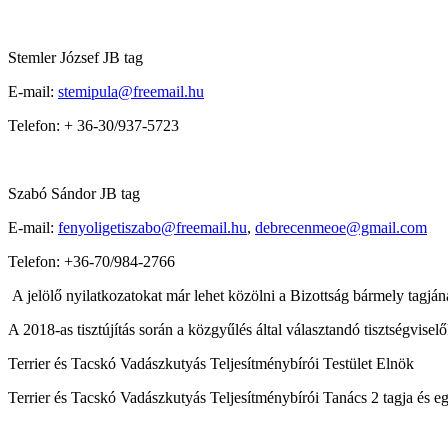
Stemler József JB tag
E-mail:
stemipula@freemail.hu
Telefon: + 36-30/937-5723
Szabó Sándor JB tag
E-mail:
fenyoligetiszabo@freemail.hu
,
debrecenmeoe@gmail.com
Telefon: +36-70/984-2766
A jelölő nyilatkozatokat már lehet közölni a Bizottság bármely tagján
A 2018-as tisztújítás során a közgyűlés által választandó tisztségvise
Terrier és Tacskó Vadászkutyás Teljesítménybírói Testület Elnök
Terrier és Tacskó Vadászkutyás Teljesítménybírói Tanács 2 tagja és eg