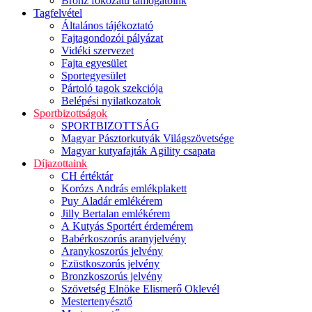
Bronz fokozatú támogatóink
Tagfelvétel
Általános tájékoztató
Fajtagondozói pályázat
Vidéki szervezet
Fajta egyesület
Sportegyesület
Pártoló tagok szekciója
Belépési nyilatkozatok
Sportbizottságok
SPORTBIZOTTSÁG
Magyar Pásztorkutyák Világszövetsége
Magyar kutyafajták Agility csapata
Díjazottaink
CH értéktár
Korózs András emlékplakett
Puy Aladár emlékérem
Jilly Bertalan emlékérem
A Kutyás Sportért érdemérem
Babérkoszorús aranyjelvény
Aranykoszorús jelvény
Ezüstkoszorús jelvény
Bronzkoszorús jelvény
Szövetség Elnöke Elismerő Oklevél
Mestertenyésztő