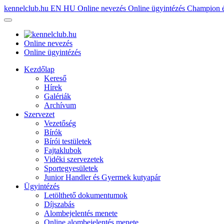
kennelclub.hu
EN
HU
Online nevezés
Online ügyintézés
Champion é
Online nevezés
Online ügyintézés
Kezdőlap
Kereső
Hírek
Galériák
Archívum
Szervezet
Vezetőség
Bírók
Bírói testületek
Fajtaklubok
Vidéki szervezetek
Sportegyesületek
Junior Handler és Gyermek kutyapár
Ügyintézés
Letölthető dokumentumok
Díjszabás
Alombejelentés menete
Online alombejelentés menete