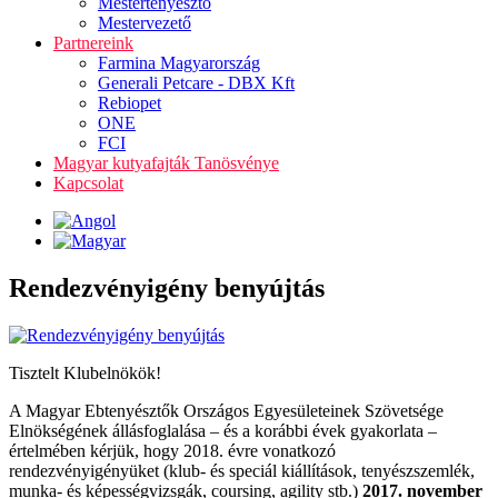
Mestertenyésztő
Mestervezető
Partnereink
Farmina Magyarország
Generali Petcare - DBX Kft
Rebiopet
ONE
FCI
Magyar kutyafajták Tanösvénye
Kapcsolat
Rendezvényigény benyújtás
Tisztelt Klubelnökök!
A Magyar Ebtenyésztők Országos Egyesületeinek Szövetsége
Elnökségének állásfoglalása – és a korábbi évek gyakorlata –
értelmében kérjük, hogy 2018. évre vonatkozó
rendezvényigényüket (klub- és speciál kiállítások, tenyészszemlék,
munka- és képességvizsgák, coursing, agility stb.)
2017. november