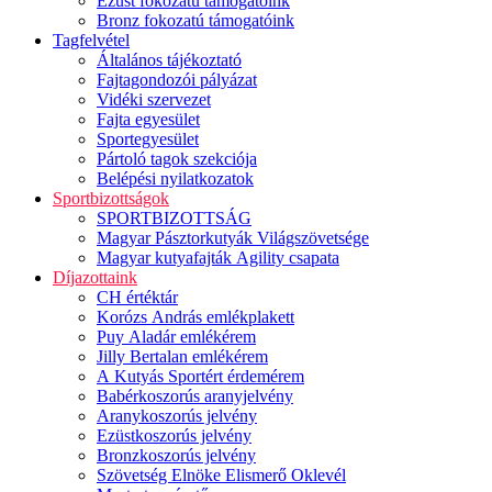
Ezüst fokozatú támogatóink
Bronz fokozatú támogatóink
Tagfelvétel
Általános tájékoztató
Fajtagondozói pályázat
Vidéki szervezet
Fajta egyesület
Sportegyesület
Pártoló tagok szekciója
Belépési nyilatkozatok
Sportbizottságok
SPORTBIZOTTSÁG
Magyar Pásztorkutyák Világszövetsége
Magyar kutyafajták Agility csapata
Díjazottaink
CH értéktár
Korózs András emlékplakett
Puy Aladár emlékérem
Jilly Bertalan emlékérem
A Kutyás Sportért érdemérem
Babérkoszorús aranyjelvény
Aranykoszorús jelvény
Ezüstkoszorús jelvény
Bronzkoszorús jelvény
Szövetség Elnöke Elismerő Oklevél