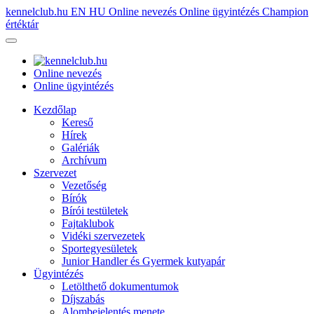
kennelclub.hu
EN
HU
Online nevezés
Online ügyintézés
Champion
értéktár
Online nevezés
Online ügyintézés
Kezdőlap
Kereső
Hírek
Galériák
Archívum
Szervezet
Vezetőség
Bírók
Bírói testületek
Fajtaklubok
Vidéki szervezetek
Sportegyesületek
Junior Handler és Gyermek kutyapár
Ügyintézés
Letölthető dokumentumok
Díjszabás
Alombejelentés menete