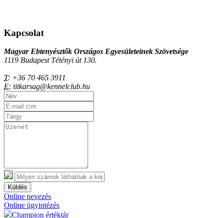
Kapcsolat
Magyar Ebtenyésztők Országos Egyesületeinek Szövetsége
1119 Budapest Tétényi út 130.
T:
+36 70 465 3911
E:
titkarsag@kennelclub.hu
Küldés
Online nevezés
Online ügyintézés
Champion értéktár