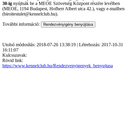
30-ig
nyújtsák be a MEOE Szövetség Központ részére levélben
(MEOE, 1194 Budapest, Hofherr Albert utca 42.), vagy e-mailben
(biroitestulet@kennelclub.hu).
További információ:
Utolsó módosítás: 2018-07-26 13:38:19 | Létrehozás: 2017-10-31
16:11:07
Kulcsszavak:
Rövid link:
https://www.kennelclub.hu/Rendezvenyigenyek_benyujtasa