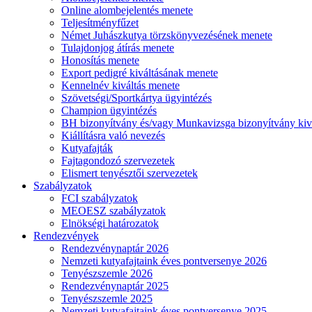
Online alombejelentés menete
Teljesítményfűzet
Német Juhászkutya törzskönyvezésének menete
Tulajdonjog átírás menete
Honosítás menete
Export pedigré kiváltásának menete
Kennelnév kiváltás menete
Szövetségi/Sportkártya ügyintézés
Champion ügyintézés
BH bizonyítvány és/vagy Munkavizsga bizonyítvány kiv
Kiállításra való nevezés
Kutyafajták
Fajtagondozó szervezetek
Elismert tenyésztői szervezetek
Szabályzatok
FCI szabályzatok
MEOESZ szabályzatok
Elnökségi határozatok
Rendezvények
Rendezvénynaptár 2026
Nemzeti kutyafajtaink éves pontversenye 2026
Tenyészszemle 2026
Rendezvénynaptár 2025
Tenyészszemle 2025
Nemzeti kutyafajtaink éves pontversenye 2025