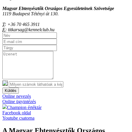
Magyar Ebtenyésztők Országos Egyesületeinek Szövetsége
1119 Budapest Tétényi út 130.
T:
+36 70 465 3911
E:
titkarsag@kennelclub.hu
Küldés
Online nevezés
Online ügyintézés
Champion értéktár
Facebook oldal
Youtube csatorna
A Magyar Ebtenyésztők Országos