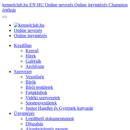
kennelclub.hu
EN
HU
Online nevezés
Online ügyintézés
Champion
értéktár
Online nevezés
Online ügyintézés
Kezdőlap
Kereső
Hírek
Galériák
Archívum
Szervezet
Vezetőség
Bírók
Bírói testületek
Fajtaklubok
Vidéki szervezetek
Sportegyesületek
Junior Handler és Gyermek kutyapár
Ügyintézés
Letölthető dokumentumok
Díjszabás
Alombejelentés menete