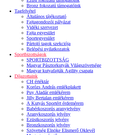
Ezüst fokozatú támogatóink
Bronz fokozatú támogatóink
Tagfelvétel
Általános tájékoztató
Fajtagondozói pályázat
Vidéki szervezet
Fajta egyesület
Sportegyesület
Pártoló tagok szekciója
Belépési nyilatkozatok
Sportbizottságok
SPORTBIZOTTSÁG
Magyar Pásztorkutyák Világszövetsége
Magyar kutyafajták Agility csapata
Díjazottaink
CH értéktár
Korózs András emlékplakett
Puy Aladár emlékérem
Jilly Bertalan emlékérem
A Kutyás Sportért érdemérem
Babérkoszorús aranyjelvény
Aranykoszorús jelvény
Ezüstkoszorús jelvény
Bronzkoszorús jelvény
Szövetség Elnöke Elismerő Oklevél