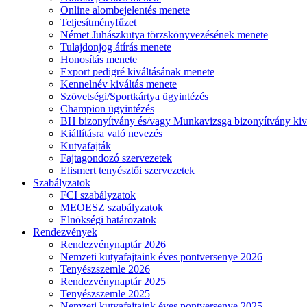
Online alombejelentés menete
Teljesítményfűzet
Német Juhászkutya törzskönyvezésének menete
Tulajdonjog átírás menete
Honosítás menete
Export pedigré kiváltásának menete
Kennelnév kiváltás menete
Szövetségi/Sportkártya ügyintézés
Champion ügyintézés
BH bizonyítvány és/vagy Munkavizsga bizonyítvány kiv
Kiállításra való nevezés
Kutyafajták
Fajtagondozó szervezetek
Elismert tenyésztői szervezetek
Szabályzatok
FCI szabályzatok
MEOESZ szabályzatok
Elnökségi határozatok
Rendezvények
Rendezvénynaptár 2026
Nemzeti kutyafajtaink éves pontversenye 2026
Tenyészszemle 2026
Rendezvénynaptár 2025
Tenyészszemle 2025
Nemzeti kutyafajtaink éves pontversenye 2025