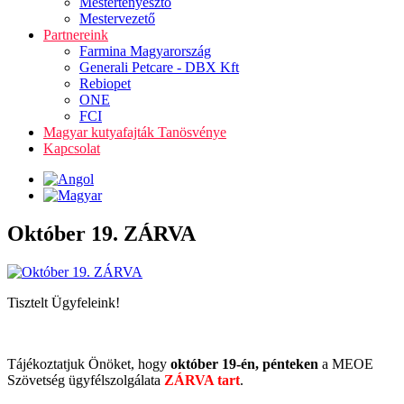
Mestertenyésztő
Mestervezető
Partnereink
Farmina Magyarország
Generali Petcare - DBX Kft
Rebiopet
ONE
FCI
Magyar kutyafajták Tanösvénye
Kapcsolat
Október 19. ZÁRVA
Tisztelt Ügyfeleink!
Tájékoztatjuk Önöket, hogy
október 19-én, pénteken
a MEOE
Szövetség ügyfélszolgálata
ZÁRVA tart
.