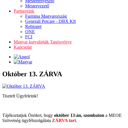
Mestertenyésztő
Mestervezető
Partnereink
Farmina Magyarország
Generali Petcare - DBX Kft
Rebiopet
ONE
FCI
Magyar kutyafajták Tanösvénye
Kapcsolat
Október 13. ZÁRVA
Tisztelt Ügyfeleink!
Tájékoztatjuk Önöket, hogy
október 13-án, szombaton
a MEOE
Szövetség ügyfélszolgálata
ZÁRVA tart
.