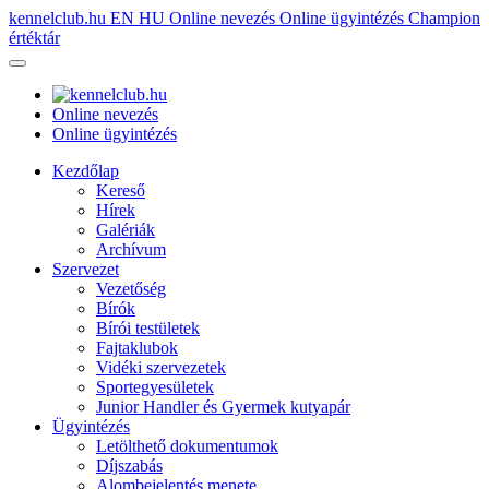
kennelclub.hu
EN
HU
Online nevezés
Online ügyintézés
Champion
értéktár
Online nevezés
Online ügyintézés
Kezdőlap
Kereső
Hírek
Galériák
Archívum
Szervezet
Vezetőség
Bírók
Bírói testületek
Fajtaklubok
Vidéki szervezetek
Sportegyesületek
Junior Handler és Gyermek kutyapár
Ügyintézés
Letölthető dokumentumok
Díjszabás
Alombejelentés menete