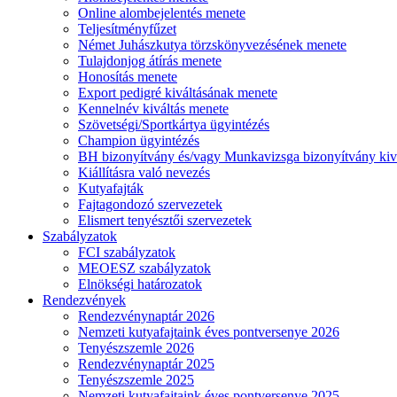
Online alombejelentés menete
Teljesítményfűzet
Német Juhászkutya törzskönyvezésének menete
Tulajdonjog átírás menete
Honosítás menete
Export pedigré kiváltásának menete
Kennelnév kiváltás menete
Szövetségi/Sportkártya ügyintézés
Champion ügyintézés
BH bizonyítvány és/vagy Munkavizsga bizonyítvány kiv
Kiállításra való nevezés
Kutyafajták
Fajtagondozó szervezetek
Elismert tenyésztői szervezetek
Szabályzatok
FCI szabályzatok
MEOESZ szabályzatok
Elnökségi határozatok
Rendezvények
Rendezvénynaptár 2026
Nemzeti kutyafajtaink éves pontversenye 2026
Tenyészszemle 2026
Rendezvénynaptár 2025
Tenyészszemle 2025
Nemzeti kutyafajtaink éves pontversenye 2025