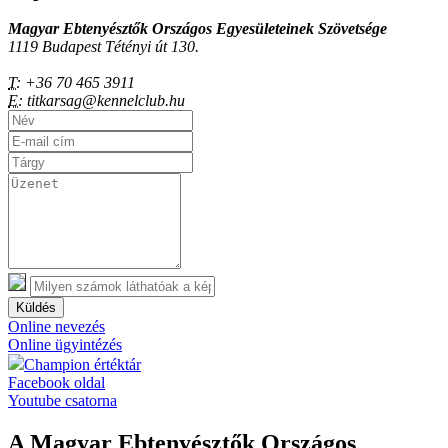
Magyar Ebtenyésztők Országos Egyesületeinek Szövetsége
1119 Budapest Tétényi út 130.
T:
+36 70 465 3911
E:
titkarsag@kennelclub.hu
Küldés
Online nevezés
Online ügyintézés
Champion értéktár
Facebook oldal
Youtube csatorna
A Magyar Ebtenyésztők Országos