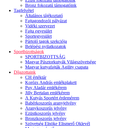
Ezüst fokozatú támogatóink
Bronz fokozatú támogatóink
Tagfelvétel
Általános tájékoztató
Fajtagondozói pályázat
Vidéki szervezet
Fajta egyesület
Sportegyesület
Pártoló tagok szekciója
Belépési nyilatkozatok
Sportbizottságok
SPORTBIZOTTSÁG
Magyar Pásztorkutyák Világszövetsége
Magyar kutyafajták Agility csapata
Díjazottaink
CH értéktár
Korózs András emlékplakett
Puy Aladár emlékérem
Jilly Bertalan emlékérem
A Kutyás Sportért érdemérem
Babérkoszorús aranyjelvény
Aranykoszorús jelvény
Ezüstkoszorús jelvény
Bronzkoszorús jelvény
Szövetség Elnöke Elismerő Oklevél