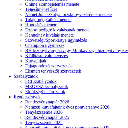
Online alombejelentés menete
Teljesítményfűzet
Német Juhászkutya törzskönyvezésének menete
Tulajdonjog átírás menete
Honosítás menete
Export pedigré kiváltásának menete
Kennelnév kiváltás menete
Szövetségi/Sportkártya ügyintézés
Champion ügyintézés
BH bizonyítvány és/vagy Munkavizsga bizonyítvány kiv
Kiállításra való nevezés
Kutyafajták
Fajtagondozó szervezetek
Elismert tenyésztői szervezetek
Szabályzatok
FCI szabályzatok
MEOESZ szabályzatok
Elnökségi határozatok
Rendezvények
Rendezvénynaptár 2026
Nemzeti kutyafajtaink éves pontversenye 2026
Tenyészszemle 2026
Rendezvénynaptár 2025
Tenyészszemle 2025
Nemzeti kutyafajtaink éves pontversenye 2025