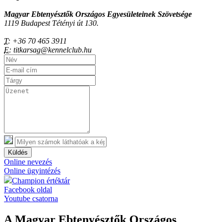
Magyar Ebtenyésztők Országos Egyesületeinek Szövetsége
1119 Budapest Tétényi út 130.
T:
+36 70 465 3911
E:
titkarsag@kennelclub.hu
Küldés
Online nevezés
Online ügyintézés
Champion értéktár
Facebook oldal
Youtube csatorna
A Magyar Ebtenyésztők Országos