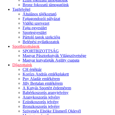
Ezüst fokozatú támogatóink
Bronz fokozatú támogatóink
Tagfelvétel
Általános tájékoztató
Fajtagondozói pályázat
Vidéki szervezet
Fajta egyesület
Sportegyesület
Pártoló tagok szekciója
Belépési nyilatkozatok
Sportbizottságok
SPORTBIZOTTSÁG
Magyar Pásztorkutyák Világszövetsége
Magyar kutyafajták Agility csapata
Díjazottaink
CH értéktár
Korózs András emlékplakett
Puy Aladár emlékérem
Jilly Bertalan emlékérem
A Kutyás Sportért érdemérem
Babérkoszorús aranyjelvény
Aranykoszorús jelvény
Ezüstkoszorús jelvény
Bronzkoszorús jelvény
Szövetség Elnöke Elismerő Oklevél