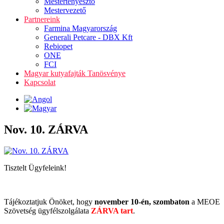
Mestertenyésztő
Mestervezető
Partnereink
Farmina Magyarország
Generali Petcare - DBX Kft
Rebiopet
ONE
FCI
Magyar kutyafajták Tanösvénye
Kapcsolat
Nov. 10. ZÁRVA
Tisztelt Ügyfeleink!
Tájékoztatjuk Önöket, hogy
november 10-én, szombaton
a MEOE
Szövetség ügyfélszolgálata
ZÁRVA tart
.