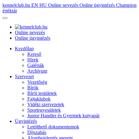
kennelclub.hu
EN
HU
Online nevezés
Online ügyintézés
Champion
értéktár
Online nevezés
Online ügyintézés
Kezdőlap
Kereső
Hírek
Galériák
Archívum
Szervezet
Vezetőség
Bírók
Bírói testületek
Fajtaklubok
Vidéki szervezetek
Sportegyesületek
Junior Handler és Gyermek kutyapár
Ügyintézés
Letölthető dokumentumok
Díjszabás
Alombejelentés menete