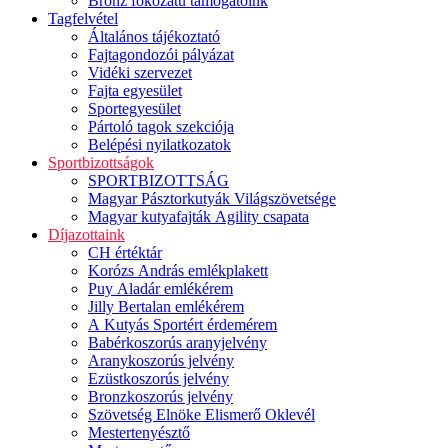
Bronz fokozatú támogatóink
Tagfelvétel
Általános tájékoztató
Fajtagondozói pályázat
Vidéki szervezet
Fajta egyesület
Sportegyesület
Pártoló tagok szekciója
Belépési nyilatkozatok
Sportbizottságok
SPORTBIZOTTSÁG
Magyar Pásztorkutyák Világszövetsége
Magyar kutyafajták Agility csapata
Díjazottaink
CH értéktár
Korózs András emlékplakett
Puy Aladár emlékérem
Jilly Bertalan emlékérem
A Kutyás Sportért érdemérem
Babérkoszorús aranyjelvény
Aranykoszorús jelvény
Ezüstkoszorús jelvény
Bronzkoszorús jelvény
Szövetség Elnöke Elismerő Oklevél
Mestertenyésztő