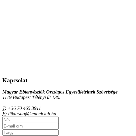
Kapcsolat
Magyar Ebtenyésztők Országos Egyesületeinek Szövetsége
1119 Budapest Tétényi út 130.
T:
+36 70 465 3911
E:
titkarsag@kennelclub.hu