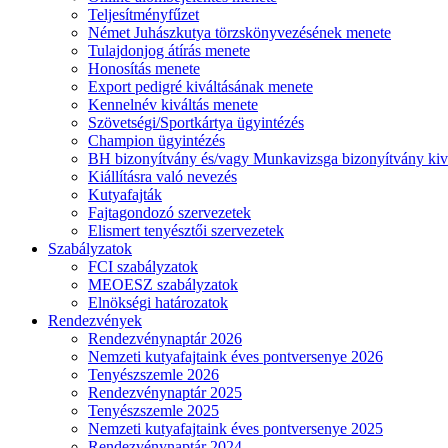
Teljesítményfűzet
Német Juhászkutya törzskönyvezésének menete
Tulajdonjog átírás menete
Honosítás menete
Export pedigré kiváltásának menete
Kennelnév kiváltás menete
Szövetségi/Sportkártya ügyintézés
Champion ügyintézés
BH bizonyítvány és/vagy Munkavizsga bizonyítvány kiv
Kiállításra való nevezés
Kutyafajták
Fajtagondozó szervezetek
Elismert tenyésztői szervezetek
Szabályzatok
FCI szabályzatok
MEOESZ szabályzatok
Elnökségi határozatok
Rendezvények
Rendezvénynaptár 2026
Nemzeti kutyafajtaink éves pontversenye 2026
Tenyészszemle 2026
Rendezvénynaptár 2025
Tenyészszemle 2025
Nemzeti kutyafajtaink éves pontversenye 2025
Rendezvénynaptár 2024