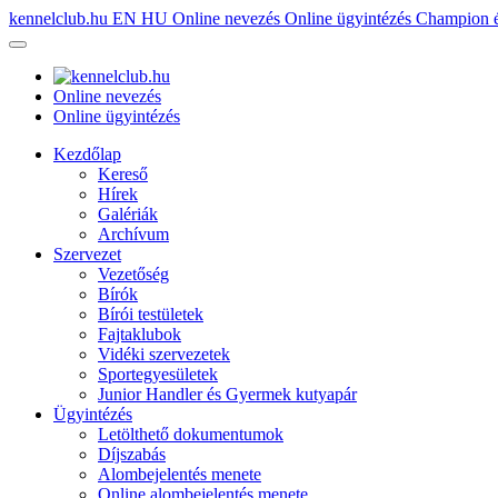
kennelclub.hu
EN
HU
Online nevezés
Online ügyintézés
Champion é
Online nevezés
Online ügyintézés
Kezdőlap
Kereső
Hírek
Galériák
Archívum
Szervezet
Vezetőség
Bírók
Bírói testületek
Fajtaklubok
Vidéki szervezetek
Sportegyesületek
Junior Handler és Gyermek kutyapár
Ügyintézés
Letölthető dokumentumok
Díjszabás
Alombejelentés menete
Online alombejelentés menete