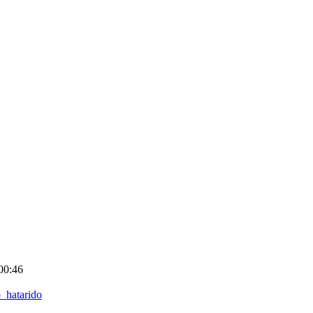
00:46
_hatarido