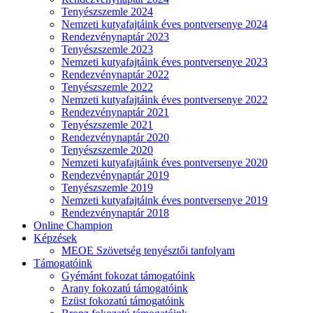
Tenyészszemle 2024
Nemzeti kutyafajtáink éves pontversenye 2024
Rendezvénynaptár 2023
Tenyészszemle 2023
Nemzeti kutyafajtáink éves pontversenye 2023
Rendezvénynaptár 2022
Tenyészszemle 2022
Nemzeti kutyafajtáink éves pontversenye 2022
Rendezvénynaptár 2021
Tenyészszemle 2021
Rendezvénynaptár 2020
Tenyészszemle 2020
Nemzeti kutyafajtáink éves pontversenye 2020
Rendezvénynaptár 2019
Tenyészszemle 2019
Nemzeti kutyafajtáink éves pontversenye 2019
Rendezvénynaptár 2018
Online Champion
Képzések
MEOE Szövetség tenyésztői tanfolyam
Támogatóink
Gyémánt fokozat támogatóink
Arany fokozatú támogatóink
Ezüst fokozatú támogatóink