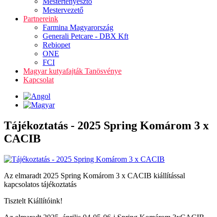
Mestertenyésztő
Mestervezető
Partnereink
Farmina Magyarország
Generali Petcare - DBX Kft
Rebiopet
ONE
FCI
Magyar kutyafajták Tanösvénye
Kapcsolat
Tájékoztatás - 2025 Spring Komárom 3 x
CACIB
Az elmaradt 2025 Spring Komárom 3 x CACIB kiállítással
kapcsolatos tájékoztatás
Tisztelt Kiállítóink!