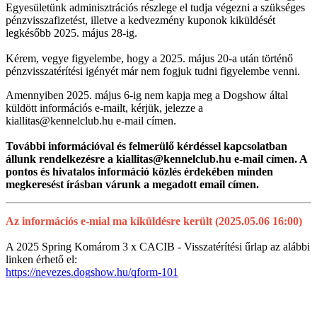
Egyesületünk adminisztrációs részlege el tudja végezni a szükséges
pénzvisszafizetést, illetve a kedvezmény kuponok kiküldését
legkésőbb 2025. május 28-ig.
Kérem, vegye figyelembe, hogy a 2025. május 20-a után történő
pénzvisszatérítési igényét már nem fogjuk tudni figyelembe venni.
Amennyiben 2025. május 6-ig nem kapja meg a Dogshow által
küldött információs e-mailt, kérjük, jelezze a
kiallitas@kennelclub.hu e-mail címen.
További információval és felmerülő kérdéssel kapcsolatban
állunk rendelkezésre a kiallitas@kennelclub.hu e-mail címen. A
pontos és hivatalos információ közlés érdekében minden
megkeresést írásban várunk a megadott email címen.
Az információs e-mial ma kiküldésre került (2025.05.06 16:00)
A 2025 Spring Komárom 3 x CACIB - Visszatérítési űrlap az alábbi
linken érhető el:
https://nevezes.dogshow.hu/qform-101