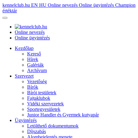
kennelclub.hu
EN
HU
Online nevezés
Online ügyintézés
Champion
értéktár
Online nevezés
Online ügyintézés
Kezdőlap
Kereső
Hírek
Galériák
Archívum
Szervezet
Vezetőség
Bírók
Bírói testületek
Fajtaklubok
Vidéki szervezetek
Sportegyesületek
Junior Handler és Gyermek kutyapár
Ügyintézés
Letölthető dokumentumok
Díjszabás
Alombejelentés menete