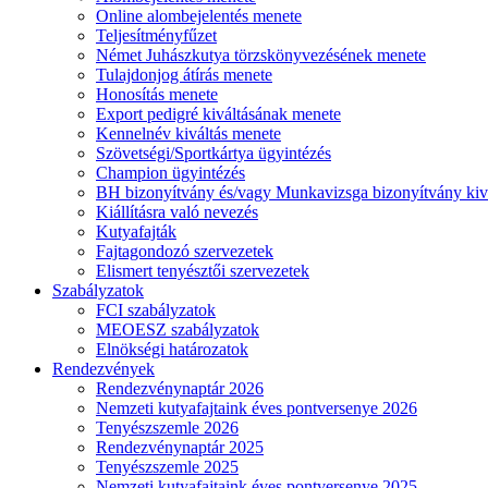
Online alombejelentés menete
Teljesítményfűzet
Német Juhászkutya törzskönyvezésének menete
Tulajdonjog átírás menete
Honosítás menete
Export pedigré kiváltásának menete
Kennelnév kiváltás menete
Szövetségi/Sportkártya ügyintézés
Champion ügyintézés
BH bizonyítvány és/vagy Munkavizsga bizonyítvány kiv
Kiállításra való nevezés
Kutyafajták
Fajtagondozó szervezetek
Elismert tenyésztői szervezetek
Szabályzatok
FCI szabályzatok
MEOESZ szabályzatok
Elnökségi határozatok
Rendezvények
Rendezvénynaptár 2026
Nemzeti kutyafajtaink éves pontversenye 2026
Tenyészszemle 2026
Rendezvénynaptár 2025
Tenyészszemle 2025
Nemzeti kutyafajtaink éves pontversenye 2025