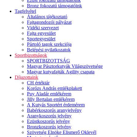
Ezüst fokozatú támogatóink
Bronz fokozatú támogatóink
Tagfelvétel
Általános tájékoztató
Fajtagondozói pályázat
Vidéki szervezet
Fajta egyesület
Sportegyesület
Pártoló tagok szekciója
Belépési nyilatkozatok
Sportbizottságok
SPORTBIZOTTSÁG
Magyar Pásztorkutyák Világszövetsége
Magyar kutyafajták Agility csapata
Díjazottaink
CH értéktár
Korózs András emlékplakett
Puy Aladár emlékérem
Jilly Bertalan emlékérem
A Kutyás Sportért érdemérem
Babérkoszorús aranyjelvény
Aranykoszorús jelvény
Ezüstkoszorús jelvény
Bronzkoszorús jelvény
Szövetség Elnöke Elismerő Oklevél