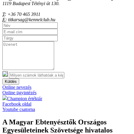
1119 Budapest Tétényi út 130.
T:
+36 70 465 3911
E:
titkarsag@kennelclub.hu
Küldés
Online nevezés
Online ügyintézés
Champion értéktár
Facebook oldal
Youtube csatorna
A Magyar Ebtenyésztők Országos
Egyesületeinek Szövetsége hivatalos