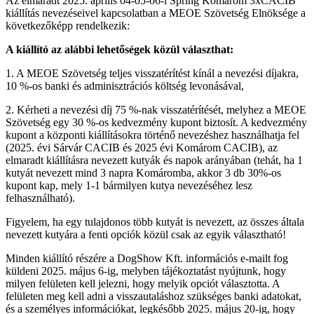
Az elmaradt 2025. április 04-05-06-i Spring Komárom 3xCACIB
kiállítás nevezéseivel kapcsolatban a MEOE Szövetség Elnöksége a
következőképp rendelkezik:
A kiállító az alábbi lehetőségek közül választhat:
1. A MEOE Szövetség teljes visszatérítést kínál a nevezési díjakra,
10 %-os banki és adminisztrációs költség levonásával,
2. Kérheti a nevezési díj 75 %-nak visszatérítését, melyhez a MEOE
Szövetség egy 30 %-os kedvezmény kupont biztosít. A kedvezmény
kupont a központi kiállításokra történő nevezéshez használhatja fel
(2025. évi Sárvár CACIB és 2025 évi Komárom CACIB), az
elmaradt kiállításra nevezett kutyák és napok arányában (tehát, ha 1
kutyát nevezett mind 3 napra Komáromba, akkor 3 db 30%-os
kupont kap, mely 1-1 bármilyen kutya nevezéséhez lesz
felhasználható).
Figyelem, ha egy tulajdonos több kutyát is nevezett, az összes általa
nevezett kutyára a fenti opciók közül csak az egyik választható!
Minden kiállító részére a DogShow Kft. információs e-mailt fog
küldeni 2025. május 6-ig, melyben tájékoztatást nyújtunk, hogy
milyen felületen kell jelezni, hogy melyik opciót választotta. A
felületen meg kell adni a visszautaláshoz szükséges banki adatokat,
és a személyes információkat, legkésőbb 2025. május 20-ig, hogy