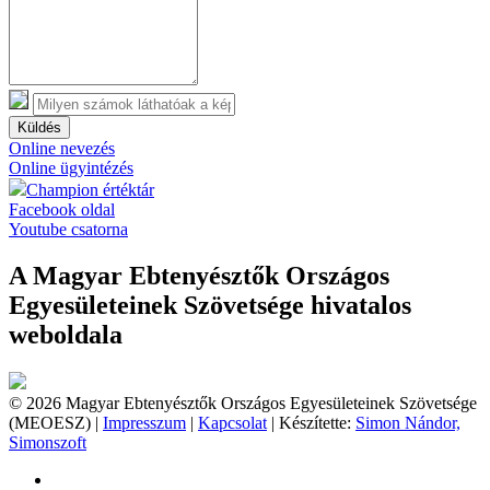
Küldés
Online nevezés
Online ügyintézés
Champion értéktár
Facebook oldal
Youtube csatorna
A Magyar Ebtenyésztők Országos
Egyesületeinek Szövetsége hivatalos
weboldala
© 2026 Magyar Ebtenyésztők Országos Egyesületeinek Szövetsége
(MEOESZ) |
Impresszum
|
Kapcsolat
| Készítette:
Simon Nándor,
Simonszoft