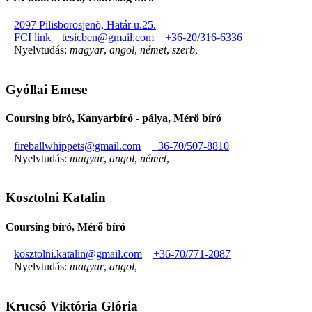
2097 Pilisborosjenõ, Határ u.25.
FCI link
tesicben@gmail.com
+36-20/316-6336
Nyelvtudás:
magyar
,
angol
,
német
,
szerb
,
Gyóllai Emese
Coursing bíró, Kanyarbíró - pálya, Mérő bíró
fireballwhippets@gmail.com
+36-70/507-8810
Nyelvtudás:
magyar
,
angol
,
német
,
Kosztolni Katalin
Coursing bíró, Mérő bíró
kosztolni.katalin@gmail.com
+36-70/771-2087
Nyelvtudás:
magyar
,
angol
,
Krucsó Viktória Glória