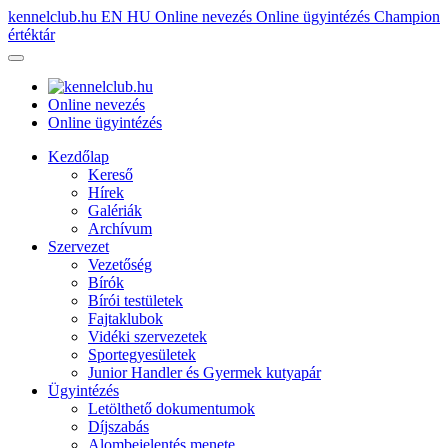
kennelclub.hu
EN
HU
Online nevezés
Online ügyintézés
Champion
értéktár
Online nevezés
Online ügyintézés
Kezdőlap
Kereső
Hírek
Galériák
Archívum
Szervezet
Vezetőség
Bírók
Bírói testületek
Fajtaklubok
Vidéki szervezetek
Sportegyesületek
Junior Handler és Gyermek kutyapár
Ügyintézés
Letölthető dokumentumok
Díjszabás
Alombejelentés menete