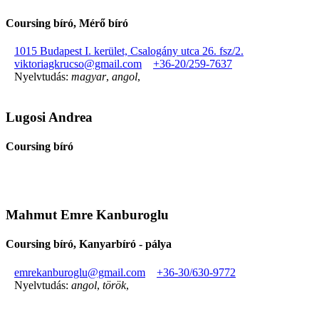
Coursing bíró, Mérő bíró
1015 Budapest I. kerület, Csalogány utca 26. fsz/2.
viktoriagkrucso@gmail.com
+36-20/259-7637
Nyelvtudás:
magyar
,
angol
,
Lugosi Andrea
Coursing bíró
Mahmut Emre Kanburoglu
Coursing bíró, Kanyarbíró - pálya
emrekanburoglu@gmail.com
+36-30/630-9772
Nyelvtudás:
angol
,
török
,