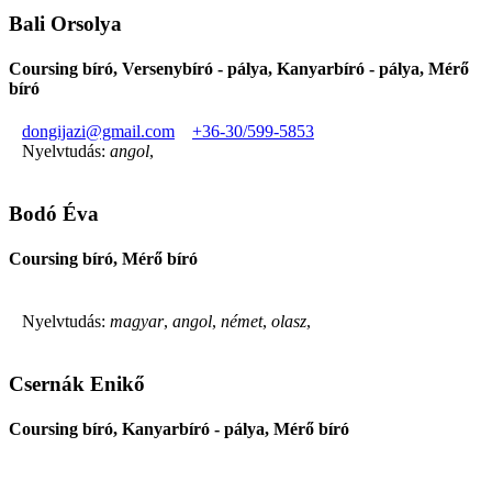
Bali Orsolya
Coursing bíró, Versenybíró - pálya, Kanyarbíró - pálya, Mérő
bíró
dongijazi@gmail.com
+36-30/599-5853
Nyelvtudás:
angol
,
Bodó Éva
Coursing bíró, Mérő bíró
Nyelvtudás:
magyar
,
angol
,
német
,
olasz
,
Csernák Enikő
Coursing bíró, Kanyarbíró - pálya, Mérő bíró