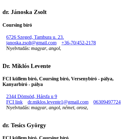
dr. Jánoska Zsolt
Coursing bíró
6726 Szeged, Tambura u. 23.
janoska.zsolt@gmail.com
+36-70/452-2178
Nyelvtudás:
magyar
,
angol
,
Dr. Miklós Levente
FCI küllem bíró, Coursing bíró, Versenybíró - pálya,
Kanyarbíró - pálya
2344 Dömsöd, Hársfa u 9
FCI link
dr.miklos.levente1@gmail.com
06309497724
Nyelvtudás:
magyar
,
angol
,
német
,
orosz
,
dr. Tesics György
FCI küllem bíró, Coursing bíró