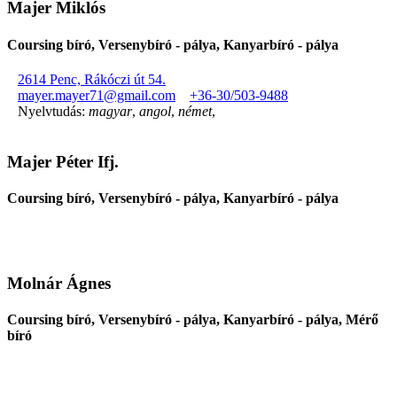
Majer Miklós
Coursing bíró, Versenybíró - pálya, Kanyarbíró - pálya
2614 Penc, Rákóczi út 54.
mayer.mayer71@gmail.com
+36-30/503-9488
Nyelvtudás:
magyar
,
angol
,
német
,
Majer Péter Ifj.
Coursing bíró, Versenybíró - pálya, Kanyarbíró - pálya
Molnár Ágnes
Coursing bíró, Versenybíró - pálya, Kanyarbíró - pálya, Mérő
bíró