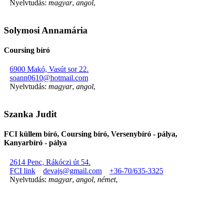
Nyelvtudás:
magyar
,
angol
,
Solymosi Annamária
Coursing bíró
6900 Makó, Vasút sor 22.
soann0610@hotmail.com
Nyelvtudás:
magyar
,
angol
,
Szanka Judit
FCI küllem bíró, Coursing bíró, Versenybíró - pálya,
Kanyarbíró - pálya
2614 Penc, Rákóczi út 54.
FCI link
devajs@gmail.com
+36-70/635-3325
Nyelvtudás:
magyar
,
angol
,
német
,