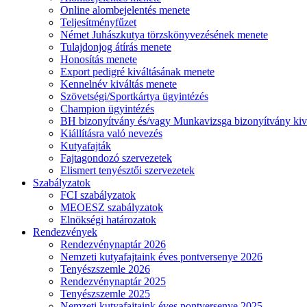
Online alombejelentés menete
Teljesítményfűzet
Német Juhászkutya törzskönyvezésének menete
Tulajdonjog átírás menete
Honosítás menete
Export pedigré kiváltásának menete
Kennelnév kiváltás menete
Szövetségi/Sportkártya ügyintézés
Champion ügyintézés
BH bizonyítvány és/vagy Munkavizsga bizonyítvány kiv
Kiállításra való nevezés
Kutyafajták
Fajtagondozó szervezetek
Elismert tenyésztői szervezetek
Szabályzatok
FCI szabályzatok
MEOESZ szabályzatok
Elnökségi határozatok
Rendezvények
Rendezvénynaptár 2026
Nemzeti kutyafajtaink éves pontversenye 2026
Tenyészszemle 2026
Rendezvénynaptár 2025
Tenyészszemle 2025
Nemzeti kutyafajtaink éves pontversenye 2025