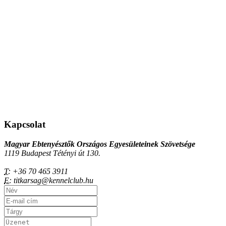
Kapcsolat
Magyar Ebtenyésztők Országos Egyesületeinek Szövetsége
1119 Budapest Tétényi út 130.
T:
+36 70 465 3911
E:
titkarsag@kennelclub.hu