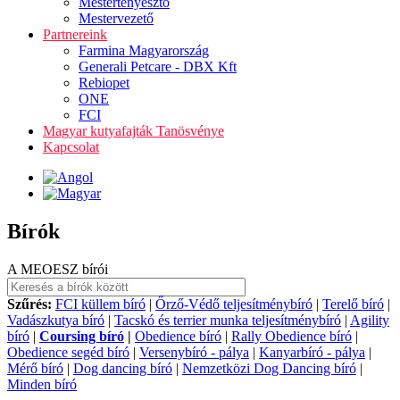
Mestertenyésztő
Mestervezető
Partnereink
Farmina Magyarország
Generali Petcare - DBX Kft
Rebiopet
ONE
FCI
Magyar kutyafajták Tanösvénye
Kapcsolat
Bírók
A MEOESZ bírói
Szűrés:
FCI küllem bíró
|
Őrző-Védő teljesítménybíró
|
Terelő bíró
|
Vadászkutya bíró
|
Tacskó és terrier munka teljesítménybíró
|
Agility
bíró
|
Coursing bíró
|
Obedience bíró
|
Rally Obedience bíró
|
Obedience segéd bíró
|
Versenybíró - pálya
|
Kanyarbíró - pálya
|
Mérő bíró
|
Dog dancing bíró
|
Nemzetközi Dog Dancing bíró
|
Minden bíró