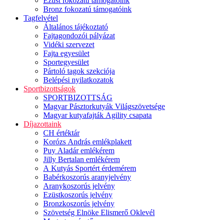
Ezüst fokozatú támogatóink
Bronz fokozatú támogatóink
Tagfelvétel
Általános tájékoztató
Fajtagondozói pályázat
Vidéki szervezet
Fajta egyesület
Sportegyesület
Pártoló tagok szekciója
Belépési nyilatkozatok
Sportbizottságok
SPORTBIZOTTSÁG
Magyar Pásztorkutyák Világszövetsége
Magyar kutyafajták Agility csapata
Díjazottaink
CH értéktár
Korózs András emlékplakett
Puy Aladár emlékérem
Jilly Bertalan emlékérem
A Kutyás Sportért érdemérem
Babérkoszorús aranyjelvény
Aranykoszorús jelvény
Ezüstkoszorús jelvény
Bronzkoszorús jelvény
Szövetség Elnöke Elismerő Oklevél