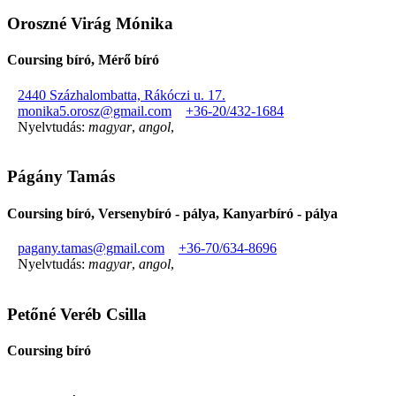
Oroszné Virág Mónika
Coursing bíró, Mérő bíró
2440 Százhalombatta, Rákóczi u. 17.
monika5.orosz@gmail.com
+36-20/432-1684
Nyelvtudás:
magyar
,
angol
,
Págány Tamás
Coursing bíró, Versenybíró - pálya, Kanyarbíró - pálya
pagany.tamas@gmail.com
+36-70/634-8696
Nyelvtudás:
magyar
,
angol
,
Petőné Veréb Csilla
Coursing bíró