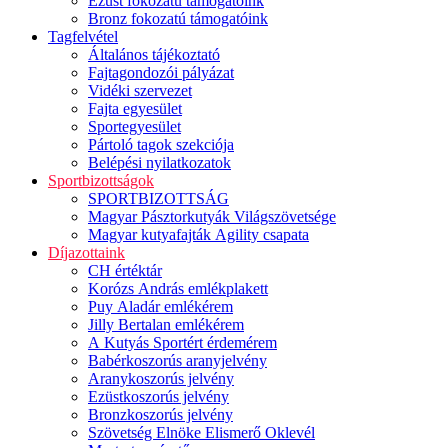
Ezüst fokozatú támogatóink
Bronz fokozatú támogatóink
Tagfelvétel
Általános tájékoztató
Fajtagondozói pályázat
Vidéki szervezet
Fajta egyesület
Sportegyesület
Pártoló tagok szekciója
Belépési nyilatkozatok
Sportbizottságok
SPORTBIZOTTSÁG
Magyar Pásztorkutyák Világszövetsége
Magyar kutyafajták Agility csapata
Díjazottaink
CH értéktár
Korózs András emlékplakett
Puy Aladár emlékérem
Jilly Bertalan emlékérem
A Kutyás Sportért érdemérem
Babérkoszorús aranyjelvény
Aranykoszorús jelvény
Ezüstkoszorús jelvény
Bronzkoszorús jelvény
Szövetség Elnöke Elismerő Oklevél