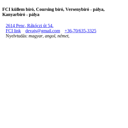
FCI küllem bíró, Coursing bíró, Versenybíró - pálya,
Kanyarbíró - pálya
2614 Penc, Rákóczi út 54.
FCI link
devajs@gmail.com
+36-70/635-3325
Nyelvtudás:
magyar
,
angol
,
német
,