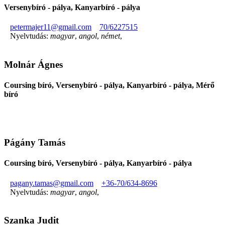
Versenybíró - pálya, Kanyarbíró - pálya
petermajer11@gmail.com
70/6227515
Nyelvtudás:
magyar
,
angol
,
német
,
Molnár Ágnes
Coursing bíró, Versenybíró - pálya, Kanyarbíró - pálya, Mérő
bíró
Págány Tamás
Coursing bíró, Versenybíró - pálya, Kanyarbíró - pálya
pagany.tamas@gmail.com
+36-70/634-8696
Nyelvtudás:
magyar
,
angol
,
Szanka Judit