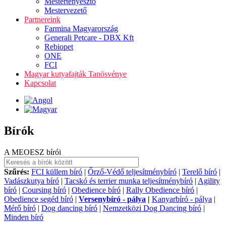
Mestertenyésztő
Mestervezető
Partnereink
Farmina Magyarország
Generali Petcare - DBX Kft
Rebiopet
ONE
FCI
Magyar kutyafajták Tanösvénye
Kapcsolat
Bírók
A MEOESZ bírói
Szűrés:
FCI küllem bíró
|
Őrző-Védő teljesítménybíró
|
Terelő bíró
|
Vadászkutya bíró
|
Tacskó és terrier munka teljesítménybíró
|
Agility
bíró
|
Coursing bíró
|
Obedience bíró
|
Rally Obedience bíró
|
Obedience segéd bíró
|
Versenybíró - pálya
|
Kanyarbíró - pálya
|
Mérő bíró
|
Dog dancing bíró
|
Nemzetközi Dog Dancing bíró
|
Minden bíró