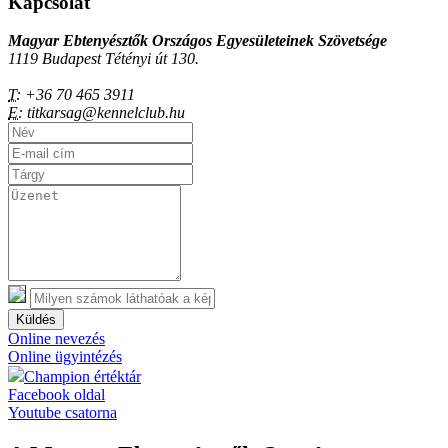
Kapcsolat
Magyar Ebtenyésztők Országos Egyesületeinek Szövetsége
1119 Budapest Tétényi út 130.
T:
+36 70 465 3911
E:
titkarsag@kennelclub.hu
Küldés
Online nevezés
Online ügyintézés
Champion értéktár
Facebook oldal
Youtube csatorna