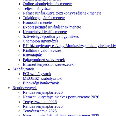
Online alombejelentés menete
Teljesítményfűzet
Német Juhászkutya törzskönyvezésének menete
Tulajdonjog átírás menete
Honosítás menete
Export pedigré kiváltásának menete
Kennelnév kiváltás menete
Szövetségi/Sportkártya ügyintézés
Champion ügyintézés
BH bizonyítvány és/vagy Munkavizsga bizonyítvány kiv
Kiállításra való nevezés
Kutyafajták
Fajtagondozó szervezetek
Elismert tenyésztői szervezetek
Szabályzatok
FCI szabályzatok
MEOESZ szabályzatok
Elnökségi határozatok
Rendezvények
Rendezvénynaptár 2026
Nemzeti kutyafajtaink éves pontversenye 2026
Tenyészszemle 2026
Rendezvénynaptár 2025
Tenyészszemle 2025
Nemzeti kutyafajtaink éves pontversenye 2025