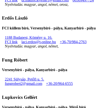
FCI link
dr.miklos.levente1@gmail.com
06309497724
Nyelvtudás:
magyar
,
angol
,
német
,
orosz
,
Erdős László
FCI küllem bíró, Versenybíró - pálya, Kanyarbíró - pálya
1188 Budapest, Kömény u. 16.
FCI link
laci.erdos@t-online.hu
+36-70/984-2763
Nyelvtudás:
magyar
,
angol
,
német
,
Fung Róbert
Versenybíró - pálya, Kanyarbíró - pálya
2241 Sülysáp, Petőfi u. 5.
fungrobert2@gmail.com
+36-20/964-6555
Lupkovics Gellért
Versenybíró - pálya, Kanyarbíró - pálya, Mérő bíró