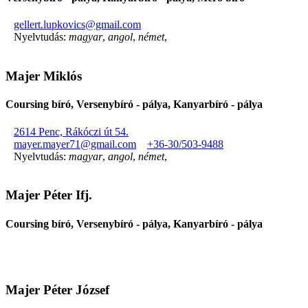
gellert.lupkovics@gmail.com
Nyelvtudás:
magyar
,
angol
,
német
,
Majer Miklós
Coursing bíró, Versenybíró - pálya, Kanyarbíró - pálya
2614 Penc, Rákóczi út 54.
mayer.mayer71@gmail.com
+36-30/503-9488
Nyelvtudás:
magyar
,
angol
,
német
,
Majer Péter Ifj.
Coursing bíró, Versenybíró - pálya, Kanyarbíró - pálya
Majer Péter József