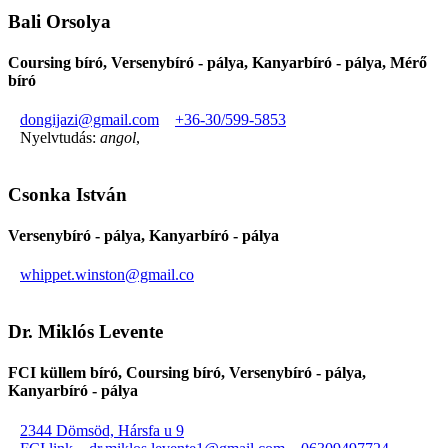
Bali Orsolya
Coursing bíró, Versenybíró - pálya, Kanyarbíró - pálya, Mérő
bíró
dongijazi@gmail.com
+36-30/599-5853
Nyelvtudás:
angol
,
Csonka István
Versenybíró - pálya, Kanyarbíró - pálya
whippet.winston@gmail.co
Dr. Miklós Levente
FCI küllem bíró, Coursing bíró, Versenybíró - pálya,
Kanyarbíró - pálya
2344 Dömsöd, Hársfa u 9