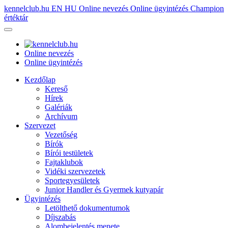
kennelclub.hu
EN
HU
Online nevezés
Online ügyintézés
Champion
értéktár
Online nevezés
Online ügyintézés
Kezdőlap
Kereső
Hírek
Galériák
Archívum
Szervezet
Vezetőség
Bírók
Bírói testületek
Fajtaklubok
Vidéki szervezetek
Sportegyesületek
Junior Handler és Gyermek kutyapár
Ügyintézés
Letölthető dokumentumok
Díjszabás
Alombejelentés menete