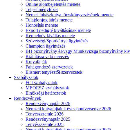
Online alombejelentés menete
Teljesítményfűzet
Német Juhászkutya törzskönyvezésének menete
Tulajdonjog átírás menete
Honosítás menete
Export pedigré kiváltásának menete
Kennelnév kiváltás menete
Szövetségi/Sportkártya ügyintézés
Champion ügyintézés
BH bizonyítvány és/vagy Munkavizsga bizonyítvány kiv
Kiállításra való nevezés
Kutyafajták
Fajtagondozó szervezetek
Elismert tenyésztői szervezetek
Szabályzatok
FCI szabályzatok
MEOESZ szabályzatok
Elnökségi határozatok
Rendezvények
Rendezvénynaptár 2026
Nemzeti kutyafajtaink éves pontversenye 2026
Tenyészszemle 2026
Rendezvénynaptár 2025
Tenyészszemle 2025
Nemzeti kutyafajtaink éves pontversenye 2025