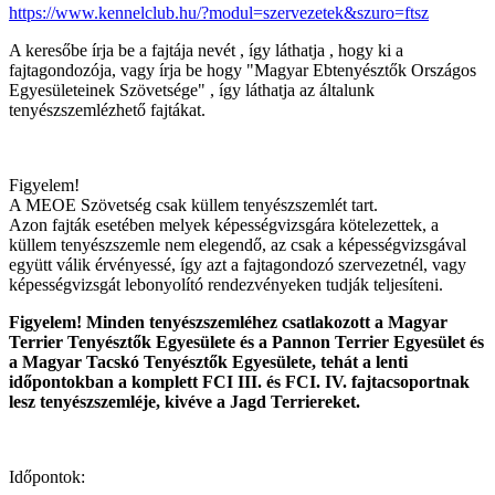
https://www.kennelclub.hu/?modul=szervezetek&szuro=ftsz
A keresőbe írja be a fajtája nevét , így láthatja , hogy ki a
fajtagondozója, vagy írja be hogy "Magyar Ebtenyésztők Országos
Egyesületeinek Szövetsége" , így láthatja az általunk
tenyészszemlézhető fajtákat.
Figyelem!
A MEOE Szövetség csak küllem tenyészszemlét tart.
Azon fajták esetében melyek képességvizsgára kötelezettek, a
küllem tenyészszemle nem elegendő, az csak a képességvizsgával
együtt válik érvényessé, így azt a fajtagondozó szervezetnél, vagy
képességvizsgát lebonyolító rendezvényeken tudják teljesíteni.
Figyelem! Minden tenyészszemléhez csatlakozott a Magyar
Terrier Tenyésztők Egyesülete és a Pannon Terrier Egyesület és
a Magyar Tacskó Tenyésztők Egyesülete, tehát a lenti
időpontokban a komplett FCI III. és FCI. IV. fajtacsoportnak
lesz tenyészszemléje, kivéve a Jagd Terriereket.
Időpontok: