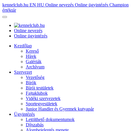
kennelclub.hu
EN
HU
Online nevezés
Online ügyintézés
Champion
értéktár
Online nevezés
Online ügyintézés
Kezdőlap
Kereső
Hírek
Galériák
Archívum
Szervezet
Vezetőség
Bírók
Bírói testületek
Fajtaklubok
Vidéki szervezetek
Sportegyesületek
Junior Handler és Gyermek kutyapár
Ügyintézés
Letölthető dokumentumok
Díjszabás
Alombejelentés menete