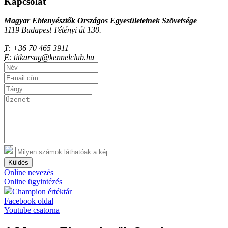
Kapcsolat
Magyar Ebtenyésztők Országos Egyesületeinek Szövetsége
1119 Budapest Tétényi út 130.
T:
+36 70 465 3911
E:
titkarsag@kennelclub.hu
Küldés
Online nevezés
Online ügyintézés
Champion értéktár
Facebook oldal
Youtube csatorna