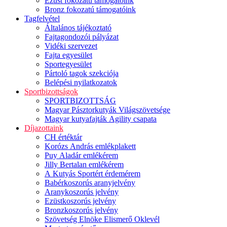
Ezüst fokozatú támogatóink
Bronz fokozatú támogatóink
Tagfelvétel
Általános tájékoztató
Fajtagondozói pályázat
Vidéki szervezet
Fajta egyesület
Sportegyesület
Pártoló tagok szekciója
Belépési nyilatkozatok
Sportbizottságok
SPORTBIZOTTSÁG
Magyar Pásztorkutyák Világszövetsége
Magyar kutyafajták Agility csapata
Díjazottaink
CH értéktár
Korózs András emlékplakett
Puy Aladár emlékérem
Jilly Bertalan emlékérem
A Kutyás Sportért érdemérem
Babérkoszorús aranyjelvény
Aranykoszorús jelvény
Ezüstkoszorús jelvény
Bronzkoszorús jelvény
Szövetség Elnöke Elismerő Oklevél