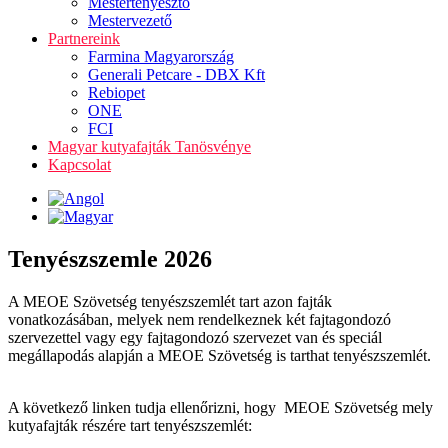
Mestertenyésztő
Mestervezető
Partnereink
Farmina Magyarország
Generali Petcare - DBX Kft
Rebiopet
ONE
FCI
Magyar kutyafajták Tanösvénye
Kapcsolat
Tenyészszemle 2026
A MEOE Szövetség tenyészszemlét tart azon fajták
vonatkozásában, melyek nem rendelkeznek két fajtagondozó
szervezettel vagy egy fajtagondozó szervezet van és speciál
megállapodás alapján a MEOE Szövetség is tarthat tenyészszemlét.
A következő linken tudja ellenőrizni, hogy MEOE Szövetség mely
kutyafajták részére tart tenyészszemlét: