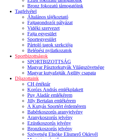
Ezüst fokozatú támogatóink
Bronz fokozatú támogatóink
Tagfelvétel
Általános tájékoztató
Fajtagondozói pályázat
Vidéki szervezet
Fajta egyesület
Sportegyesület
Pártoló tagok szekciója
Belépési nyilatkozatok
Sportbizottságok
SPORTBIZOTTSÁG
Magyar Pásztorkutyák Világszövetsége
Magyar kutyafajták Agility csapata
Díjazottaink
CH értéktár
Korózs András emlékplakett
Puy Aladár emlékérem
Jilly Bertalan emlékérem
A Kutyás Sportért érdemérem
Babérkoszorús aranyjelvény
Aranykoszorús jelvény
Ezüstkoszorús jelvény
Bronzkoszorús jelvény
Szövetség Elnöke Elismerő Oklevél