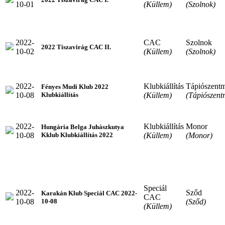
10-01
(Küllem)
(Szolnok)
2022-
CAC
Szolnok
2022 Tiszavirág CAC II.
10-02
(Küllem)
(Szolnok)
2022-
Klubkiállítás
Tápiószentm
Fényes Mudi Klub 2022
10-08
(Küllem)
(Tápiószent
Klubkiállítás
2022-
Klubkiállítás
Monor
Hungária Belga Juhászkutya
10-08
(Küllem)
(Monor)
Kklub Klubkiállítás 2022
Speciál
2022-
Sződ
Karakán Klub Speciál CAC 2022-
CAC
10-08
(Sződ)
10-08
(Küllem)