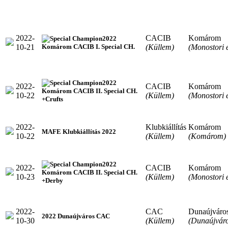
2022-
CACIB
Komárom
2022
10-21
(Küllem)
(Monostori 
Komárom CACIB I. Special CH.
2022
2022-
CACIB
Komárom
Komárom CACIB II. Special CH.
10-22
(Küllem)
(Monostori 
+Crufts
2022-
Klubkiállítás
Komárom
MAFE Klubkiállítás 2022
10-22
(Küllem)
(Komárom)
2022
2022-
CACIB
Komárom
Komárom CACIB II. Special CH.
10-23
(Küllem)
(Monostori 
+Derby
2022-
CAC
Dunaújváro
2022 Dunaújváros CAC
10-30
(Küllem)
(Dunaújváro