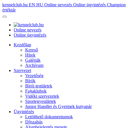
kennelclub.hu
EN
HU
Online nevezés
Online ügyintézés
Champion
értéktár
Online nevezés
Online ügyintézés
Kezdőlap
Kereső
Hírek
Galériák
Archívum
Szervezet
Vezetőség
Bírók
Bírói testületek
Fajtaklubok
Vidéki szervezetek
Sportegyesületek
Junior Handler és Gyermek kutyapár
Ügyintézés
Letölthető dokumentumok
Díjszabás
Alombejelentés menete