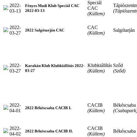
Speciál
2022-
Tápiószentm
Fényes Mudi Klub Speciál CAC
CAC
03-13
(Tápiószent
2022-03-13
(Küllem)
2022-
CAC
Salgótarján
2022 Salgótarján CAC
03-27
(Küllem)
2022-
Klubkiállítás
Sződ
Karakán Klub Klubkiállítás 2022-
03-27
(Küllem)
(Sződ)
03-27
2022-
CACIB
Békéscsaba
2022 Békéscsaba CACIB I.
04-01
(Küllem)
(Csabapark
2022-
CACIB
Békéscsaba
2022 Békéscsaba CACIB II.
04-02
(Küllem)