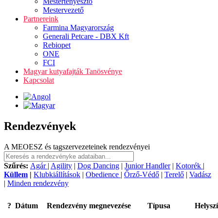
Mestertenyésztő
Mestervezető
Partnereink
Farmina Magyarország
Generali Petcare - DBX Kft
Rebiopet
ONE
FCI
Magyar kutyafajták Tanösvénye
Kapcsolat
Rendezvények
A MEOESZ és tagszervezeteinek rendezvényei
Szűrés:
Agár
|
Agility
|
Dog Dancing
|
Junior Handler
|
Kotorék
|
Küllem
|
Klubkiállítások
|
Obedience
|
Őrző-Védő
|
Terelő
|
Vadász
|
Minden rendezvény
?
Dátum
Rendezvény megnevezése
Típusa
Helysz