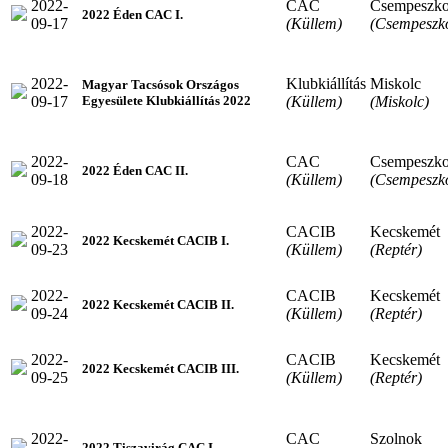
2022-
CAC
Csempeszko
2022 Éden CAC I.
09-17
(Küllem)
(Csempeszk
2022-
Klubkiállítás
Miskolc
Magyar Tacsósok Országos
09-17
(Küllem)
(Miskolc)
Egyesülete Klubkiállítás 2022
2022-
CAC
Csempeszko
2022 Éden CAC II.
09-18
(Küllem)
(Csempeszk
2022-
CACIB
Kecskemét
2022 Kecskemét CACIB I.
09-23
(Küllem)
(Reptér)
2022-
CACIB
Kecskemét
2022 Kecskemét CACIB II.
09-24
(Küllem)
(Reptér)
2022-
CACIB
Kecskemét
2022 Kecskemét CACIB III.
09-25
(Küllem)
(Reptér)
2022-
CAC
Szolnok
2022 Tiszavirág CAC I.