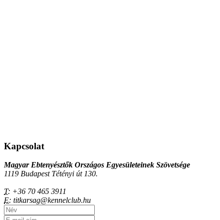
Kapcsolat
Magyar Ebtenyésztők Országos Egyesületeinek Szövetsége
1119 Budapest Tétényi út 130.
T:
+36 70 465 3911
E:
titkarsag@kennelclub.hu