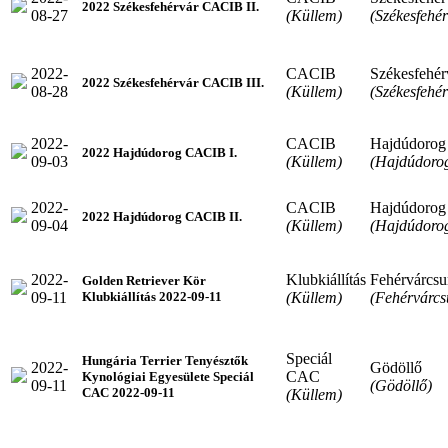
2022 Székesfehérvár CACIB II.
08-27
(Küllem)
(Székesfehér
2022-
CACIB
Székesfehér
2022 Székesfehérvár CACIB III.
08-28
(Küllem)
(Székesfehér
2022-
CACIB
Hajdúdorog
2022 Hajdúdorog CACIB I.
09-03
(Küllem)
(Hajdúdoro
2022-
CACIB
Hajdúdorog
2022 Hajdúdorog CACIB II.
09-04
(Küllem)
(Hajdúdoro
2022-
Klubkiállítás
Fehérvárcsu
Golden Retriever Kör
09-11
(Küllem)
(Fehérvárcs
Klubkiállítás 2022-09-11
Speciál
Hungária Terrier Tenyésztők
2022-
Gödöllő
CAC
Kynológiai Egyesülete Speciál
09-11
(Gödöllő)
CAC 2022-09-11
(Küllem)