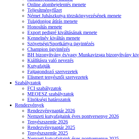
Online alombejelentés menete
Teljesítményfűzet
Német Juhászkutya törzskönyvezésének menete
Tulajdonjog átírás menete
Honosítás menete
Export pedigré kiváltásának menete
Kennelnév kiváltás menete
Szövetségi/Sportkártya ügyintézés
Champion ügyintézés
BH bizonyítvány és/vagy Munkavizsga bizonyítvány kiv
Kiállításra való nevezés
Kutyafajták
Fajtagondozó szervezetek
Elismert tenyésztői szervezetek
Szabályzatok
FCI szabályzatok
MEOESZ szabályzatok
Elnökségi határozatok
Rendezvények
Rendezvénynaptár 2026
Nemzeti kutyafajtaink éves pontversenye 2026
Tenyészszemle 2026
Rendezvénynaptár 2025
Tenyészszemle 2025
Nemzeti kutyafajtaink éves pontversenye 2025