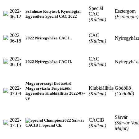
Speciál
2022-
Esztergom
Szánhúzó Kutyások Kynológiai
CAC
06-12
(Esztergom)
Egyesülete Speciál CAC 2022
(Küllem)
2022-
CAC
Nyíregyház
2022 Nyíregyháza CAC I.
06-18
(Küllem)
2022-
CAC
Nyíregyház
2022 Nyíregyháza CAC II.
06-19
(Küllem)
Magyarországi Drótszőrű
2022-
Klubkiállítás
Gödöllő
Magyarvizsla Tenyésztők
07-09
(Küllem)
(Gödöllő)
Egyesülete Klubkiállítás 2022-07-
09
Sárvár
2022-
CACIB
2022 Sárvár
(Sárvár Vad
07-15
(Küllem)
CACIB I. Speciál Ch.
Major)