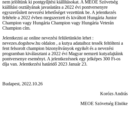
nem jelöltünk ki pontgyűjtési kiállításokat. A MEOE Szövetség
kiállítási osztályának javaslatára a 2022 évi pontversenyre
egyszerűsített nevezési lehetőséget vezettünk be. A jelentkezés
feltétele a 2022 évben megszerzett és kiváltott Hungária Junior
Champion vagy Hungária Champion vagy Hungária Veterán
Champion cím.
Jelentkezni az online nevezési felületünkön lehet :
nevezes.dogshow.hu oldalon , a kutya adataihoz tessék feltölteni a
fent felsorolt champion bizonyítványok egyikét és a nevezési
programban kiválasztani a 2022 évi Magyar nemzeti kutyafajtáink
pontversenye eseményt. A jelentkezésnek egy jelképes 300 Ft-os
díja van. Jelentkezési határidő 2023 Január 23.
Budapest, 2022.10.26
Korózs András
MEOE Szövetség Elnöke