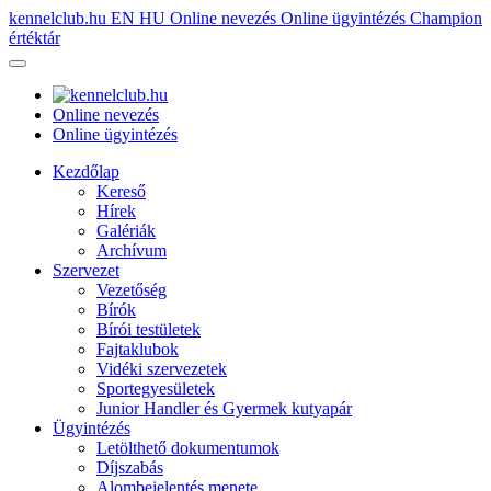
kennelclub.hu
EN
HU
Online nevezés
Online ügyintézés
Champion
értéktár
Online nevezés
Online ügyintézés
Kezdőlap
Kereső
Hírek
Galériák
Archívum
Szervezet
Vezetőség
Bírók
Bírói testületek
Fajtaklubok
Vidéki szervezetek
Sportegyesületek
Junior Handler és Gyermek kutyapár
Ügyintézés
Letölthető dokumentumok
Díjszabás
Alombejelentés menete