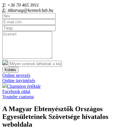
T:
+36 70 465 3911
E:
titkarsag@kennelclub.hu
Küldés
Online nevezés
Online ügyintézés
Champion értéktár
Facebook oldal
Youtube csatorna
A Magyar Ebtenyésztők Országos
Egyesületeinek Szövetsége hivatalos
weboldala