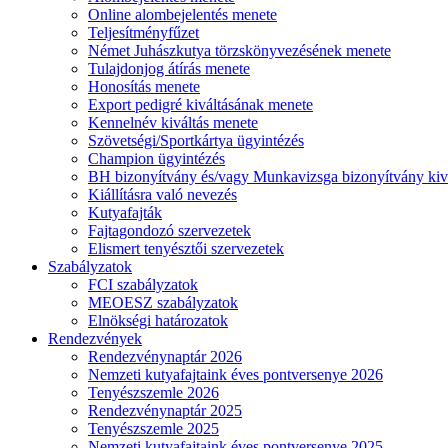
Online alombejelentés menete
Teljesítményfűzet
Német Juhászkutya törzskönyvezésének menete
Tulajdonjog átírás menete
Honosítás menete
Export pedigré kiváltásának menete
Kennelnév kiváltás menete
Szövetségi/Sportkártya ügyintézés
Champion ügyintézés
BH bizonyítvány és/vagy Munkavizsga bizonyítvány kiv
Kiállításra való nevezés
Kutyafajták
Fajtagondozó szervezetek
Elismert tenyésztői szervezetek
Szabályzatok
FCI szabályzatok
MEOESZ szabályzatok
Elnökségi határozatok
Rendezvények
Rendezvénynaptár 2026
Nemzeti kutyafajtaink éves pontversenye 2026
Tenyészszemle 2026
Rendezvénynaptár 2025
Tenyészszemle 2025
Nemzeti kutyafajtaink éves pontversenye 2025