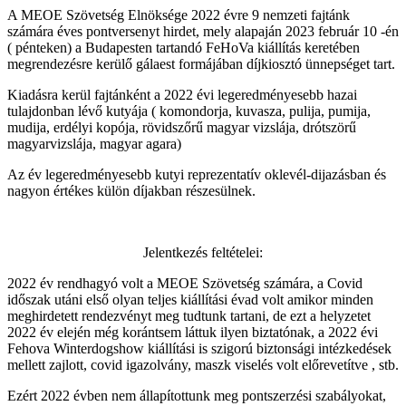
A MEOE Szövetség Elnöksége 2022 évre 9 nemzeti fajtánk
számára éves pontversenyt hirdet, mely alapaján 2023 február 10 -én
( pénteken) a Budapesten tartandó FeHoVa kiállítás keretében
megrendezésre kerülő gálaest formájában díjkiosztó ünnepséget tart.
Kiadásra kerül fajtánként a 2022 évi legeredményesebb hazai
tulajdonban lévő kutyája ( komondorja, kuvasza, pulija, pumija,
mudija, erdélyi kopója, rövidszőrű magyar vizslája, drótszörű
magyarvizslája, magyar agara)
Az év legeredményesebb kutyi reprezentatív oklevél-dijazásban és
nagyon értékes külön díjakban részesülnek.
Jelentkezés feltételei:
2022 év rendhagyó volt a MEOE Szövetség számára, a Covid
időszak utáni első olyan teljes kiállítási évad volt amikor minden
meghirdetett rendezvényt meg tudtunk tartani, de ezt a helyzetet
2022 év elején még korántsem láttuk ilyen biztatónak, a 2022 évi
Fehova Winterdogshow kiállítási is szigorú biztonsági intézkedések
mellett zajlott, covid igazolvány, maszk viselés volt előrevetítve , stb.
Ezért 2022 évben nem állapítottunk meg pontszerzési szabályokat,