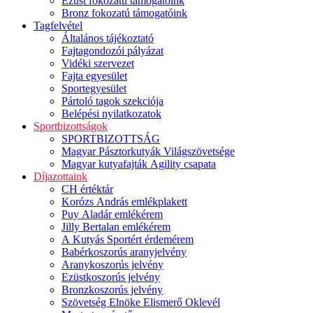
Ezüst fokozatú támogatóink
Bronz fokozatú támogatóink
Tagfelvétel
Általános tájékoztató
Fajtagondozói pályázat
Vidéki szervezet
Fajta egyesület
Sportegyesület
Pártoló tagok szekciója
Belépési nyilatkozatok
Sportbizottságok
SPORTBIZOTTSÁG
Magyar Pásztorkutyák Világszövetsége
Magyar kutyafajták Agility csapata
Díjazottaink
CH értéktár
Korózs András emlékplakett
Puy Aladár emlékérem
Jilly Bertalan emlékérem
A Kutyás Sportért érdemérem
Babérkoszorús aranyjelvény
Aranykoszorús jelvény
Ezüstkoszorús jelvény
Bronzkoszorús jelvény
Szövetség Elnöke Elismerő Oklevél