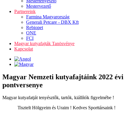
Mestertenyésztő
Mestervezető
Partnereink
Farmina Magyarország
Generali Petcare - DBX Kft
Rebiopet
ONE
FCI
Magyar kutyafajták Tanösvénye
Kapcsolat
Magyar Nemzeti kutyafajtáink 2022 évi
pontversenye
Magyar kutyafatját tenyésztők, tartók, kiállítók figyelmébe !
Tisztelt Hölgyeim és Uraim ! Kedves Sporttársaink !