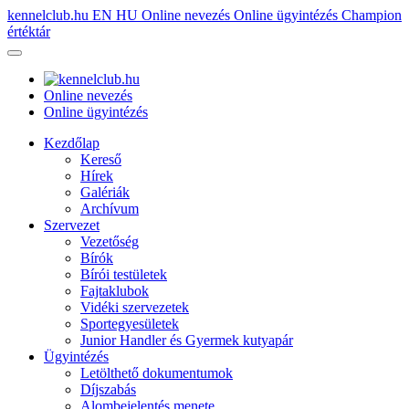
kennelclub.hu
EN
HU
Online nevezés
Online ügyintézés
Champion
értéktár
Online nevezés
Online ügyintézés
Kezdőlap
Kereső
Hírek
Galériák
Archívum
Szervezet
Vezetőség
Bírók
Bírói testületek
Fajtaklubok
Vidéki szervezetek
Sportegyesületek
Junior Handler és Gyermek kutyapár
Ügyintézés
Letölthető dokumentumok
Díjszabás
Alombejelentés menete