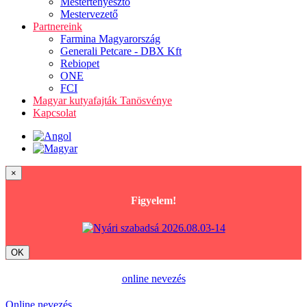
Mestertenyésztő
Mestervezető
Partnereink
Farmina Magyarország
Generali Petcare - DBX Kft
Rebiopet
ONE
FCI
Magyar kutyafajták Tanösvénye
Kapcsolat
×
Figyelem!
OK
online nevezés
Online nevezés