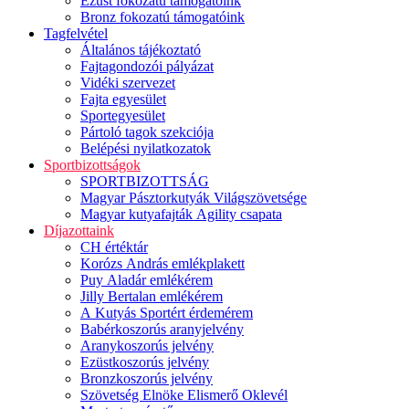
Ezüst fokozatú támogatóink
Bronz fokozatú támogatóink
Tagfelvétel
Általános tájékoztató
Fajtagondozói pályázat
Vidéki szervezet
Fajta egyesület
Sportegyesület
Pártoló tagok szekciója
Belépési nyilatkozatok
Sportbizottságok
SPORTBIZOTTSÁG
Magyar Pásztorkutyák Világszövetsége
Magyar kutyafajták Agility csapata
Díjazottaink
CH értéktár
Korózs András emlékplakett
Puy Aladár emlékérem
Jilly Bertalan emlékérem
A Kutyás Sportért érdemérem
Babérkoszorús aranyjelvény
Aranykoszorús jelvény
Ezüstkoszorús jelvény
Bronzkoszorús jelvény
Szövetség Elnöke Elismerő Oklevél