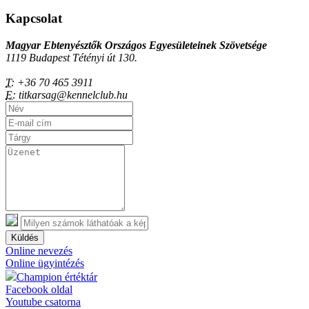
Kapcsolat
Magyar Ebtenyésztők Országos Egyesületeinek Szövetsége
1119 Budapest Tétényi út 130.
T:
+36 70 465 3911
E:
titkarsag@kennelclub.hu
Küldés
Online nevezés
Online ügyintézés
Champion értéktár
Facebook oldal
Youtube csatorna