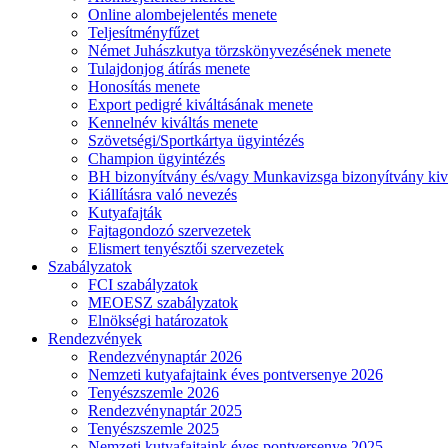
Online alombejelentés menete
Teljesítményfűzet
Német Juhászkutya törzskönyvezésének menete
Tulajdonjog átírás menete
Honosítás menete
Export pedigré kiváltásának menete
Kennelnév kiváltás menete
Szövetségi/Sportkártya ügyintézés
Champion ügyintézés
BH bizonyítvány és/vagy Munkavizsga bizonyítvány kiv
Kiállításra való nevezés
Kutyafajták
Fajtagondozó szervezetek
Elismert tenyésztői szervezetek
Szabályzatok
FCI szabályzatok
MEOESZ szabályzatok
Elnökségi határozatok
Rendezvények
Rendezvénynaptár 2026
Nemzeti kutyafajtaink éves pontversenye 2026
Tenyészszemle 2026
Rendezvénynaptár 2025
Tenyészszemle 2025
Nemzeti kutyafajtaink éves pontversenye 2025