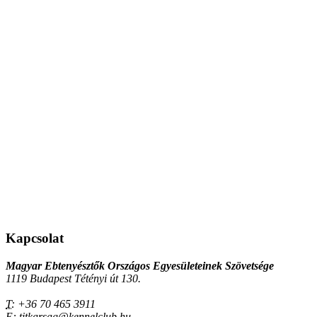
Kapcsolat
Magyar Ebtenyésztők Országos Egyesületeinek Szövetsége
1119 Budapest Tétényi út 130.
T:
+36 70 465 3911
E:
titkarsag@kennelclub.hu