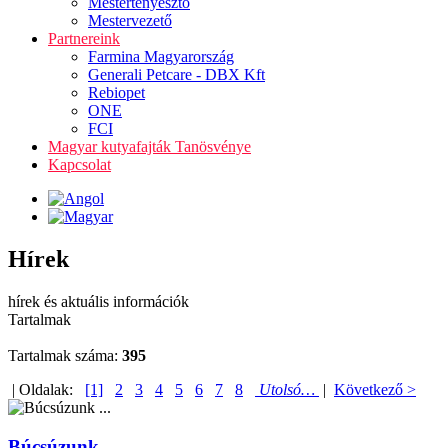
Mestertenyésztő
Mestervezető
Partnereink
Farmina Magyarország
Generali Petcare - DBX Kft
Rebiopet
ONE
FCI
Magyar kutyafajták Tanösvénye
Kapcsolat
Hírek
hírek és aktuális információk
Tartalmak
Tartalmak száma:
395
| Oldalak:
[1]
2
3
4
5
6
7
8
Utolsó…
|
Következő >
Búcsúzunk ...