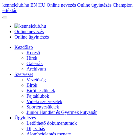
kennelclub.hu
EN
HU
Online nevezés
Online ügyintézés
Champion
értéktár
Online nevezés
Online ügyintézés
Kezdőlap
Kereső
Hírek
Galériák
Archívum
Szervezet
Vezetőség
Bírók
Bírói testületek
Fajtaklubok
Vidéki szervezetek
Sportegyesületek
Junior Handler és Gyermek kutyapár
Ügyintézés
Letölthető dokumentumok
Díjszabás
Alombejelentés menete