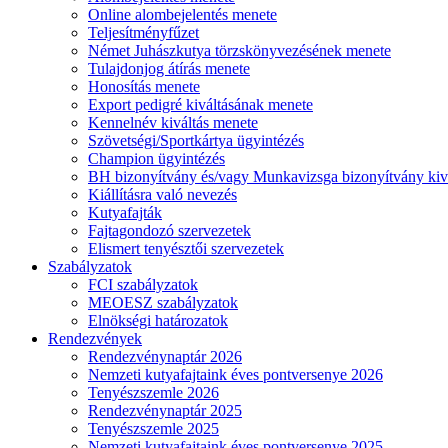
Online alombejelentés menete
Teljesítményfűzet
Német Juhászkutya törzskönyvezésének menete
Tulajdonjog átírás menete
Honosítás menete
Export pedigré kiváltásának menete
Kennelnév kiváltás menete
Szövetségi/Sportkártya ügyintézés
Champion ügyintézés
BH bizonyítvány és/vagy Munkavizsga bizonyítvány kiv
Kiállításra való nevezés
Kutyafajták
Fajtagondozó szervezetek
Elismert tenyésztői szervezetek
Szabályzatok
FCI szabályzatok
MEOESZ szabályzatok
Elnökségi határozatok
Rendezvények
Rendezvénynaptár 2026
Nemzeti kutyafajtaink éves pontversenye 2026
Tenyészszemle 2026
Rendezvénynaptár 2025
Tenyészszemle 2025
Nemzeti kutyafajtaink éves pontversenye 2025