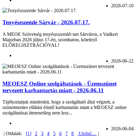
2026-07-10
Tenyészszemle Sárvár - 2026.07.17.
A MEOE Szövetség tenyészszemlét tart Sárváron, a Vadkert
Majorban 2026 július 17-én, szombaton, kötelező
ELŐREGISZTRÁCIÓVAL!
2026-06-22
MEOESZ Online szolgáltatások - Üzemszünet
tervezett karbantartás miatt - 2026.06.11
Tájékoztatjuk mindenkit, hogy a szolgáltató által végzett, a
szünetmentes ellátást érintő karbantartás miatt a MEOESZ online
szolgáltatásai átmenetileg nem lesz...
2026-06-04
| Oldalak:
[1]
2
3
4
5
6
7
8
Utolsó…
|