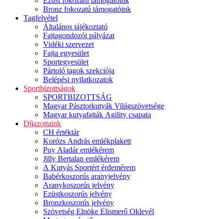
Ezüst fokozatú támogatóink
Bronz fokozatú támogatóink
Tagfelvétel
Általános tájékoztató
Fajtagondozói pályázat
Vidéki szervezet
Fajta egyesület
Sportegyesület
Pártoló tagok szekciója
Belépési nyilatkozatok
Sportbizottságok
SPORTBIZOTTSÁG
Magyar Pásztorkutyák Világszövetsége
Magyar kutyafajták Agility csapata
Díjazottaink
CH értéktár
Korózs András emlékplakett
Puy Aladár emlékérem
Jilly Bertalan emlékérem
A Kutyás Sportért érdemérem
Babérkoszorús aranyjelvény
Aranykoszorús jelvény
Ezüstkoszorús jelvény
Bronzkoszorús jelvény
Szövetség Elnöke Elismerő Oklevél