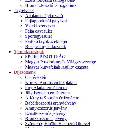
Ezüst fokozatú támogatóink
Bronz fokozatú támogatóink
Tagfelvétel
Általános tájékoztató
Fajtagondozói pályázat
Vidéki szervezet
Fajta egyesület
Sportegyesület
Pártoló tagok szekciója
Belépési nyilatkozatok
Sportbizottságok
SPORTBIZOTTSÁG
Magyar Pásztorkutyák Világszövetsége
Magyar kutyafajták Agility csapata
Díjazottaink
CH értéktár
Korózs András emlékplakett
Puy Aladár emlékérem
Jilly Bertalan emlékérem
A Kutyás Sportért érdemérem
Babérkoszorús aranyjelvény
Aranykoszorús jelvény
Ezüstkoszorús jelvény
Bronzkoszorús jelvény
Szövetség Elnöke Elismerő Oklevél