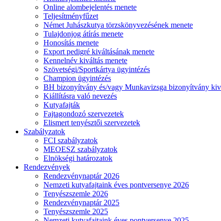
Online alombejelentés menete
Teljesítményfűzet
Német Juhászkutya törzskönyvezésének menete
Tulajdonjog átírás menete
Honosítás menete
Export pedigré kiváltásának menete
Kennelnév kiváltás menete
Szövetségi/Sportkártya ügyintézés
Champion ügyintézés
BH bizonyítvány és/vagy Munkavizsga bizonyítvány kiv
Kiállításra való nevezés
Kutyafajták
Fajtagondozó szervezetek
Elismert tenyésztői szervezetek
Szabályzatok
FCI szabályzatok
MEOESZ szabályzatok
Elnökségi határozatok
Rendezvények
Rendezvénynaptár 2026
Nemzeti kutyafajtaink éves pontversenye 2026
Tenyészszemle 2026
Rendezvénynaptár 2025
Tenyészszemle 2025
Nemzeti kutyafajtaink éves pontversenye 2025