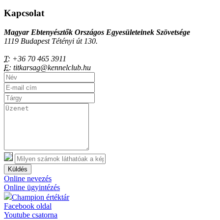
Kapcsolat
Magyar Ebtenyésztők Országos Egyesületeinek Szövetsége
1119 Budapest Tétényi út 130.
T:
+36 70 465 3911
E:
titkarsag@kennelclub.hu
Küldés
Online nevezés
Online ügyintézés
Champion értéktár
Facebook oldal
Youtube csatorna