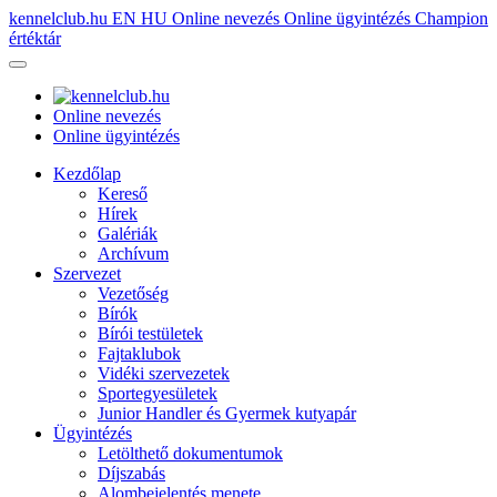
kennelclub.hu
EN
HU
Online nevezés
Online ügyintézés
Champion
értéktár
Online nevezés
Online ügyintézés
Kezdőlap
Kereső
Hírek
Galériák
Archívum
Szervezet
Vezetőség
Bírók
Bírói testületek
Fajtaklubok
Vidéki szervezetek
Sportegyesületek
Junior Handler és Gyermek kutyapár
Ügyintézés
Letölthető dokumentumok
Díjszabás
Alombejelentés menete