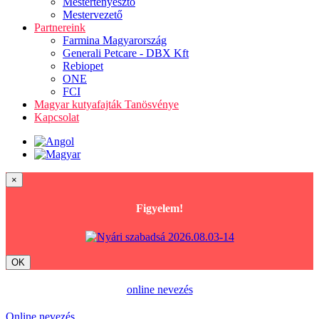
Mestertenyésztő
Mestervezető
Partnereink
Farmina Magyarország
Generali Petcare - DBX Kft
Rebiopet
ONE
FCI
Magyar kutyafajták Tanösvénye
Kapcsolat
×
Figyelem!
OK
online nevezés
Online nevezés